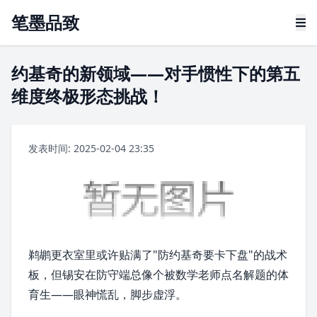
笔墨品致
约基奇的新领域——对手惯性下的第五
维度终极形态挑战！
发表时间: 2025-02-04 23:35
鹈鹕
更衣室里或许贴满了"防
约基奇
要卡下盘"的战术
板，但
锡安
在防守端总像个被数学老师点名解题的体
育生——眼神慌乱，脚步虚浮。