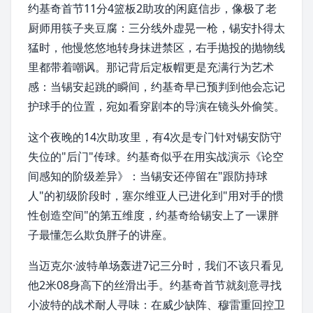
约基奇首节11分4篮板2助攻的闲庭信步，像极了老
厨师用筷子夹豆腐：三分线外虚晃一枪，锡安扑得太
猛时，他慢悠悠地转身抹进禁区，右手
抛投
的
抛物线
里都带着嘲讽。那记背后定板帽更是充满
行为艺术
感：当锡安起跳的瞬间，约基奇早已预判到他会忘记
护球手的位置，宛如看穿剧本的导演在镜头外偷笑。
这个夜晚的14次助攻里，有4次是专门针对锡安防守
失位的"后门"传球。约基奇似乎在用实战演示《论空
间感知的阶级差异》：当锡安还停留在"跟防持球
人"的初级阶段时，
塞尔维亚
人已进化到"用对手的
惯
性
创造空间"的第五维度，约基奇给锡安上了一课胖
子最懂怎么欺负胖子的讲座。
当
迈克尔·波特
单场轰进7记三分时，我们不该只看见
他2米08身高下的丝滑出手。约基奇首节就刻意寻找
小波特的战术耐人寻味：在
威少
缺阵、
穆雷
重回
控卫