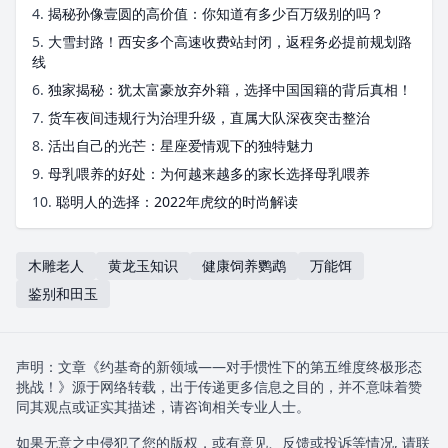
4.
揭秘孙像壹圆的高价值：你知道有多少百万级别的吗？
5.
大雪封路！西安多个高速收费站封闭，返程务必提前规划路
线
6.
独家揭秘：犹太富豪放弃外籍，选择中国国籍的背后真相！
7.
货车夜间违规行为治理升级，直属大队深夜突击整治
8.
活出自己的光芒：星座爱情观下的独特魅力
9.
母乳喂养的好处：为何越来越多的家长选择母乳喂养
10.
聪明人的选择：2022年虎纹的时尚解读
木雕老人
黄龙玉知识
健康饲养鹦鹉
万能饵
鉴别和田玉
声明：文章《约基奇的新领域——对手惯性下的第五维度终极形态
挑战！》源于网络转载，出于传递更多信息之目的，并不意味着赞
同其观点或证实其描述，请咨询相关专业人士。
如果无意之中侵犯了您的版权，或有意见、反馈或投诉等情况, 请联