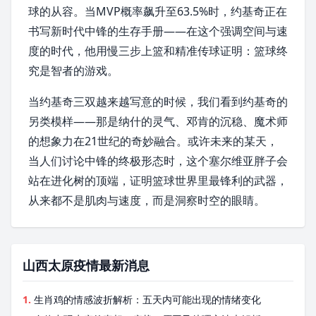
球的从容。当
MVP
概率飙升至63.5%时，约基奇正在
书写新时代
中锋
的生存手册——在这个强调空间与速
度的时代，他用慢三步上篮和精准传球证明：篮球终
究是智者的游戏。
当约基奇三双越来越写意的时候，我们看到约基奇的
另类模样——那是
纳什
的灵气、邓肯的沉稳、
魔术师
的想象力在21世纪的奇妙融合。或许未来的某天，
当人们讨论中锋的终极形态时，这个
塞尔维亚
胖子会
站在进化树的顶端，证明篮球世界里最锋利的武器，
从来都不是肌肉与速度，而是洞察时空的眼睛。
山西太原疫情最新消息
1.
生肖鸡的情感波折解析：五天内可能出现的情绪变化