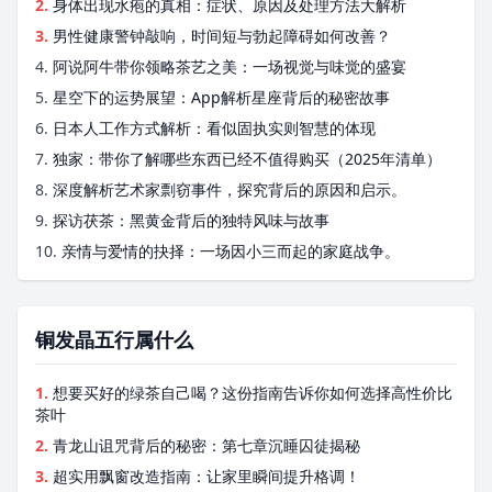
2.
身体出现水疱的真相：症状、原因及处理方法大解析
3.
男性健康警钟敲响，时间短与勃起障碍如何改善？
4.
阿说阿牛带你领略茶艺之美：一场视觉与味觉的盛宴
5.
星空下的运势展望：App解析星座背后的秘密故事
6.
日本人工作方式解析：看似固执实则智慧的体现
7.
独家：带你了解哪些东西已经不值得购买（2025年清单）
8.
深度解析艺术家剽窃事件，探究背后的原因和启示。
9.
探访茯茶：黑黄金背后的独特风味与故事
10.
亲情与爱情的抉择：一场因小三而起的家庭战争。
铜发晶五行属什么
1.
想要买好的绿茶自己喝？这份指南告诉你如何选择高性价比
茶叶
2.
青龙山诅咒背后的秘密：第七章沉睡囚徒揭秘
3.
超实用飘窗改造指南：让家里瞬间提升格调！