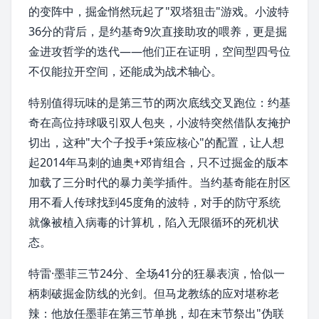
的变阵中，
掘金
悄然玩起了"双塔狙击"游戏。小波特
36分的背后，是约基奇9次直接助攻的喂养，更是掘
金进攻哲学的迭代——他们正在证明，空间型四号位
不仅能拉开空间，还能成为战术轴心。
特别值得玩味的是第三节的两次底线交叉跑位：约基
奇在高位持球吸引双人包夹，小波特突然借队友掩护
切出，这种"大个子
投手
+策应核心"的配置，让人想
起2014年
马刺
的迪奥+
邓肯
组合，只不过掘金的版本
加载了三分时代的暴力美学插件。当约基奇能在肘区
用不看人传球找到45度角的
波特
，对手的防守系统
就像被植入
病毒
的
计算机
，陷入无限循环的死机状
态。
特雷·墨菲
三节24分、全场41分的狂暴表演，恰似一
柄刺破掘金防线的光剑。但
马龙
教练的应对堪称老
辣：他放任墨菲在第三节单挑，却在末节祭出"伪联