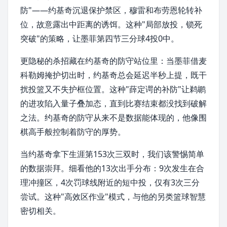
防"——约基奇沉退保护禁区，穆雷和布劳恩轮转补
位，故意露出中距离的诱饵。这种"局部放投，锁死
突破"的策略，让墨菲第四节三分球4投0中。
更隐秘的杀招藏在约基奇的防守站位里：当墨菲借
麦
科勒姆
掩护切出时，约基奇总会延迟半秒上提，既干
扰投篮又不失护框位置。这种"薛定谔的补防"让鹈鹕
的进攻陷入
量子叠加
态，直到比赛结束都没找到破解
之法。约基奇的防守从来不是数据能体现的，他像围
棋高手般控制着防守的厚势。
当约基奇拿下生涯第153次三双时，我们该警惕简单
的数据崇拜。细看他的13次出手分布：9次发生在
合
理冲撞区
，4次罚球线附近的短中投，仅有3次三分
尝试。这种"高效区作业"模式，与他的另类篮球智慧
密切相关。