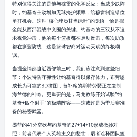
特别值得关注的是他与穆雷的
化学反应
：当威少缺阵
时，约基奇主动增加无球掩护频率，给穆雷制造错位
单打机会。这种"核心球员甘当绿叶"的觉悟，恰是掘
金能从西部混战中突围的关键。约基奇的三双从不追
求视觉冲击，他的每个篮板都在启动反击，每次助攻
都在撕裂防线，这是篮球智商对运动天赋的终极嘲
讽。
当掘金悄然迫近西部前三时，我们该注意到这些细
节：小波特防守弹性让约基奇得以保存体力，布劳恩
成长为可靠的3D拼图，替补席的斯特劳瑟正在复制
海兰德
的神奇。更重要的是，马龙教练开始试验"约
基奇+四个射手"的极端阵容——这或许是为
季后赛
准
备的秘密武器。
墨菲的41分空砍与约基奇的27+14+10形成微妙对
照：前者代表个人英雄主义的悲壮，后者诠释团队篮