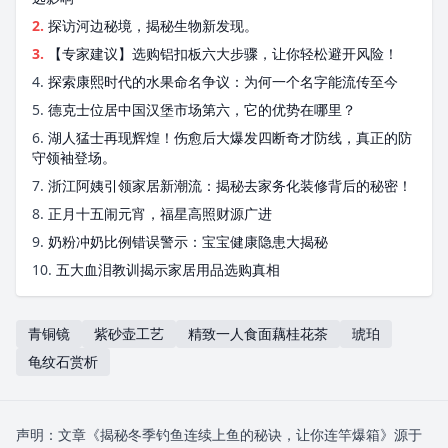
2.
探访河边秘境，揭秘生物新发现。
3.
【专家建议】选购铝扣板六大步骤，让你轻松避开风险！
4.
探索康熙时代的水果命名争议：为何一个名字能流传至今
5.
德克士位居中国汉堡市场第六，它的优势在哪里？
6.
湖人猛士再现辉煌！伤愈后大爆发四断奇才防线，真正的防
守领袖登场。
7.
浙江阿姨引领家居新潮流：揭秘去家务化装修背后的秘密！
8.
正月十五闹元宵，福星高照财源广进
9.
奶粉冲奶比例错误警示：宝宝健康隐患大揭秘
10.
五大血泪教训揭示家居用品选购真相
青铜镜
紫砂壶工艺
精致一人食面藕桂花茶
琥珀
龟纹石赏析
声明：文章《揭秘冬季钓鱼连续上鱼的秘诀，让你连竿爆箱》源于