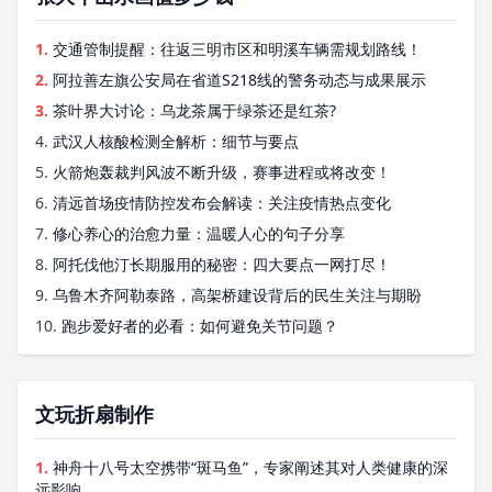
1.
交通管制提醒：往返三明市区和明溪车辆需规划路线！
2.
阿拉善左旗公安局在省道S218线的警务动态与成果展示
3.
茶叶界大讨论：乌龙茶属于绿茶还是红茶?
4.
武汉人核酸检测全解析：细节与要点
5.
火箭炮轰裁判风波不断升级，赛事进程或将改变！
6.
清远首场疫情防控发布会解读：关注疫情热点变化
7.
修心养心的治愈力量：温暖人心的句子分享
8.
阿托伐他汀长期服用的秘密：四大要点一网打尽！
9.
乌鲁木齐阿勒泰路，高架桥建设背后的民生关注与期盼
10.
跑步爱好者的必看：如何避免关节问题？
文玩折扇制作
1.
神舟十八号太空携带“斑马鱼”，专家阐述其对人类健康的深
远影响