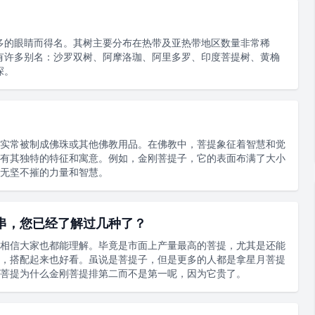
多的眼睛而得名。其树主要分布在热带及亚热带地区数量非常稀
有许多别名：沙罗双树、阿摩洛珈、阿里多罗、印度菩提树、黄桷
深。
实常被制成佛珠或其他佛教用品。在佛教中，菩提象征着智慧和觉
有其独特的特征和寓意。例如，金刚菩提子，它的表面布满了大小
无坚不摧的力量和智慧。
串，您已经了解过几种了？
相信大家也都能理解。毕竟是市面上产量最高的菩提，尤其是还能
，搭配起来也好看。虽说是菩提子，但是更多的人都是拿星月菩提
菩提为什么金刚菩提排第二而不是第一呢，因为它贵了。