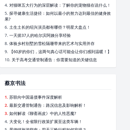
4.
对猫咪五大行为的深层解读：了解你的宠物猫在说什么！
5.
探寻健康生活捷径：如何以最小的努力达到最佳的健身效
果?
6.
土生土长的绍兴演员都有哪些？明星大盘点！
7.
一天搓37人的哈尔滨阿姨分享经验
8.
体验乡村别墅的雪松隔珊带来的艺术与实用并存
9.
【60岁的你们，这两句真心话可能会让你们感到温暖！】
10.
关于高考交通管制通告：你需要知道的关键信息
蔡京书法
1.
苏联向中国逼债事件深度解析
2.
最新交通管制通告：路况信息及影响解析！
3.
如何解读《聊斋画皮》中的人性恶魔?
4.
大变化！全省限行政策扩展至这类车辆！
5.
景德镇旅游指南：四天三晚行程如何安排？