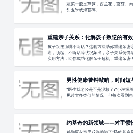
蔬菜一般是芦笋，西兰花，蘑菇。肉
甜玉米或海苔碎。
重建亲子关系：化解孩子叛逆的有效
孩子叛逆顶嘴不听话？这套方法助你重建亲密亲
期，顶嘴、不听话等状况频出，亲子关系仿佛
实用方法，助你成功化解亲子危机，重建亲密
男性健康警钟敲响，时间短
“医生我老公是不是没救了?”小琳
见过太多类似的情况，但每次看到患
约基奇的新领域——对手惯
鹈鹕更衣室里或许贴满了"防约基奇