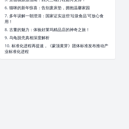
6.
猫咪的新年惊喜：告别废床垫，拥抱温馨家园
7.
多年误解一朝澄清：国家证实这些'垃圾食品'可放心食
用！
8.
古董的魅力：体验好莱坞精品店的神奇之旅！
9.
乌龟脱壳真相深度解析
10.
标准化进程再提速，《蒙顶黄芽》团体标准发布推动产
业标准化进程