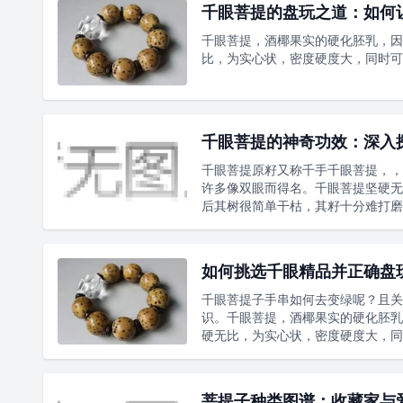
千眼菩提的盘玩之道：如何
千眼菩提，酒椰果实的硬化胚乳，因
比，为实心状，密度硬度大，同时可
千眼菩提的神奇功效：深入
千眼菩提原籽又称千手千眼菩提，，
许多像双眼而得名。千眼菩提坚硬无
后其树很简单干枯，其籽十分难打磨
如何挑选千眼精品并正确盘
千眼菩提子手串如何去变绿呢？且关
识。千眼菩提，酒椰果实的硬化胚乳
硬无比，为实心状，密度硬度大，同
菩提子种类图谱：收藏家与