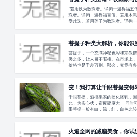
“若用铁为数珠者。诵掏一遍得福五
珠者。诵掏一遍得福百倍。若用木患
受此珠。若用莲子为数珠者。诵掏一
菩提子种类大解析，你能识
菩提子，一个充满神秘色彩和宗教情
类之多，让人目不暇接。在市场上，
价格也是千差万别。那么，究竟有多
变！我打算让千眼菩提变得
千眼菩提，酒椰果实的硬化胚乳，因
比，为实心状，密度硬度大， 同时
眼菩提一般有白，绿，红，白色比较
火遍全网的减脂美食，你试