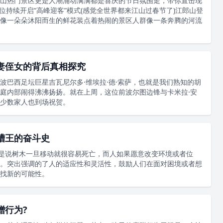
山热门景区更是人潮涌动满满都是喜庆的节日氛围走，带你直击现
位持续开启“高峰迎客”模式(感觉全世界都来江山过春节了)江郎山登
像一朵朵沐阳而生的鲜花装点着热闹的景区人群像一条奔腾的河流
妻侄女的背后真相探究
波巴西足坛巨星吉瓦尼尔多·维埃拉·德·索萨，也就是我们熟知的胡
庭内部闹得沸沸扬扬。就在上周，这位前波尔图边锋与卡米拉·安
少数家人也到场祝贺。
槽王的奋斗史
思是说树木一旦移动就很容易死亡，而人如果愿意改变环境或者位
。突出强调的了人的适应性和灵活性，鼓励人们在面对困境或者想
找新的可能性。
蹭行为?