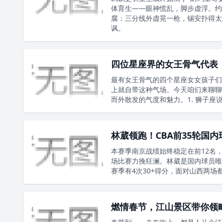
体育生——眼神慌乱，脚步虚浮。约
腐：三分线外虚晃一枪，锡安扑得太
讽。
四位星座界的女王骨气代表，
最有女王骨气的四个星座女女孩子们
上就自带这种气场。今天咱们来聊聊
而外散发的气度和魅力。1. 狮子
林葳领跑！CBA前35轮国
本赛季南京战绩始终稳定在前12名
场比赛力挽狂澜。林葳是国内球员唯
赛季有4次30+得分，面对山西两场
燃情春节，江山景区带你领