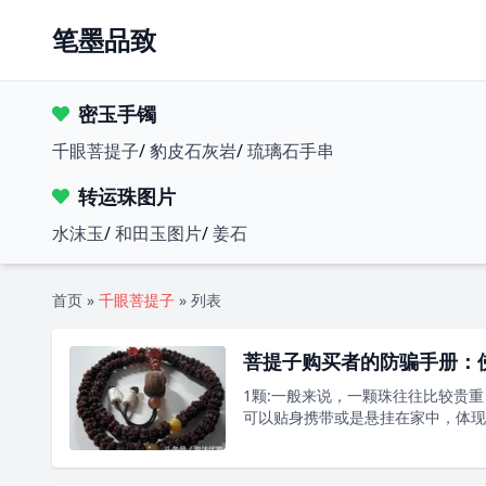
笔墨品致
密玉手镯
千眼菩提子
/
豹皮石灰岩
/
琉璃石手串
转运珠图片
水沫玉
/
和田玉图片
/
姜石
首页
»
千眼菩提子
»
列表
菩提子购买者的防骗手册：
1颗:一般来说，一颗珠往往比较贵
可以贴身携带或是悬挂在家中，体现