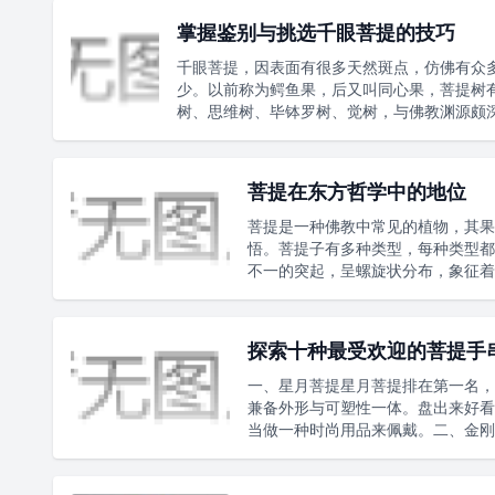
掌握鉴别与挑选千眼菩提的技巧
千眼菩提，因表面有很多天然斑点，仿佛有众
少。以前称为鳄鱼果，后又叫同心果，菩提树
树、思维树、毕钵罗树、觉树，与佛教渊源颇
菩提在东方哲学中的地位
菩提是一种佛教中常见的植物，其果
悟。菩提子有多种类型，每种类型都
不一的突起，呈螺旋状分布，象征着
探索十种最受欢迎的菩提手
一、星月菩提星月菩提排在第一名，
兼备外形与可塑性一体。盘出来好看
当做一种时尚用品来佩戴。二、金刚