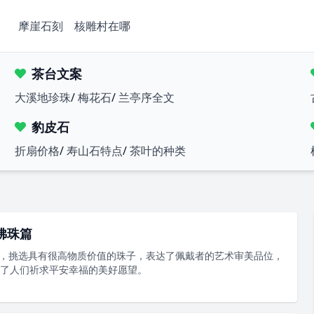
摩崖石刻
核雕村在哪
茶台文案
大溪地珍珠
/
梅花石
/
兰亭序全文
豹皮石
折扇价格
/
寿山石特点
/
茶叶的种类
佛珠篇
重，挑选具有很高物质价值的珠子，表达了佩戴者的艺术审美品位，
了人们祈求平安幸福的美好愿望。