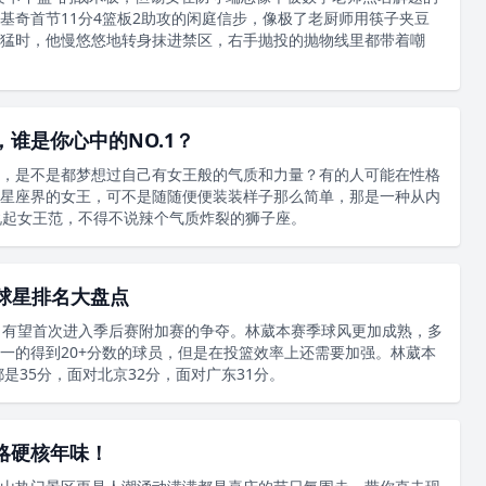
基奇首节11分4篮板2助攻的闲庭信步，像极了老厨师用筷子夹豆
猛时，他慢悠悠地转身抹进禁区，右手抛投的抛物线里都带着嘲
谁是你心中的NO.1？
，是不是都梦想过自己有女王般的气质和力量？有的人可能在性格
星座界的女王，可不是随随便便装装样子那么简单，那是一种从内
座说起女王范，不得不说辣个气质炸裂的狮子座。
内球星排名大盘点
，有望首次进入季后赛附加赛的争夺。林葳本赛季球风更加成熟，多
一的得到20+分数的球员，但是在投篮效率上还需要加强。林葳本
都是35分，面对北京32分，面对广东31分。
略硬核年味！