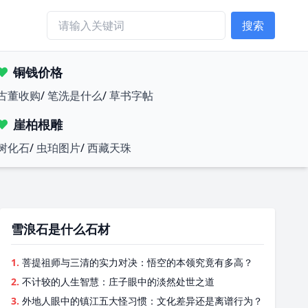
搜索
铜钱价格
古董收购
/
笔洗是什么
/
草书字帖
崖柏根雕
树化石
/
虫珀图片
/
西藏天珠
雪浪石是什么石材
1.
菩提祖师与三清的实力对决：悟空的本领究竟有多高？
2.
不计较的人生智慧：庄子眼中的淡然处世之道
3.
外地人眼中的镇江五大怪习惯：文化差异还是离谱行为？