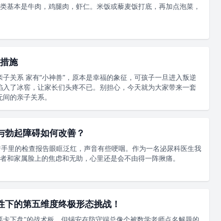
类基本是牛肉，鸡腿肉，虾仁。米饭或藜麦饭打底，再加点泡菜，
措施
子关系 家有“小神兽”，原本是幸福的象征，可孩子一旦进入叛逆
陷入了冰窖，让家长们头疼不已。别担心，今天就为大家带来一套
无间的亲子关系。
与勃起障碍如何改善？
握着手里的检查报告眼眶泛红，声音有些哽咽。作为一名泌尿科医生我
者和家属脸上的焦虑和无助，心里还是会不由得一阵揪痛。
性下的第五维度终极形态挑战！
要卡下盘"的战术板，但锡安在防守端总像个被数学老师点名解题的