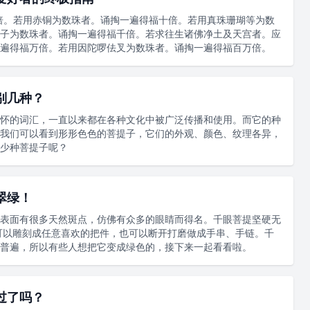
倍。若用赤铜为数珠者。诵掏一遍得福十倍。若用真珠珊瑚等为数
子为数珠者。诵掏一遍得福千倍。若求往生诸佛净土及天宫者。应
遍得福万倍。若用因陀啰佉叉为数珠者。诵掏一遍得福百万倍。
别几种？
怀的词汇，一直以来都在各种文化中被广泛传播和使用。而它的种
我们可以看到形形色色的菩提子，它们的外观、颜色、纹理各异，
少种菩提子呢？
翠绿！
表面有很多天然斑点，仿佛有众多的眼睛而得名。千眼菩提坚硬无
可以雕刻成任意喜欢的把件，也可以断开打磨做成手串、手链。千
普遍，所以有些人想把它变成绿色的，接下来一起看看啦。
过了吗？