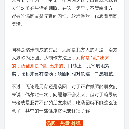
元宵节，作为一年中第一个月圆之夜，自古就承载着
人们对美好生活的期盼。在这一天里，不管南北方，
都有吃汤圆或是元宵的习惯。软糯香甜，代表着团圆
美满。
同样是糯米制成的甜品，元宵是北方人的叫法，南方
人则称为汤圆。从制作方法上，
元宵是 “滚” 出来
的，汤圆则是 “包” 出来的
。口感上，元宵质地紧
实，吃起来更有嚼劲；汤圆则相对软糯，口感细腻。
不过，无论是元宵还是汤圆，对于正在减肥的朋友们
来说，偶尔吃一次，问题都不会太大。但对于
糖尿病
患者或是肠胃不好的朋友来说，吃汤圆就不能这么随
意了，其中的一些健康常识要仔细了解，。
汤圆：热量“炸弹”