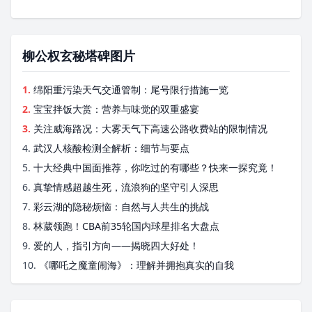
柳公权玄秘塔碑图片
1.
绵阳重污染天气交通管制：尾号限行措施一览
2.
宝宝拌饭大赏：营养与味觉的双重盛宴
3.
关注威海路况：大雾天气下高速公路收费站的限制情况
4.
武汉人核酸检测全解析：细节与要点
5.
十大经典中国面推荐，你吃过的有哪些？快来一探究竟！
6.
真挚情感超越生死，流浪狗的坚守引人深思
7.
彩云湖的隐秘烦恼：自然与人共生的挑战
8.
林葳领跑！CBA前35轮国内球星排名大盘点
9.
爱的人，指引方向——揭晓四大好处！
10.
《哪吒之魔童闹海》：理解并拥抱真实的自我