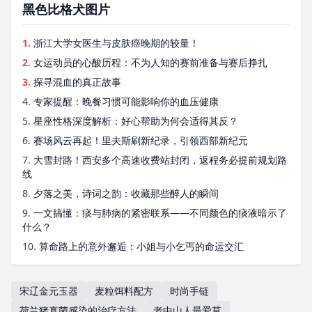
黑色比格犬图片
1.
浙江大学女医生与皮肤癌晚期的较量！
2.
女运动员的心酸历程：不为人知的赛前准备与赛后挣扎
3.
探寻混血的真正故事
4.
专家提醒：晚餐习惯可能影响你的血压健康
5.
星座性格深度解析：好心帮助为何会适得其反？
6.
赛场风云再起！里夫斯刷新纪录，引领西部新纪元
7.
大雪封路！西安多个高速收费站封闭，返程务必提前规划路
线
8.
夕落之美，诗词之韵：收藏那些醉人的瞬间
9.
一文搞懂：痰与肺病的紧密联系——不同颜色的痰液暗示了
什么？
10.
算命路上的意外邂逅：小姐与小乞丐的命运交汇
宋辽金元玉器
麦粒饵料配方
时尚手链
荷兰猪真菌感染的治疗方法
老中山人最爱草