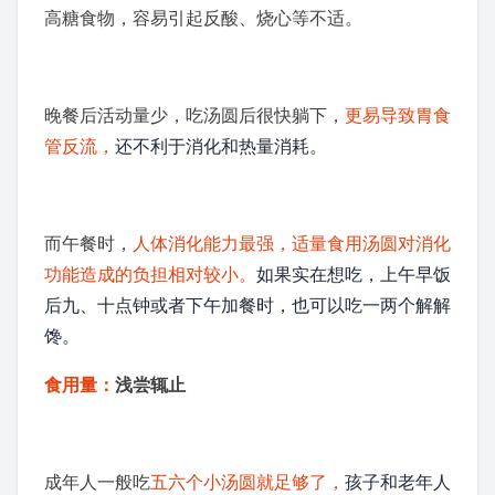
高糖食物，容易引起反酸、烧心等不适。
晚餐后活动量少，吃汤圆后很快躺下，
更易导致
胃食
管
反流
，
还不利于消化和热量消耗。
而午餐时，
人体消化能力最强，适量食用汤圆对消化
功能造成的负担相对较小。
如果实在想吃，上午早饭
后九、十点钟或者下午加餐时，也可以吃一两个解解
馋。
食用量：
浅尝辄止
成年人一般吃
五六个小汤圆就足够了，
孩子和老年人