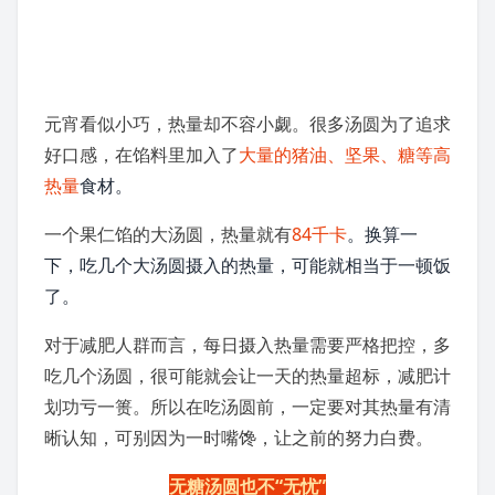
元宵看似小巧，热量却不容小觑。很多汤圆为了追求
好口感，在馅料里加入了
大量的
猪油
、
坚果
、糖等高
热量
食材。
一个
果仁
馅的大汤圆，热量就有
84千卡
。换算一
下，吃几个大汤圆摄入的热量，可能就相当于一顿饭
了。
对于减肥人群而言，每日摄入热量需要严格把控，多
吃几个汤圆，很可能就会让一天的热量超标，减肥计
划功亏一篑。所以在吃汤圆前，一定要对其热量有清
晰认知，可别因为一时嘴馋，让之前的努力白费。
无糖汤圆也不“无忧”