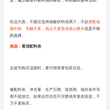
度，减少肠道对糖和油的吸收，帮助减轻肠胃负担。
饮品方面，不建议选择
碳酸饮料
或
果汁
，不妨
搭配
低
脂牛奶
、无糖豆浆，泡点
大麦茶
或者
山楂水
也是不错
的选择。
挑选：
看清配料表
去超市购买汤圆时，要仔细查看包装信息。
像配料表、净含量、生产日期、保质期、储存条件等
都不能放过。如果这些信息不完整或有篡改痕迹，千
万不要购买。