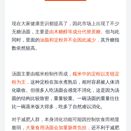
现在大家健康意识都提高了，因此市场上出现了不少
无糖汤圆，主要是
由
木糖醇
等成分代替蔗糖。
但与此
同时，里面的
油脂和淀粉并不会因此减少，
其
升糖指
数
依然较高。
汤圆主要由
糯米粉
制作而成
，糯米中的淀粉以
支链淀
粉
为主，
这种淀粉在加水煮熟后，相对容易被人体消
化吸收。但很多人吃汤圆会感觉不消化，这是因为汤
圆的结构比较致密，重量较重。一碗汤圆的重量往往
比一碗蒸米饭大得多，吃多了自然难以消化。
对于减肥人群，本身消化功能可能因控制饮食而稍显
脆弱，
大量食用汤圆会加重肠胃负担，
还不利于减肥