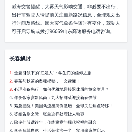
威海交警提醒，大雾天气影响交通，非必要不出行，
出行前驾驶人请提前关注最新路况信息，合理规划出
行时间及路线。因大雾气象条件随时有变化，驾驶人
可开启导航或拨打96659
山东高速
服务电话咨询。
长春解封
1.
金曼引领下的“江姐人”：学生们的信仰之旅
2.
春茶与秋茶的奥秘揭秘，一文读懂！
3.
心理准备先行：如何优雅地迎接退休后的黄金岁月？
4.
年夜饭家宴新风尚：九大招牌菜迎接新春佳节
5.
紧急提醒！美国禽流感病例激增，全球关注焦点转移！
6.
婆媳告别之际，张兰这样处理让人动容
7.
除夕佳节话连年：传统寓意与现代祝福的融合
8.
学会顺其自然，生活烦恼少一半：实用建议与启示