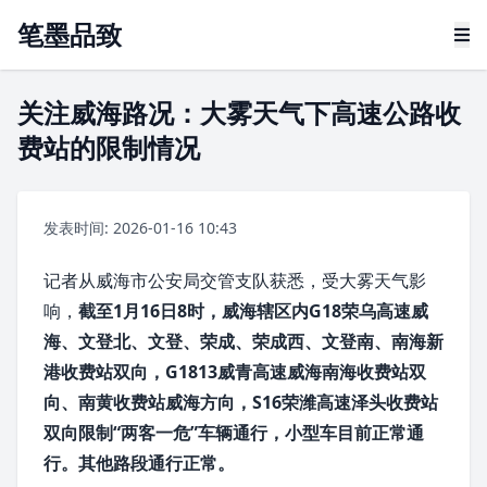
笔墨品致
关注威海路况：大雾天气下高速公路收
费站的限制情况
发表时间: 2026-01-16 10:43
记者从威海市公安局交管支队获悉，受大雾天气影
响，
截至1月16日8时，
威海
辖区内
G18
荣乌高速威
海、
文登
北、
文登
、
荣成
、荣成西、文登南、南海新
港收费站双向，G1813
威青高速
威海南海收费站双
向、南黄收费站威海方向，S16荣潍高速泽头收费站
双向限制“
两客一危
”车辆通行，小型车目前正常通
行。其他路段通行正常。