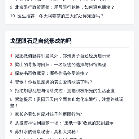
9.
北京限行政策调整：尾号限行轮换，如何避免拥堵？
10.
医生推荐：冬天喝姜茶的三大好处你知道吗？
戈壁眼石是自然形成的吗
1.
减肥做俯卧撑引发意外，郑州男子自述经历启示录
2.
梁山的背叛与回归：一名叛徒的选择与归宿揭秘
3.
探秘书画收藏界：哪些作品备受追捧？
4.
警惕！你被星座男的表面爱情欺骗了吗？
5.
拒绝胡思乱想与情绪失控：拥抱积极阳光的生活态度！
6.
紧急提示！贵阳五天内全面禁止危化车通行，注意路线调
整！
7.
家长必看如何应对孩子的磨蹭行为?
8.
从投资神话到噩梦一场：“废纸一张”收藏的悲剧启示
9.
苏打水的健康秘密：真相大揭秘！