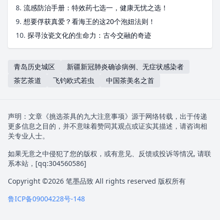
8.
流感防治手册：特效药七选一，健康无忧之选！
9.
想要俘获真爱？看海王的这20个泡妞法则！
10.
探寻汝瓷文化的生命力：古今交融的奇迹
青岛历史城区
新疆新冠肺炎确诊病例、无症状感染者
茶艺茶道
飞钓欧式若虫
中国茶美名之首
声明：文章《挑选茶具的九大注意事项》源于网络转载，出于传递
更多信息之目的，并不意味着赞同其观点或证实其描述，请咨询相
关专业人士。
如果无意之中侵犯了您的版权，或有意见、反馈或投诉等情况, 请联
系本站，[qq:
304560586
]
Copyright ©2026
笔墨品致
All rights reserved 版权所有
鲁ICP备09004228号-148