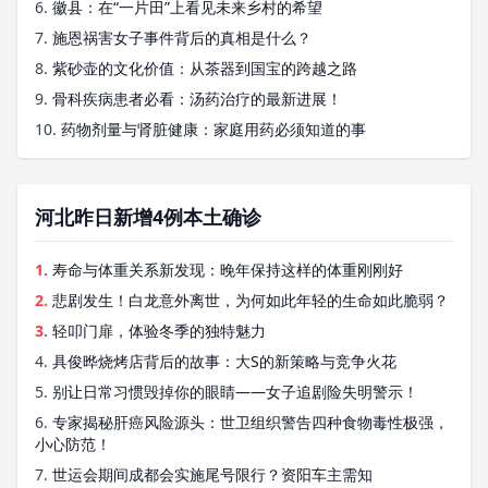
6.
徽县：在“一片田”上看见未来乡村的希望
7.
施恩祸害女子事件背后的真相是什么？
8.
紫砂壶的文化价值：从茶器到国宝的跨越之路
9.
骨科疾病患者必看：汤药治疗的最新进展！
10.
药物剂量与肾脏健康：家庭用药必须知道的事
河北昨日新增4例本土确诊
1.
寿命与体重关系新发现：晚年保持这样的体重刚刚好
2.
悲剧发生！白龙意外离世，为何如此年轻的生命如此脆弱？
3.
轻叩门扉，体验冬季的独特魅力
4.
具俊晔烧烤店背后的故事：大S的新策略与竞争火花
5.
别让日常习惯毁掉你的眼睛——女子追剧险失明警示！
6.
专家揭秘肝癌风险源头：世卫组织警告四种食物毒性极强，
小心防范！
7.
世运会期间成都会实施尾号限行？资阳车主需知