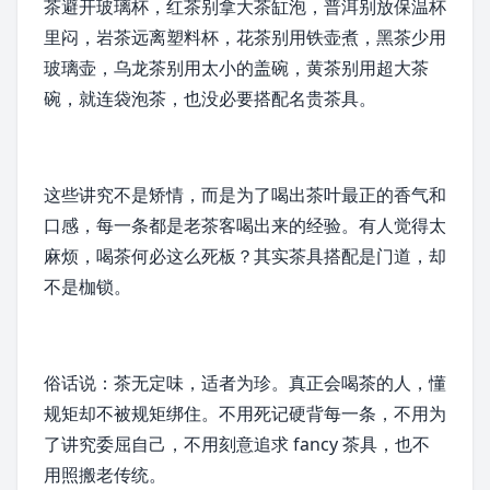
茶避开玻璃杯，红茶别拿大茶缸泡，普洱别放保温杯
里闷，岩茶远离塑料杯，花茶别用铁壶煮，黑茶少用
玻璃壶，乌龙茶别用太小的盖碗，黄茶别用超大茶
碗，就连袋泡茶，也没必要搭配名贵茶具。
这些讲究不是矫情，而是为了喝出茶叶最正的香气和
口感，每一条都是老茶客喝出来的经验。有人觉得太
麻烦，喝茶何必这么死板？其实茶具搭配是门道，却
不是枷锁。
俗话说：茶无定味，适者为珍。真正会喝茶的人，懂
规矩却不被规矩绑住。不用死记硬背每一条，不用为
了讲究委屈自己，不用刻意追求 fancy 茶具，也不
用照搬老传统。