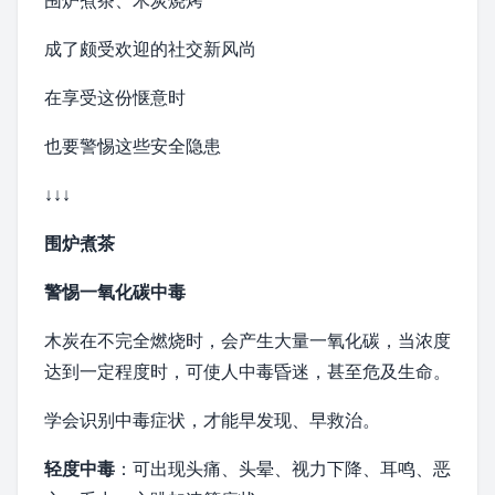
围炉煮茶、木炭烧烤
成了颇受欢迎的社交新风尚
在享受这份惬意时
也要警惕这些安全隐患
↓↓↓
围炉煮茶
警惕一氧化碳中毒
木炭在
不完全燃烧
时，会产生大量
一氧化碳
，当浓度
达到一定程度时，可使人中毒
昏迷
，甚至危及生命。
学会识别中毒症状，才能早发现、早救治。
轻度中毒
：可出现头痛、头晕、视力下降、
耳鸣
、恶