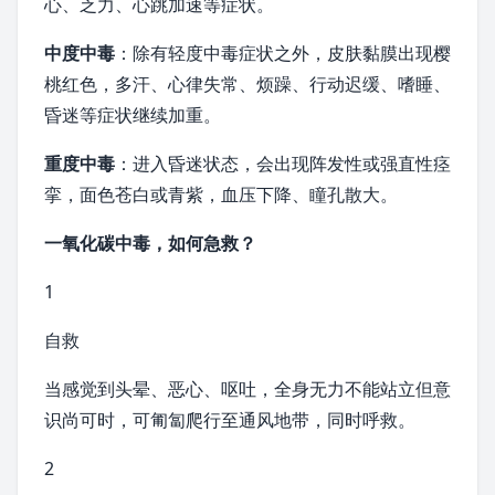
心、乏力、心跳加速等症状。
中度中毒
：除有轻度中毒症状之外，皮肤黏膜出现
樱
桃
红色，多汗、
心律失常
、烦躁、行动迟缓、
嗜睡
、
昏迷等症状继续加重。
重度中毒
：进入昏迷状态，会出现阵发性或强直性
痉
挛
，面色苍白或青紫，血压下降、瞳孔散大。
一氧化碳中毒，如何急救？
1
自救
当感觉到头晕、恶心、呕吐，全身无力不能站立但意
识尚可时，可匍匐爬行至通风地带，同时呼救。
2