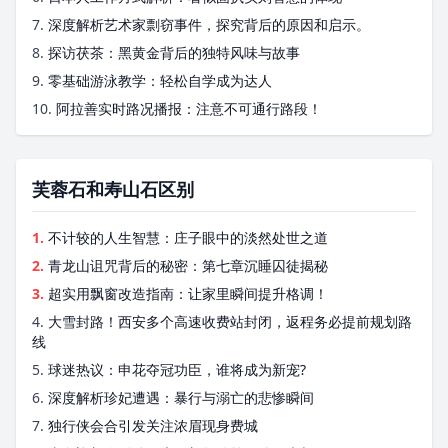
7.
深度解析艺术家剽窃事件，探究背后的原因和启示。
8.
探访茯茶：黑黄金背后的独特风味与故事
9.
零基础游泳教学：轻松自学成为达人
10.
阿拉善实时路况播报：注意不可通行路段！
芙蓉石和寿山石区别
1.
不计较的人生智慧：庄子眼中的淡然处世之道
2.
青龙山诅咒背后的秘密：第七章沉睡囚徒揭秘
3.
超实用飘窗改造指南：让家里瞬间提升格调！
4.
大雪封路！西安多个高速收费站封闭，返程务必提前规划路
线
5.
球迷热议：申花夺冠功臣，谁将成为新宠?
6.
深度解析珍妃遭遇：暴行与溺亡的悲惨瞬间
7.
独行侠会合引发关注浓眉现身费城