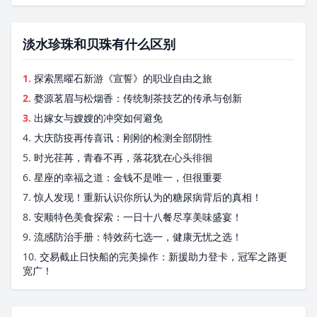
淡水珍珠和贝珠有什么区别
1.
探索黑曜石新游《宣誓》的职业自由之旅
2.
婺源茗眉与松烟香：传统制茶技艺的传承与创新
3.
出嫁女与嫂嫂的冲突如何避免
4.
大庆防疫再传喜讯：刚刚的检测全部阴性
5.
时光荏苒，青春不再，落花犹在心头徘徊
6.
星座的幸福之道：金钱不是唯一，但很重要
7.
惊人发现！重新认识你所认为的糖尿病背后的真相！
8.
安顺特色美食探索：一日十八餐尽享美味盛宴！
9.
流感防治手册：特效药七选一，健康无忧之选！
10.
交易截止日快船的完美操作：新援助力登卡，冠军之路更
宽广！