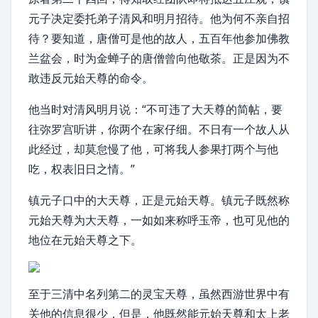
元子决定委托弟子清风和明月招待。他为何不亲自招
待？要知道，唐僧可是他的故人，五百年他参加佛教
兰盆会，时为金蝉子的唐僧曾向他敬茶。正是因为不
敢违反元始天尊的命令。
他当时对清风明月说：“不可违了大天尊的简帖，要
往弥罗宫听讲，你两个在家仔细。不日有一个故人从
此经过，却莫怠慢了他，可将我人参果打两个与他
吃，权表旧日之情。”
镇元子口中的大天尊，正是元始天尊。镇元子既然称
元始天尊为大天尊，一如如来称呼玉帝，也可见他的
地位在元始天尊之下。
至于三清中名列第二的灵宝天尊，虽然西游世界中有
关他的信息很少，但是，他既然能元始天尊和太上老