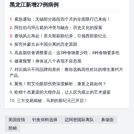
黑龙江新增27例病例
1.
紧急通知：无锡部分路段四个月的全面限行已来临！
2.
阿拉伯与拜占庭的冲突与融合：历史文化的探索
3.
赛场风云再起！里夫斯刷新纪录，引领西部新纪元
4.
探究外蒙古从中国分离的历史原因
5.
高血脂饮食调整要点：这3种食物要少吃，4种食物要多吃
6.
健康预警！身体这八个表现不容忽视
7.
对比揭示不同品牌间差价：教你选购高性价比的维生素钙片
产品。
8.
聚焦！郭艾伦眼部伤势深度解析，康复之路如何？
9.
欧楷十杰夏梁的大楷作品，让人叹为观止的艺术盛宴
10.
三方交易揭秘，马刺的新纪元已开启！
美国疫情
钓鱼饵料选择
迈阿密国际离队
鼻烟壶
慈鲷