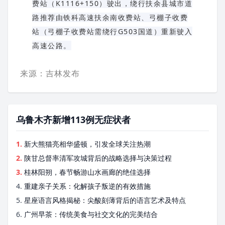
费站（K1116+150）驶出，绕行扶余县城市道
路推荐由铁科高速扶余南收费站、弓棚子收费
站（弓棚子收费站需绕行G503国道）重新驶入
高速公路。
来源：吉林发布
乌鲁木齐新增113例无症状者
1.
新大熊猫亮相华盛顿，引发全球关注热潮
2.
陕甘总督率清军攻城背后的战略选择与决策过程
3.
桂林阳朔，春节畅游山水画廊的绝佳选择
4.
重建亲子关系：化解孩子叛逆的有效措施
5.
星座语言风格揭秘：尖酸刻薄背后的语言艺术及特点
6.
广州早茶：传统美食与社交文化的完美结合