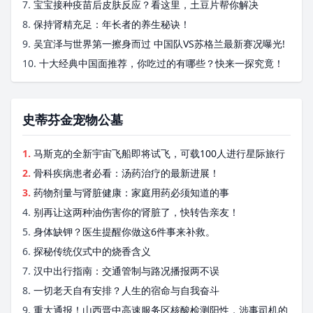
7.
宝宝接种疫苗后皮肤反应？看这里，土豆片帮你解决
8.
保持肾精充足：年长者的养生秘诀！
9.
吴宜泽与世界第一擦身而过 中国队VS苏格兰最新赛况曝光!
10.
十大经典中国面推荐，你吃过的有哪些？快来一探究竟！
史蒂芬金宠物公墓
1.
马斯克的全新宇宙飞船即将试飞，可载100人进行星际旅行
2.
骨科疾病患者必看：汤药治疗的最新进展！
3.
药物剂量与肾脏健康：家庭用药必须知道的事
4.
别再让这两种油伤害你的肾脏了，快转告亲友！
5.
身体缺钾？医生提醒你做这6件事来补救。
6.
探秘传统仪式中的烧香含义
7.
汉中出行指南：交通管制与路况播报两不误
8.
一切老天自有安排？人生的宿命与自我奋斗
9.
重大通报！山西晋中高速服务区核酸检测阳性，涉事司机的