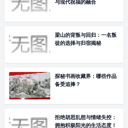
与现代祝福的融合
梁山的背叛与回归：一名叛
徒的选择与归宿揭秘
探秘书画收藏界：哪些作品
备受追捧？
拒绝胡思乱想与情绪失控：
拥抱积极阳光的生活态度！