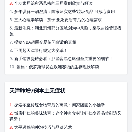
3.
全友家居治愈系风格的三居案例欣赏与解读
4.
多年误解一朝澄清：国家证实这些'垃圾食品'可放心食用！
5.
三大心理学解读：孩子‘要死要活’背后的心理需求
6.
最新消息：湖北荆州部分区域划为中风险，采取封控管理措
施
7.
揭秘NBA超巨交易传闻背后的真相
8.
下周起天津限行规定大变革！
9.
新手铺设瓷砖必看：那些容易忽略但至关重要的细节！
10.
聚焦：俄罗斯球员在欧洲赛场的生存现状解读
天津昨增7例本土无症状
1.
探索冬至传统食物背后的寓意：阖家团圆的小确幸
2.
饭店虾仁的美味法宝：这个神奇食材让虾仁变得晶莹剔透又
弹牙！
3.
太平猴魁的冲泡技巧与品鉴艺术