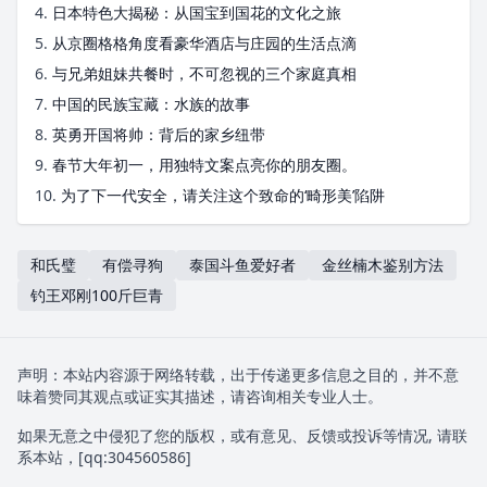
4.
日本特色大揭秘：从国宝到国花的文化之旅
5.
从京圈格格角度看豪华酒店与庄园的生活点滴
6.
与兄弟姐妹共餐时，不可忽视的三个家庭真相
7.
中国的民族宝藏：水族的故事
8.
英勇开国将帅：背后的家乡纽带
9.
春节大年初一，用独特文案点亮你的朋友圈。
10.
为了下一代安全，请关注这个致命的‘畸形美’陷阱
和氏璧
有偿寻狗
泰国斗鱼爱好者
金丝楠木鉴别方法
钓王邓刚100斤巨青
声明：本站内容源于网络转载，出于传递更多信息之目的，并不意
味着赞同其观点或证实其描述，请咨询相关专业人士。
如果无意之中侵犯了您的版权，或有意见、反馈或投诉等情况, 请联
系本站，[qq:
304560586
]