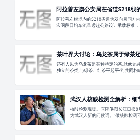
阿拉善左旗公安局在省道S218
阿拉善左旗境内的S218省道为双向且同方
宏图段日均车流量远超公路设计承载标准，为减
茶叶界大讨论：乌龙茶属于绿茶还
还有人以为乌龙茶是某种特定的茶,就像龙井
独立的茶类,与绿茶、红茶平起平坐,共同构成中
武汉人核酸检测全解析：细
核酸检测现场。医院供图长江日报8月
为武汉人新的问候词。“做核酸检测不