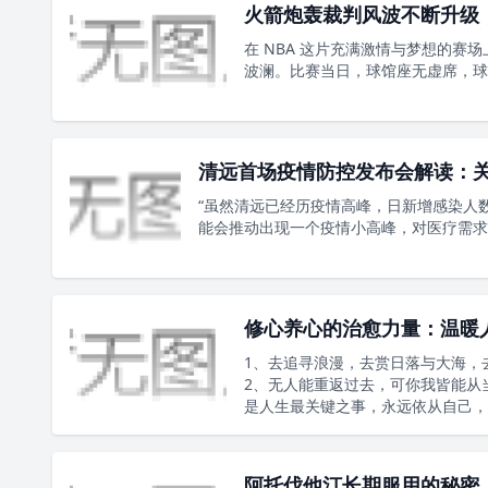
火箭炮轰裁判风波不断升级
在 NBA 这片充满激情与梦想的
波澜。比赛当日，球馆座无虚席，球
清远首场疫情防控发布会解读：
“虽然清远已经历疫情高峰，日新增感染人
能会推动出现一个疫情小高峰，对医疗需求仍
修心养心的治愈力量：温暖
1、去追寻浪漫，去赏日落与大海，
2、无人能重返过去，可你我皆能从
是人生最关键之事，永远依从自己，
阿托伐他汀长期服用的秘密