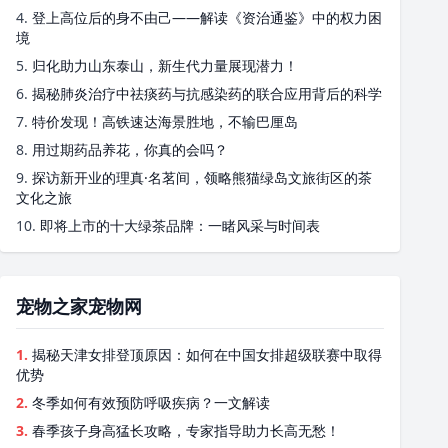
4.
登上高位后的身不由己——解读《资治通鉴》中的权力困
境
5.
归化助力山东泰山，新生代力量展现潜力！
6.
揭秘肺炎治疗中祛痰药与抗感染药的联合应用背后的科学
7.
特价发现！高铁速达海景胜地，不输巴厘岛
8.
用过期药品养花，你真的会吗？
9.
探访新开业的理真·名茗间，领略熊猫绿岛文旅街区的茶
文化之旅
10.
即将上市的十大绿茶品牌：一睹风采与时间表
宠物之家宠物网
1.
揭秘天津女排登顶原因：如何在中国女排超级联赛中取得
优势
2.
冬季如何有效预防呼吸疾病？一文解读
3.
春季孩子身高猛长攻略，专家指导助力长高无愁！