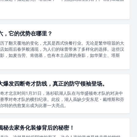
六，它的优势在哪里？
历了翻天覆地的变化，尤其是西式快餐行业。无论是繁华喧嚣的大
店如雨后春笋般涌现，为人们的味蕾带来了多样化的选择。这些汉
影，如麦当劳、肯德基，也有本土品牌的身影，如华莱士、塔斯
大爆发四断奇才防线，真正的防守领袖登场。
奇才北京时间1月31日，洛杉矶湖人队在与华盛顿奇才队的对决中
赛季对奇才队的横扫纪录。此役，湖人虽缺少安东尼・戴维斯和芬
尔特的伤愈复出成为比赛一大亮点。
揭秘去家务化装修背后的秘密！