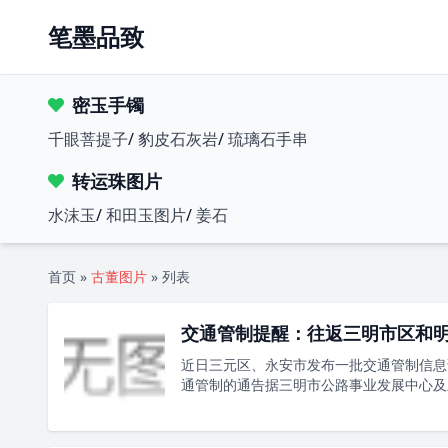
笔墨品致
密玉手镯
千眼菩提子
/
豹皮石灰岩
/
琉璃石手串
转运珠图片
水沫玉
/
和田玉图片
/
姜石
首页
»
古董图片
»
列表
交通管制提醒：往返三明市区和
近日三元区、永安市发布一批交通管制信息请
通管制的通告据三明市公路事业发展中心及三.