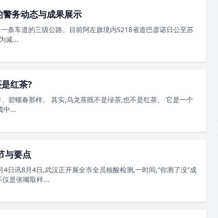
线的警务动态与成果展示
向一条车道的三级公路。目前阿左旗境内S218省道巴彦诺日公至苏
...
是红茶?
、碧螺春那样。 其实,乌龙茶既不是绿茶,也不是红茶。 它是一个
...
节与要点
4日讯8月4日,武汉正开展全市全员核酸检测,一时间,“你测了没”成
仅是张嘴取样...