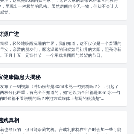
关注，这就是80后阿姨的家了，这户人家的装修风格非常的独特，
件，呈现出一种极简的风格。虽然房间内空无一物，但却不会让人
感觉。
财源广进
窗棂，轻轻地唤醒沉睡的世界，我们知道，这不仅仅是一个普通的
早安，亲爱的朋友们，愿这温馨的问候如同初升的太阳，照亮你新
。正月十五，元宵佳节，一个承载着团圆与希望的节日。
宝健康隐患大揭秘
发布了一则视频《冲奶粉都是30ml水兑一勺奶粉吗？》，引起了
两极分化严重，有完全不知道的，如“还以为全部都是30ml水一勺
的时候都不看说明的吗？冲泡方式罐体上都写的很清楚”...
选购真相
着也舒服的，但可能暗藏玄机。合成乳胶枕在生产时会加一些可能