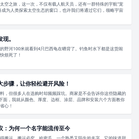
太空之旅，这一次，不仅有载人航天员，还有一群特殊的宇航“宠
将成为人类探索太空生态的窗口，也许我们将通过它们，领略宇宙
发现。
的野河100米就看到4只巴西龟在晒背了。钓鱼时水下都是这货闹
快烦死了！
大步骤，让你轻松避开风险！
料，但很多人在选购时却频频踩坑。商家是不会告诉你这些隐藏的
。下面，我就从颜色、厚度、边框、涂层、品牌和安装六个方面教你
省心！
议：为何一个名字能流传至今
得搬运，搬运必究。哈密瓜，一个熟悉又陌生的名字。它的味道甜