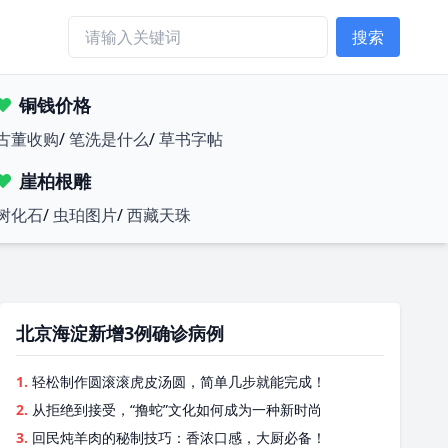
搜索
铜钱价格
古董收购
/
笔洗是什么
/
草书字帖
崖柏根雕
树化石
/
虫珀图片
/
西藏天珠
北京海淀新增3例确诊病例
1.
轻松制作圆滚滚虎皮汤圆，简单几步就能完成！
2.
从拒绝到接受，“撸蛇”文化如何成为一种新时尚
3.
回民炖羊肉的秘制技巧：香浓口感，大厨必备！