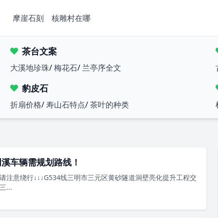
摩崖石刻
核雕村在哪
茶台文案
大溪地珍珠
/
梅花石
/
兰亭序全文
豹皮石
折扇价格
/
寿山石特点
/
茶叶的种类
明溪车辆需规划路线！
注意绕行↓↓↓G534线三明市三元区黄砂隧道洞壁亮化提升工程交
..