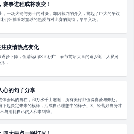
，赛事进程或将改变！
赛场上，一场火箭与勇士的对决，却因裁判的介入，搅起了巨大的争议
迷们怀揣着对篮球的热爱与对比赛的期待，早早入场。
关注疫情热点变化
数逐步下降，但清远山区面积广，春节前后大量的返乡返工人员可
...
人心的句子分享
去体会风的自在，和万水千山邂逅，所有美好都值得喜爱与奔赴。
当下起决定未来的模样，活成自己理想中的样子。3、经营好自身才
不与消耗自己的人和事纠缠。
：四大要点一网打尽！