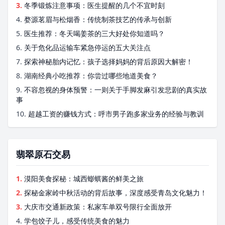
3.
冬季锻炼注意事项：医生提醒的几个不宜时刻
4.
婺源茗眉与松烟香：传统制茶技艺的传承与创新
5.
医生推荐：冬天喝姜茶的三大好处你知道吗？
6.
关于危化品运输车紧急停运的五大关注点
7.
探索神秘胎内记忆：孩子选择妈妈的背后原因大解密！
8.
湖南经典小吃推荐：你尝过哪些地道美食？
9.
不容忽视的身体预警：一则关于手脚发麻引发悲剧的真实故
事
10.
超越工资的赚钱方式：呼市男子跑多家业务的经验与教训
翡翠原石交易
1.
漠阳美食探秘：城西蟛蜞酱的鲜美之旅
2.
探秘金家岭中秋活动的背后故事，深度感受青岛文化魅力！
3.
大庆市交通新政策：私家车单双号限行全面放开
4.
学包饺子儿，感受传统美食的魅力