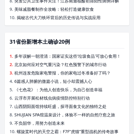
8.
突发公共卫生事件关注！江苏南通核酸初筛阳性病例详解
9.
美味减脂餐制作全攻略：轻松打造健康饮食
10.
揭秘古代大刀铁环背后的历史传说与实战应用
31省份新增本土确诊20例
1.
多年误解一朝澄清：国家证实这些'垃圾食品'可放心食用！
2.
北京如何应对空气重污染？红色预警下的城市行动
3.
杭州连发危险家电警报，你的家电过冬准备好了吗？
4.
6篇感人肺腑的微篇小说，短小却震撼人心
5.
《七色花》：为他人创造快乐，为自己创造幸福
6.
云浮市开展松材线虫病疫情防控特别行动
7.
山西阴阳面馆持续旺盛，探寻面食文化的独特之处
8.
SHUJIAN SPA馆温泉设计，体验不一样的自然疗愈之旅
9.
不负韶华，用努力创造未来
10.
螺旋桨时代的天空之霸：F7F“虎猫”重型战机的传奇故事