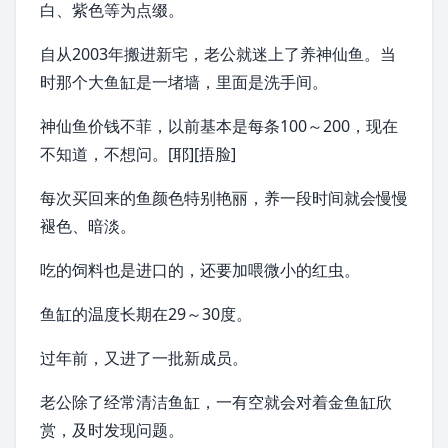
白、紫色等为点缀。
自从2003年搬进新宅，老公就迷上了养
神仙鱼
。当
时那个大鱼缸是一堵墙，里面是洗手间。
神仙鱼价钱不菲，以前基本是每条100～200，现在
不知道，不想问。[耶][捂脸]
每次买回来的鱼颜色特别艳丽，养一段时间就会慢慢
褪色、暗淡。
吃的饲料也是进口的，还要加喂微小的
红虫
。
鱼缸的温度长期在29～30度。
过年前，又进了一批新成员。
老公除了经常清洁鱼缸，一有空就会对着金鱼缸欣
赏，及时发现问题。