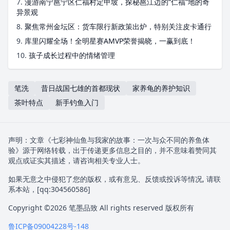
7.
漫游南宁邕宁区仁福村定甲坡，探秘邕江边的“仁福”地的奇
异景观
8.
聚焦常州金坛区：货车限行新政策出炉，特别关注皮卡通行
9.
库里闪耀全场！全明星赛AMVP荣誉揭晓，一赢到底！
10.
孩子成长过程中的情绪管理
笔洗
昔日战国七雄的首都现状
家养龟的养护知识
茶叶特点
新手钓鱼入门
声明：文章《七彩神仙鱼与我家的故事：一次与众不同的养鱼体
验》源于网络转载，出于传递更多信息之目的，并不意味着赞同其
观点或证实其描述，请咨询相关专业人士。
如果无意之中侵犯了您的版权，或有意见、反馈或投诉等情况, 请联
系本站，[qq:
304560586
]
Copyright ©2026
笔墨品致
All rights reserved 版权所有
鲁ICP备09004228号-148