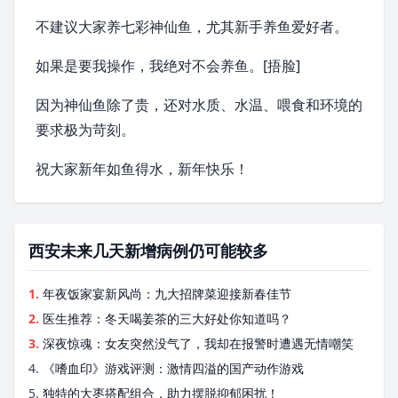
不建议大家养七彩神仙鱼，尤其新手
养鱼
爱好者。
如果是要我操作，我绝对不会养鱼。[捂脸]
因为神仙鱼除了贵，还对水质、水温、喂食和环境的
要求极为苛刻。
祝大家新年如鱼得水，新年快乐！
西安未来几天新增病例仍可能较多
1.
年夜饭家宴新风尚：九大招牌菜迎接新春佳节
2.
医生推荐：冬天喝姜茶的三大好处你知道吗？
3.
深夜惊魂：女友突然没气了，我却在报警时遭遇无情嘲笑
4.
《嗜血印》游戏评测：激情四溢的国产动作游戏
5.
独特的大枣搭配组合，助力摆脱抑郁困扰！