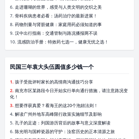
6.
走进珊瑚的世界，感受与人类文明的交织之美
7.
骨科疾病患者必看：汤药治疗的最新进展！
8.
药物剂量与肾脏健康：家庭用药必须知道的事
9.
汉中出行指南：交通管制与路况播报两不误
10.
流感防治手册：特效药七选一，健康无忧之选！
民国三年袁大头伍圆值多少钱一个
1.
孩子受批评时家长的高情商沟通技巧分享
2.
南充市区某路段今日开始实行单向通行措施，请注意路况变
化！
3.
想要俘获真爱？看海王的这20个泡妞法则！
4.
解读广州外地车高峰限行政策实施细节及影响
5.
孔子的足迹：列国游历背后的故事与意义深度解读
6.
陈光明与国粹瓷器的守护：汝窑历史的正本清源之旅