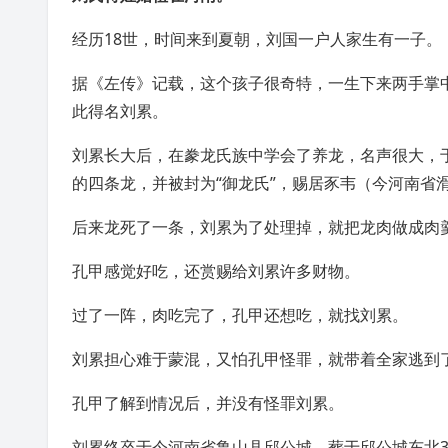
经历18世，时间来到
夏朝
，刘国一户人家生有一子。
据《左传》记载，这个孩子很奇特，一生下来两手掌
此得名刘累。
刘累长大后，在豢龙氏族中学会了养龙，名声很大，
的四条龙，并被封为“
御龙氏
”，赐居
豕韦
（今
河南省
后来龙死了一条，刘累为了处理掉，就把龙肉做成肉
孔甲感觉好吃，还赏赐给刘累许多财物。
过了一阵，肉吃完了，孔甲还想吃，就找刘累。
刘累担心难于蒙混，又怕孔甲怪罪，就带着全家逃到
孔甲了解到情况后，并没有怪罪刘累。
刘累终卒于今河南省鲁山县邱公城，葬于邱公城东北3