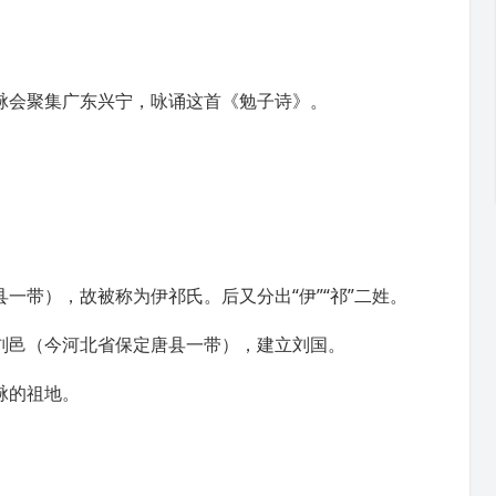
脉会聚集广东兴宁，咏诵这首《勉子诗》。
一带），故被称为伊祁氏。后又分出“伊”“祁”二姓。
刘邑（今
河北省保定
唐县一带），建立
刘国
。
脉的祖地。