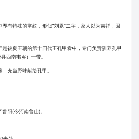
中即有特殊的掌纹，形似“
刘累
”二字，家人以为吉祥，因
于是被
夏王朝
的第十四代王
孔甲
看中，专门负责驯养孔甲
滑县
西南韦乡）一带。
羹，充当野味献给孔甲。
了
鲁阳
(今河南鲁山)。
0米处。