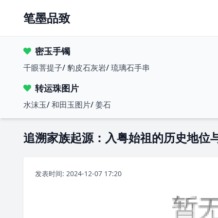
笔墨品致
密玉手镯
千眼菩提子
/
豹皮石灰岩
/
琉璃石手串
转运珠图片
水沫玉
/
和田玉图片
/
姜石
追溯家族起源：入粤始祖的历史地位
发表时间: 2024-12-07 17:20