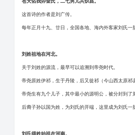
苍天佑我卯金氏，二七男儿共炽昌。
这首诗的作者是刘广传。
每年正月十九、廿日，全国各地、海内外客家刘氏一
刘姓祖地在
河北
。
关于刘姓的源流，最早可以追溯到帝尧时代。
帝尧原姓伊祁，生于丹陵，后又徙祁（今山西太原祁县
帝尧生有九个儿子，其中最小的源明公，被分封到了
后裔子孙以国为姓，为刘氏的开端，这里成为刘氏一
刘氏得姓始祖在
河南
。