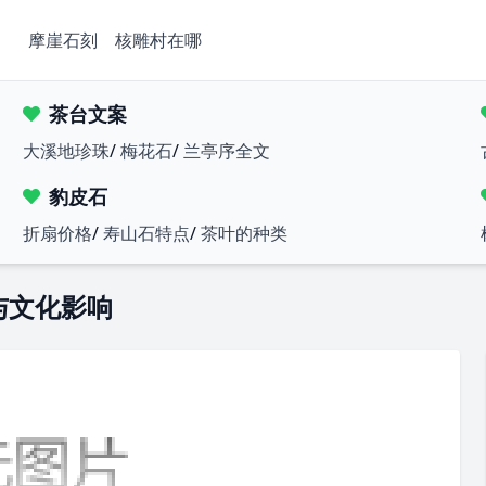
摩崖石刻
核雕村在哪
茶台文案
大溪地珍珠
/
梅花石
/
兰亭序全文
豹皮石
折扇价格
/
寿山石特点
/
茶叶的种类
与文化影响