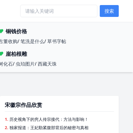
搜索
铜钱价格
古董收购
/
笔洗是什么
/
草书字帖
崖柏根雕
树化石
/
虫珀图片
/
西藏天珠
宋徽宗作品欣赏
1.
历史视角下的穷人传宗接代：方法与影响！
2.
独家报道：王妃勒紧腹部背后的秘密与真相