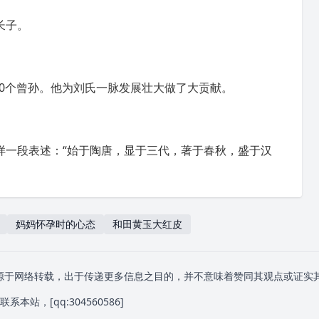
长子。
60个曾孙。他为刘氏一脉发展壮大做了大贡献。
样一段表述：“始于陶唐，显于三代，著于
春秋
，盛于汉
妈妈怀孕时的心态
和田黄玉大红皮
源于网络转载，出于传递更多信息之目的，并不意味着赞同其观点或证实
系本站，[qq:
304560586
]