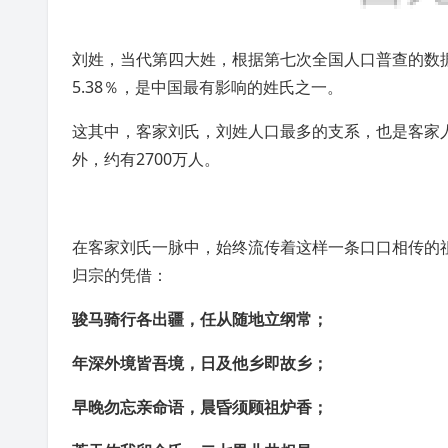
刘姓
，当代第四大姓，根据
第七次全国人口普查
的数据
5.38％，是
中国
最有影响的姓氏之一。
这其中，客家刘氏，刘姓人口最多的支系，也是客家
外，约有2700万人。
在客家刘氏一脉中，始终流传着这样一条口口相传的
归宗的凭借：
骏马骑行各出疆，任从随地立纲常；
年深外境皆吾境，日及他乡即故乡；
早晚勿忘亲命语，晨昏须顾祖炉香；