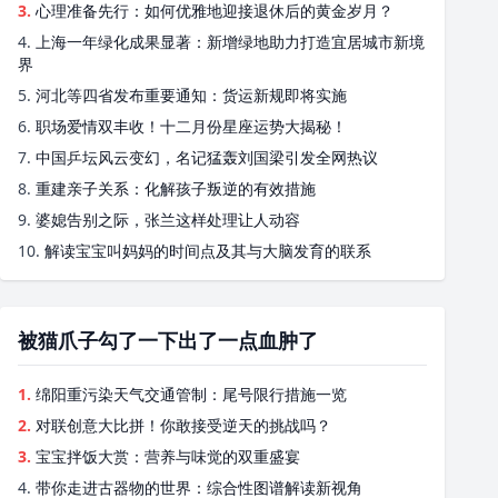
3.
心理准备先行：如何优雅地迎接退休后的黄金岁月？
4.
上海一年绿化成果显著：新增绿地助力打造宜居城市新境
界
5.
河北等四省发布重要通知：货运新规即将实施
6.
职场爱情双丰收！十二月份星座运势大揭秘！
7.
中国乒坛风云变幻，名记猛轰刘国梁引发全网热议
8.
重建亲子关系：化解孩子叛逆的有效措施
9.
婆媳告别之际，张兰这样处理让人动容
10.
解读宝宝叫妈妈的时间点及其与大脑发育的联系
被猫爪子勾了一下出了一点血肿了
1.
绵阳重污染天气交通管制：尾号限行措施一览
2.
对联创意大比拼！你敢接受逆天的挑战吗？
3.
宝宝拌饭大赏：营养与味觉的双重盛宴
4.
带你走进古器物的世界：综合性图谱解读新视角