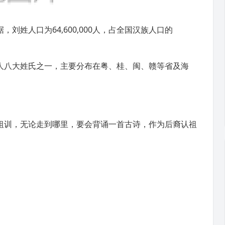
，刘姓人口为64,600,000人，占全国
汉族
人口的
人八大姓氏之一，主要分布在粤、桂、闽、赣等省及海
祖训，无论走到哪里，要会背诵一首古诗，作为后裔认祖