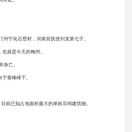
建汀州宁化石壁村，河南宣抚使
刘龙
第七子。
，也就是今天的
梅州
。
幸身亡。
兴宁
黄峰嶂下。
，目前已知占地面积最大的
单姓
宗祠建筑物。