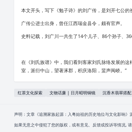
本文开头，写下《勉子诗》的刘广传，是刘开七公的
广传公
进士出身，曾任江西瑞金县令，颇有官声。
史料记载，刘广川一共生了14个儿子、86个孙子、3
在《刘氏族谱》中，我们看到客家刘氏脉络发展的这
室，派衍中山，望著
涿郡
，积庆
洛阳
，蜚声闽峤。”
红茶文化探索
文物话廉 | 日月昭明铜镜
沉香木翡翠搭配
声明：文章《追溯家族起源：入粤始祖的历史地位与文化影响》
如果无意之中侵犯了您的版权，或有意见、反馈或投诉等情况, 请联