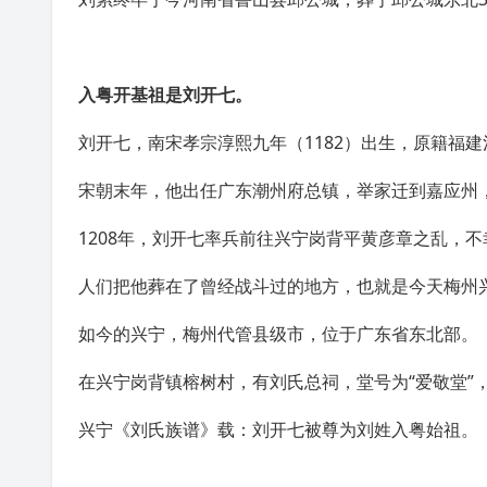
入粤开基祖是刘开七。
刘开七，
南宋
孝宗
淳熙九年（1182）出生，原籍福
宋朝
末年，他出任广东潮州府总镇，举家迁到
嘉应州
1208年，刘开七率兵前往兴宁岗背平黄彦章之乱，不
人们把他葬在了曾经战斗过的地方，也就是今天
梅州
如今的
兴宁
，梅州代管
县级市
，位于
广东省
东北部。
在兴宁
岗背镇
榕树村，有
刘氏总祠
，堂号为“
爱敬堂
”
兴宁《刘氏族谱》载：刘开七被尊为刘姓入粤始祖。