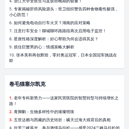
4.
浙江大学女医生与皮肤癌晚期的较量！
5.
专家揭秘肝癌风险源头：世卫组织警告四种食物毒性极强，
小心防范！
6.
如何避免电动自行车火灾？湖南的应对策略
7.
注意行车安全！聊城聊环路路段再次启用电子监控！
8.
星座性格深度解析：好心帮助为何会适得其反？
9.
抓住巨蟹男的心：情感策略大解析
10.
张本美和再创辉煌，零封奥运冠军，日本全国冠军挑战在
即
卷毛猫塞尔凯克
1.
老年专科新势力——这家民营医院的智慧转型与持续增长之
路！
2.
青脚鹬：生物多样性中的璀璨明珠
3.
五世达赖与西藏的历史转折：瞒天过海大戏背后的真相
4.
欣赏三峡风光，参与激情马拉松——感受2024三峡马拉松的