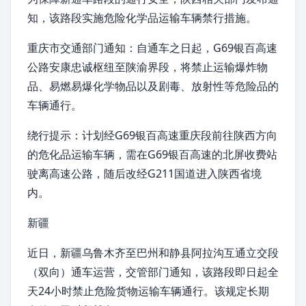
知，该路段实施危险化学品运输车辆禁行措施。
重庆市交通部门通知：自通车之日起，G69银百高速
公路安康忠诚枢纽至陕渝界段，将禁止运输爆炸物
品、易燃易爆
化学
物品以及剧毒、
放射性
等危险品的
车辆通行。
绕行提示：计划经G69
银百高速
重庆段前往陕西方向
的危化品运输车辆，需在G69银百高速的北屏收费站
驶离高速公路，随后改经G211国道进入陕西省境
内。
新疆
近日，
新疆乌鲁木齐
至巴州
和静县
阿拉沟互通立交段
（双向）通车运营，交管部门通知，该路段即日起全
天24小时禁止危险货物运输车辆通行。该规定长期