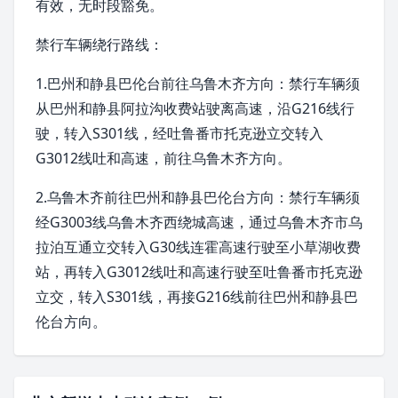
有效，无时段豁免。
禁行车辆绕行路线：
1.巴州和静县巴伦台前往乌鲁木齐方向：禁行车辆须
从巴州和静县阿拉沟收费站驶离高速，沿
G216
线行
驶，转入S301线，经
吐鲁番市
托克逊立交转入
G3012线
吐和高速
，前往乌鲁木齐方向。
2.乌鲁木齐前往巴州和静县巴伦台方向：禁行车辆须
经G3003线乌鲁木齐西绕城高速，通过乌鲁木齐市乌
拉泊互通立交转入G30线
连霍高速
行驶至小草湖收费
站，再转入G3012线吐和高速行驶至吐鲁番市托克逊
立交，转入S301线，再接G216线前往巴州和静县巴
伦台方向。