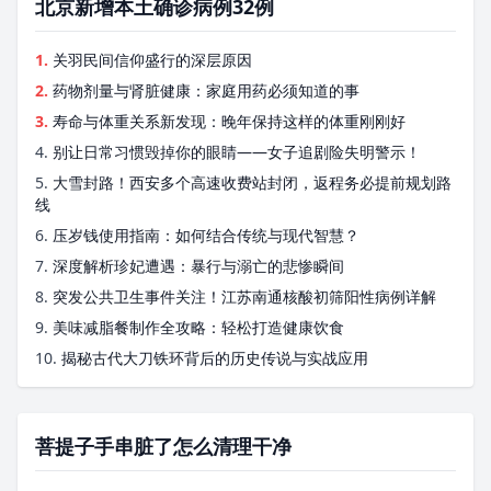
北京新增本土确诊病例32例
1.
关羽民间信仰盛行的深层原因
2.
药物剂量与肾脏健康：家庭用药必须知道的事
3.
寿命与体重关系新发现：晚年保持这样的体重刚刚好
4.
别让日常习惯毁掉你的眼睛——女子追剧险失明警示！
5.
大雪封路！西安多个高速收费站封闭，返程务必提前规划路
线
6.
压岁钱使用指南：如何结合传统与现代智慧？
7.
深度解析珍妃遭遇：暴行与溺亡的悲惨瞬间
8.
突发公共卫生事件关注！江苏南通核酸初筛阳性病例详解
9.
美味减脂餐制作全攻略：轻松打造健康饮食
10.
揭秘古代大刀铁环背后的历史传说与实战应用
菩提子手串脏了怎么清理干净