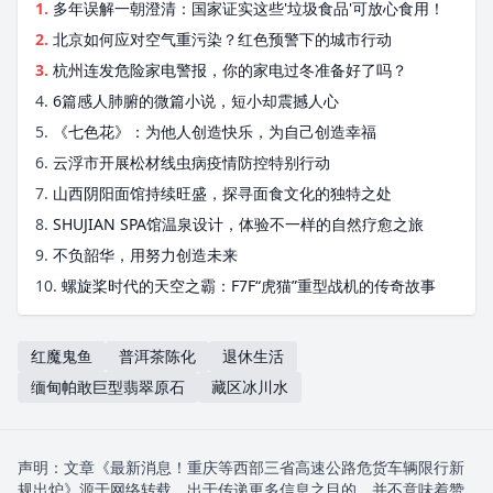
1.
多年误解一朝澄清：国家证实这些'垃圾食品'可放心食用！
2.
北京如何应对空气重污染？红色预警下的城市行动
3.
杭州连发危险家电警报，你的家电过冬准备好了吗？
4.
6篇感人肺腑的微篇小说，短小却震撼人心
5.
《七色花》：为他人创造快乐，为自己创造幸福
6.
云浮市开展松材线虫病疫情防控特别行动
7.
山西阴阳面馆持续旺盛，探寻面食文化的独特之处
8.
SHUJIAN SPA馆温泉设计，体验不一样的自然疗愈之旅
9.
不负韶华，用努力创造未来
10.
螺旋桨时代的天空之霸：F7F“虎猫”重型战机的传奇故事
红魔鬼鱼
普洱茶陈化
退休生活
缅甸帕敢巨型翡翠原石
藏区冰川水
声明：文章《最新消息！重庆等西部三省高速公路危货车辆限行新
规出炉》源于网络转载，出于传递更多信息之目的，并不意味着赞