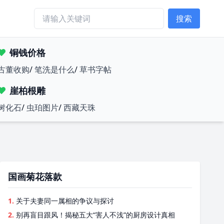
搜索
铜钱价格
古董收购
/
笔洗是什么
/
草书字帖
崖柏根雕
树化石
/
虫珀图片
/
西藏天珠
国画菊花落款
1.
关于夫妻同一属相的争议与探讨
2.
别再盲目跟风！揭秘五大“害人不浅”的厨房设计真相