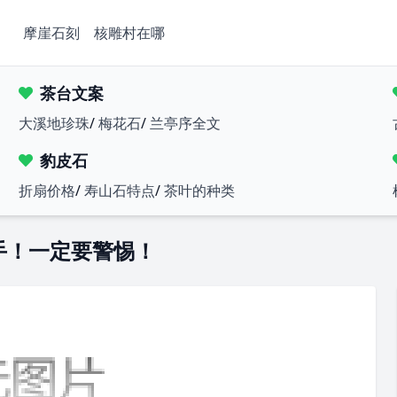
摩崖石刻
核雕村在哪
茶台文案
大溪地珍珠
/
梅花石
/
兰亭序全文
豹皮石
折扇价格
/
寿山石特点
/
茶叶的种类
手！一定要警惕！