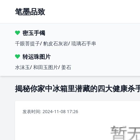
笔墨品致
密玉手镯
千眼菩提子
/
豹皮石灰岩
/
琉璃石手串
转运珠图片
水沫玉
/
和田玉图片
/
姜石
揭秘你家中冰箱里潜藏的四大健康杀
发表时间: 2024-11-08 17:26