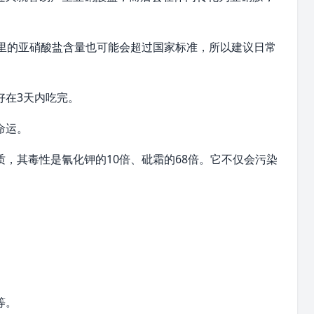
内里的亚硝酸盐含量也可能会超过国家标准，所以建议日常
好在3天内吃完。
命运。
，其毒性是氰化钾的10倍、砒霜的68倍。它不仅会污染
。
等。