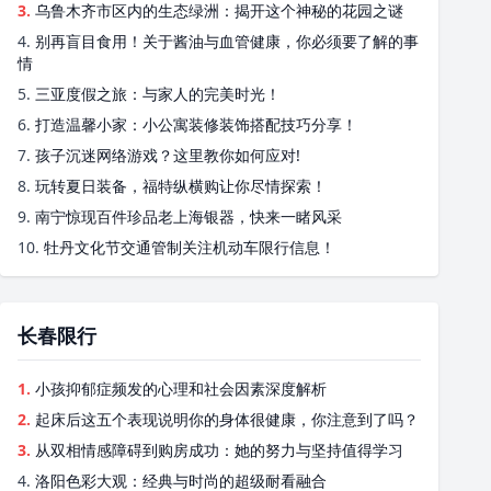
3.
乌鲁木齐市区内的生态绿洲：揭开这个神秘的花园之谜
4.
别再盲目食用！关于酱油与血管健康，你必须要了解的事
情
5.
三亚度假之旅：与家人的完美时光！
6.
打造温馨小家：小公寓装修装饰搭配技巧分享！
7.
孩子沉迷网络游戏？这里教你如何应对!
8.
玩转夏日装备，福特纵横购让你尽情探索！
9.
南宁惊现百件珍品老上海银器，快来一睹风采
10.
牡丹文化节交通管制关注机动车限行信息！
长春限行
1.
小孩抑郁症频发的心理和社会因素深度解析
2.
起床后这五个表现说明你的身体很健康，你注意到了吗？
3.
从双相情感障碍到购房成功：她的努力与坚持值得学习
4.
洛阳色彩大观：经典与时尚的超级耐看融合