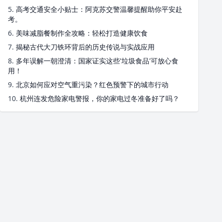
5.
高考交通安全小贴士：阿克苏交警温馨提醒助你平安赴
考。
6.
美味减脂餐制作全攻略：轻松打造健康饮食
7.
揭秘古代大刀铁环背后的历史传说与实战应用
8.
多年误解一朝澄清：国家证实这些'垃圾食品'可放心食
用！
9.
北京如何应对空气重污染？红色预警下的城市行动
10.
杭州连发危险家电警报，你的家电过冬准备好了吗？