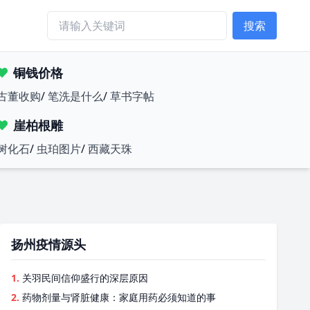
搜索
铜钱价格
古董收购
/
笔洗是什么
/
草书字帖
崖柏根雕
树化石
/
虫珀图片
/
西藏天珠
扬州疫情源头
1.
关羽民间信仰盛行的深层原因
2.
药物剂量与肾脏健康：家庭用药必须知道的事