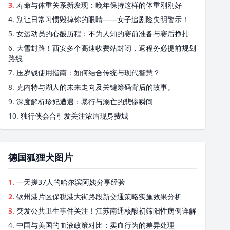
3.
寿命与体重关系新发现：晚年保持这样的体重刚刚好
4.
别让日常习惯毁掉你的眼睛——女子追剧险失明警示！
5.
女运动员的心酸历程：不为人知的赛前准备与赛后挣扎
6.
大雪封路！西安多个高速收费站封闭，返程务必提前规划
路线
7.
压岁钱使用指南：如何结合传统与现代智慧？
8.
克内特与湖人的未来走向及关键筹码背后的故事。
9.
深度解析珍妃遭遇：暴行与溺亡的悲惨瞬间
10.
独行侠会合引发关注浓眉现身费城
德国狐狸犬图片
1.
一天搓37人的哈尔滨阿姨分享经验
2.
钦州港片区保税港大街路段新交通策略实施效果分析
3.
突发公共卫生事件关注！江苏南通核酸初筛阳性病例详解
4.
中国与美国的血液政策对比：卖血行为的差异处理