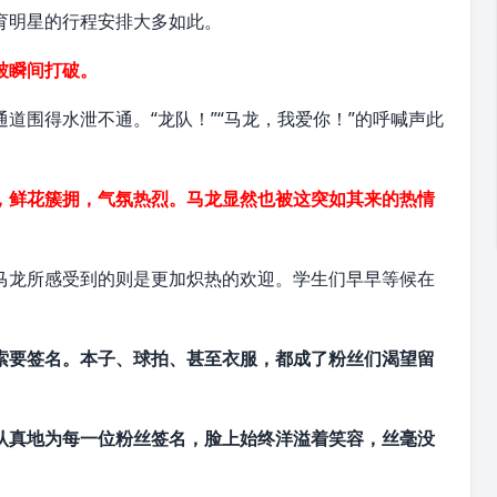
育明星的行程安排大多如此。
被瞬间打破。
道围得水泄不通。“龙队！”“马龙，我爱你！”的呼喊声此
，鲜花簇拥，气氛热烈。马龙显然也被这突如其来的热情
马龙所感受到的则是更加炽热的欢迎。学生们早早等候在
索要签名。本子、球拍、甚至衣服，都成了粉丝们渴望留
认真地为每一位粉丝签名，脸上始终洋溢着笑容，丝毫没