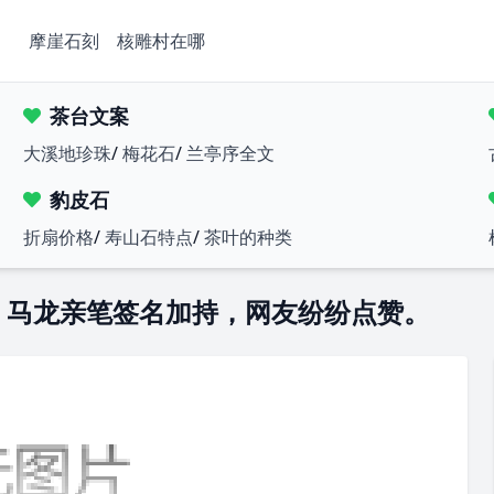
摩崖石刻
核雕村在哪
茶台文案
大溪地珍珠
/
梅花石
/
兰亭序全文
豹皮石
折扇价格
/
寿山石特点
/
茶叶的种类
，马龙亲笔签名加持，网友纷纷点赞。