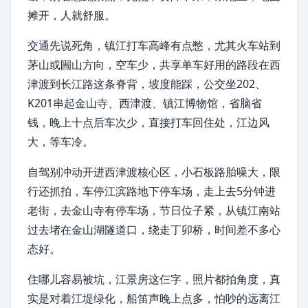
摊开，人就舒服。
交通先说死角，镇江打车高峰有点憋，尤其火车站到
茅山
或
圌山
方向，空车少，共享单车好用的路段在
西
津渡
到长江路这条脊背，坡度能踩，公交坐202、
K201串起
金山寺
、西津渡、
镇江博物馆
，省脑省
钱，晚上十点后车次少，直接打车回住处，江边风
大，等车冷。
自驾别冲动开进西津渡核心区，小石板路胎噪大，限
行还抓拍，车停江滨路地下停车场，走上去5分钟进
老街，去金山寺有停车场，节日位子紧，从
镇江南站
过去堵在金山湖隧道口，绕走
丁卯桥
，时间差不多心
态好。
住哪儿容易被坑，江景房这仨字，照片都拍角度，真
实是对着江堤绿化，船笛声晚上点多，怕吵的远离江