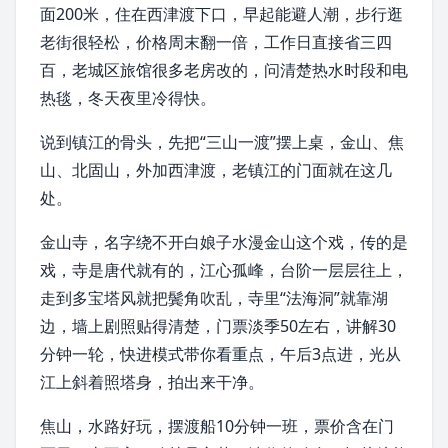
面200米，住在西津渡下口，早起能避人潮，步行逛
老街很轻松，价格周末翻一倍，工作日直接省三四
百，老城区旅馆很多老房改的，问清楚热水时段和电
热毯，冬天夜里冷得快。
说到镇江的骨头，先把“三山一渡”摆上桌，
金山
、
焦
山
、
北固山
，外加西津渡，老镇江的门面就在这几
处。
金山寺，名字绕不开
白娘子
水漫金山这个戏，传的是
戏，寺是
唐代
就有的，江心孤峰，台阶一层层往上，
走到多宝塔风就把鬓角吹乱，寺里“
法海洞
”就靠湖
边，墙上剧照贴得清楚，门票淡季50左右，讲解30
分钟一轮，快进模式带你看重点，午后3点进，光从
江上斜着照塔身，拍出来干净。
焦山，水路好玩，摆渡船10分钟一班，票价含在门