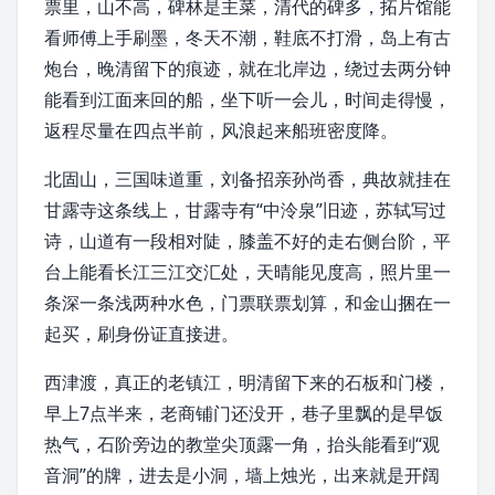
票里，山不高，
碑林
是主菜，
清代
的碑多，拓片馆能
看师傅上手刷墨，冬天不潮，鞋底不打滑，岛上有古
炮台，
晚清
留下的痕迹，就在北岸边，绕过去两分钟
能看到江面来回的船，坐下听一会儿，时间走得慢，
返程尽量在四点半前，风浪起来船班密度降。
北固山，三国味道重，
刘备
招亲
孙尚香
，典故就挂在
甘露寺
这条线上，甘露寺有“
中泠泉
”旧迹，
苏轼
写过
诗，山道有一段相对陡，膝盖不好的走右侧台阶，平
台上能看长江三江交汇处，天晴能见度高，照片里一
条深一条浅两种水色，门票联票划算，和金山捆在一
起买，刷身份证直接进。
西津渡，真正的老镇江，明清留下来的石板和门楼，
早上7点半来，老商铺门还没开，巷子里飘的是早饭
热气，石阶旁边的教堂尖顶露一角，抬头能看到“观
音洞”的牌，进去是小洞，墙上烛光，出来就是开阔