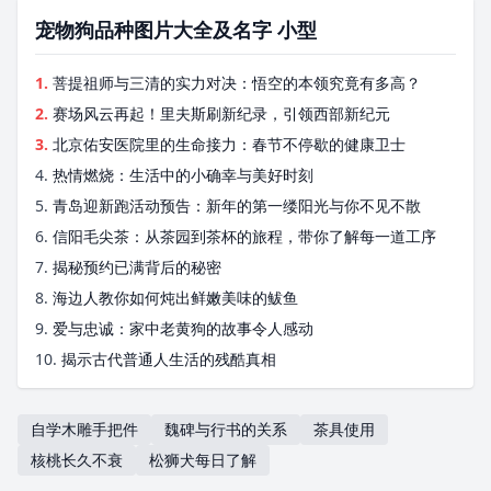
宠物狗品种图片大全及名字 小型
1.
菩提祖师与三清的实力对决：悟空的本领究竟有多高？
2.
赛场风云再起！里夫斯刷新纪录，引领西部新纪元
3.
北京佑安医院里的生命接力：春节不停歇的健康卫士
4.
热情燃烧：生活中的小确幸与美好时刻
5.
青岛迎新跑活动预告：新年的第一缕阳光与你不见不散
6.
信阳毛尖茶：从茶园到茶杯的旅程，带你了解每一道工序
7.
揭秘预约已满背后的秘密
8.
海边人教你如何炖出鲜嫩美味的鲅鱼
9.
爱与忠诚：家中老黄狗的故事令人感动
10.
揭示古代普通人生活的残酷真相
自学木雕手把件
魏碑与行书的关系
茶具使用
核桃长久不衰
松狮犬每日了解