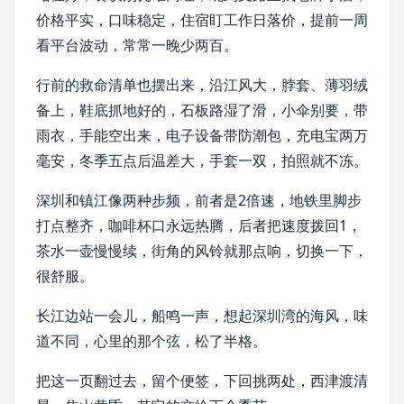
价格平实，口味稳定，住宿盯工作日落价，提前一周
看平台波动，常常一晚少两百。
行前的救命清单也摆出来，沿江风大，脖套、薄羽绒
备上，鞋底抓地好的，石板路湿了滑，小伞别要，带
雨衣，手能空出来，电子设备带防潮包，充电宝两万
毫安，冬季五点后温差大，手套一双，拍照就不冻。
深圳和镇江像两种步频，前者是2倍速，地铁里脚步
打点整齐，咖啡杯口永远热腾，后者把速度拨回1，
茶水一壶慢慢续，街角的风铃就那点响，切换一下，
很舒服。
长江
边站一会儿，船鸣一声，想起
深圳湾
的海风，味
道不同，心里的那个弦，松了半格。
把这一页翻过去，留个便签，下回挑两处，西津渡清