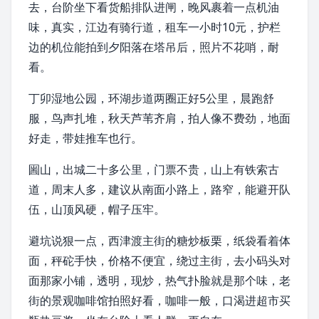
去，台阶坐下看
货船
排队进闸，晚风裹着一点机油
味，真实，江边有骑行道，租车一小时10元，护栏
边的机位能拍到夕阳落在塔吊后，照片不花哨，耐
看。
丁卯湿地公园，环湖步道两圈正好5公里，晨跑舒
服，鸟声扎堆，秋天芦苇齐肩，拍人像不费劲，地面
好走，带娃推车也行。
圌山，出城二十多公里，门票不贵，山上有铁索古
道，周末人多，建议从南面小路上，路窄，能避开队
伍，山顶风硬，帽子压牢。
避坑说狠一点，西津渡主街的糖炒板栗，纸袋看着体
面，秤砣手快，价格不便宜，绕过主街，去小码头对
面那家小铺，透明，现炒，热气扑脸就是那个味，老
街的景观咖啡馆拍照好看，咖啡一般，口渴进超市买