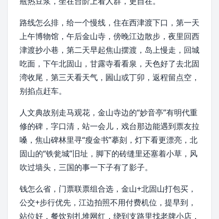
瓶热豆浆，坐在台阶上看人群，更自在。
路线怎么排，给一个慢线，住在西津渡下口，第一天
上午博物馆，午后金山寺，傍晚江边散步，夜里回西
津渡抄小巷，第二天早起焦山摆渡，岛上慢走，回城
吃面，下午北固山，甘露寺看看泉，天色好了去北固
湾收尾，第三天看天气，圌山或丁卯，返程留点空，
别掐点赶车。
人文典故别走马观花，金山寺边的“妙音亭”有明代重
修的碑，字口清，站一会儿，戏台那边能遇到票友拉
嗓，焦山碑林里寻“
瘦金书
”摹刻，灯下看更漂亮，北
固山的“
铁瓮城
”旧址，脚下的砖缝里还塞着
小草
，风
吹过墙头，三国的事一下子有了影子。
钱怎么省，门票联票组合选，金山+北固山打包买，
公交+步行优先，江边拍照不用付费机位，提早到，
站位好，餐饮别扎堆网红，绕到支路里找老牌小店，