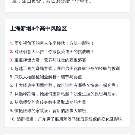
晨，焦山黄昏，其它的交给下个季节。
上海新增4个高中风险区
1.
历史视角下的穷人传宗接代：方法与影响！
2.
对联创意大比拼！你敢接受逆天的挑战吗？
3.
宝宝拌饭大赏：营养与味觉的双重盛宴
4.
超越工资的赚钱方式：呼市男子跑多家业务的经验与教训
5.
武汉人核酸检测全解析：细节与要点
6.
十大经典中国面推荐，你吃过的有哪些？快来一探究竟！
7.
从巅峰跌落，她如何重新站起？职业生涯的反思与启示。
8.
从我师父的言传身教中汲取成功的力量
9.
惊艳眼球的家装设计背后的故事大解密。
10.
追踪报道：广东男子服用苯溴马隆后尿酸值的变化及影响