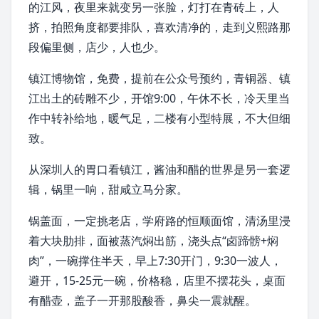
的江风，夜里来就变另一张脸，灯打在青砖上，人
挤，拍照角度都要排队，喜欢清净的，走到义熙路那
段偏里侧，店少，人也少。
镇江博物馆，免费，提前在公众号预约，
青铜器
、镇
江出土的
砖雕
不少，开馆9:00，午休不长，冷天里当
作中转补给地，暖气足，二楼有小型特展，不大但细
致。
从深圳人的胃口看镇江，
酱油
和醋的世界是另一套逻
辑，锅里一响，甜咸立马分家。
锅盖面
，一定挑老店，学府路的恒顺面馆，
清汤
里浸
着大块肋排，面被蒸汽焖出筋，浇头点“卤蹄髈+
焖
肉
”，一碗撑住半天，早上7:30开门，9:30一波人，
避开，15-25元一碗，价格稳，店里不摆花头，桌面
有醋壶，盖子一开那股酸香，鼻尖一震就醒。