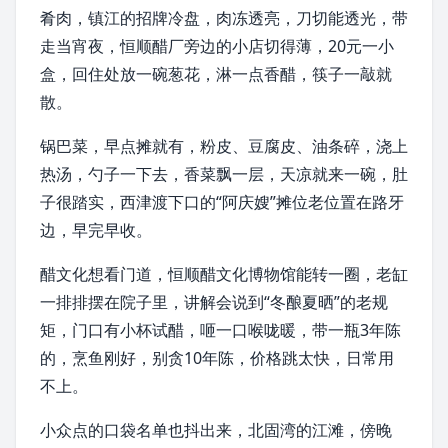
肴肉
，镇江的招牌冷盘，
肉冻
透亮，刀切能透光，带
走当宵夜，恒顺醋厂旁边的小店切得薄，20元一小
盒，回住处放一碗葱花，淋一点
香醋
，筷子一敲就
散。
锅巴菜
，早点摊就有，粉皮、
豆腐皮
、油条碎，浇上
热汤，勺子一下去，香菜飘一层，天凉就来一碗，肚
子很踏实，西津渡下口的“
阿庆嫂
”摊位老位置在
路牙
边，早完早收。
醋文化想看门道，
恒顺醋文化博物馆
能转一圈，老缸
一排排摆在院子里，讲解会说到“冬酿夏晒”的老规
矩，门口有小杯试醋，咂一口
喉咙
暖，带一瓶3年陈
的，烹鱼刚好，别贪10年陈，价格跳太快，日常用
不上。
小众点的口袋名单也抖出来，北固湾的江滩，傍晚