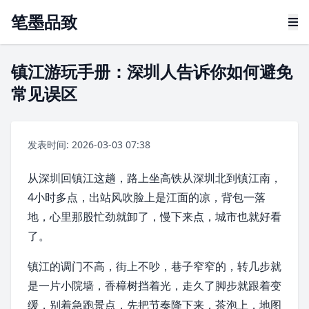
笔墨品致
镇江游玩手册：深圳人告诉你如何避免
常见误区
发表时间: 2026-03-03 07:38
从
深圳
回
镇江
这趟，路上坐高铁从深圳北到镇江南，
4小时多点，出站风吹脸上是江面的凉，背包一落
地，心里那股忙劲就卸了，慢下来点，城市也就好看
了。
镇江的调门不高，街上不吵，巷子窄窄的，转几步就
是一片小院墙，
香樟树
挡着光，走久了脚步就跟着变
缓，别着急跑景点，先把节奏降下来，茶泡上，地图