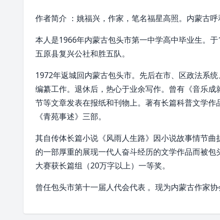
作者简介 ：姚福兴，作家，笔名福星高照。内蒙古呼
本人是1966年内蒙古
包头市第一中学
高中毕业生。于1
五原县
复兴公社和胜五队。
1972年返城回内蒙古
包头市
。先后在市、区
政法系统
编纂工作。退休后，热心于业余写作。曾有《音乐成
节等文章发表在报纸和刊物上。著有长篇科普文学作
《青苑事述》三部。
其自传体长篇小说《风雨人生路》因小说故事情节曲
的一部厚重的展现一代人奋斗经历的文学作品而被包
大赛获长篇组（20万字以上）
一等奖
。
曾任
包头市
第十一届人代会代表 。现为
内蒙古作家协