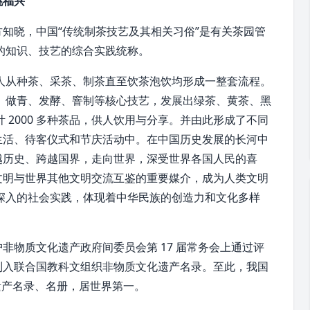
姚福兴
方知晓，中国“传统制茶技艺及其相关习俗”是有关茶园管
的知识、技艺的综合实践统称。
人从种茶、采茶、制茶直至饮茶泡饮均形成一整套流程。
、做青、发酵、窨制等核心技艺，发展出绿茶、
黄茶
、
黑
计 2000 多种茶品，供人饮用与分享。并由此形成了不同
生活、待客仪式和节庆活动中。在中国历史发展的长河中
穿越历史、跨越国界，走向世界，深受世界各国人民的喜
文明与世界其他文明交流互鉴的重要媒介，成为人类文明
深入的社会实践，体现着中华民族的创造力和
文化多样
非物质文化遗产政府间委员会第 17 届常务会上通过评
列入联合国教科文组织非物质文化遗产名录。至此，我国
遗产名录、名册，居世界第一。