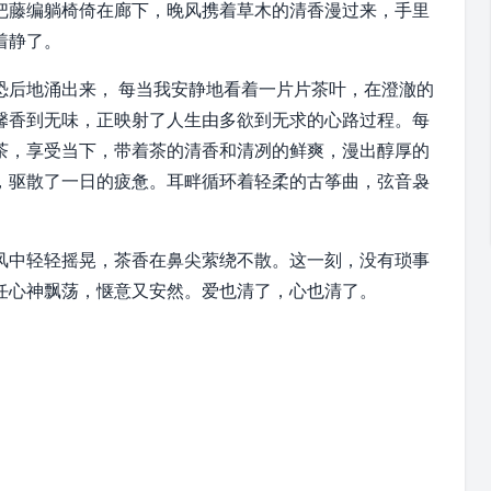
把藤编躺椅倚在廊下，晚风携着草木的清香漫过来，手里
着静了。
恐后地涌出来， 每当我安静地看着一片片茶叶，在澄澈的
馨香到无味，正映射了人生由多欲到无求的心路过程。每
茶，享受当下，带着茶的清香和清冽的鲜爽，漫出醇厚的
，驱散了一日的疲惫。耳畔循环着轻柔的古筝曲，弦音袅
风中轻轻摇晃，茶香在鼻尖萦绕不散。这一刻，没有琐事
任心神飘荡，惬意又安然。爱也清了，心也清了。