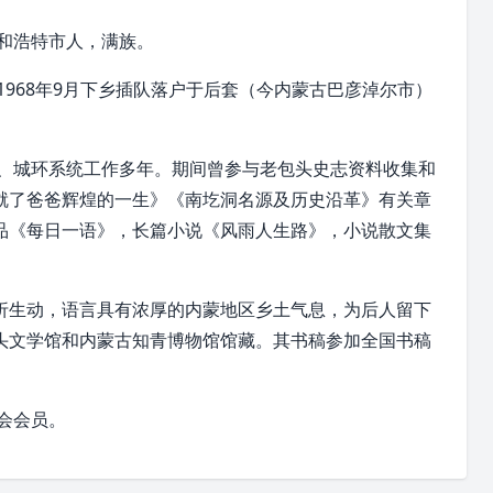
和浩特市人，
满族
。
968年9月下乡插队落户于
后套
（今
内蒙古巴彦淖尔市
）
、城环系统工作多年。期间曾参与老
包头
史志资料收集和
就了爸爸辉煌的一生》《南圪洞名源及历史沿革》有关章
品《每日一语》，长篇小说《风雨人生路》，小说散文集
折生动，语言具有浓厚的
内蒙
地区乡土气息，为后人留下
头文学馆和内蒙古知青博物馆馆藏。其书稿参加全国书稿
会
会员。