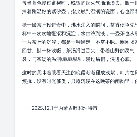
每当暮色漫过窗棂时，晚饭的烟火气渐渐淡去。搬一
捧着刚温好的
紫砂壶
，指尖触到温润的瓷面，心也跟
捻一撮茶叶投进壶中，沸水注入的瞬间，茶香便争先
杯中一次次地翻滚和沉淀，水由浓到淡，一壶茶也从
一片茶叶的沉浮，都是一种缘定，不空不昧。幽闲喝
回甘。斟一杯浅啜，茶汤滑过舌尖，带着山野的灵气
袅，与茶汤的温润缠缠绵绵，漫过眉梢，浸进心底。
这时的我眯着眼看天边的
晚霞
渐渐褪成浅紫，叶片在
烦扰，没有时光催促，只愿沉浸在这晚茶的闲韵里，
……
一一2025.12.1于
内蒙古
呼和浩特市