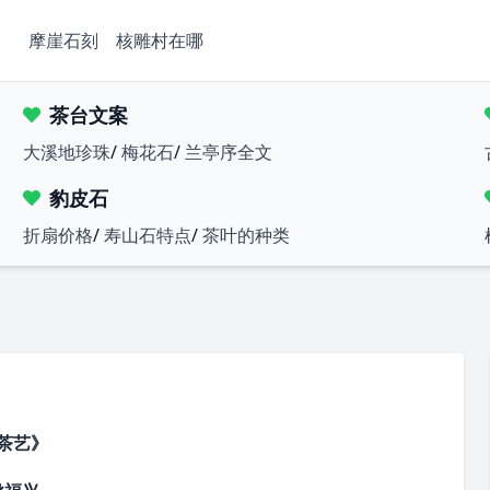
摩崖石刻
核雕村在哪
茶台文案
大溪地珍珠
/
梅花石
/
兰亭序全文
豹皮石
折扇价格
/
寿山石特点
/
茶叶的种类
茶艺》