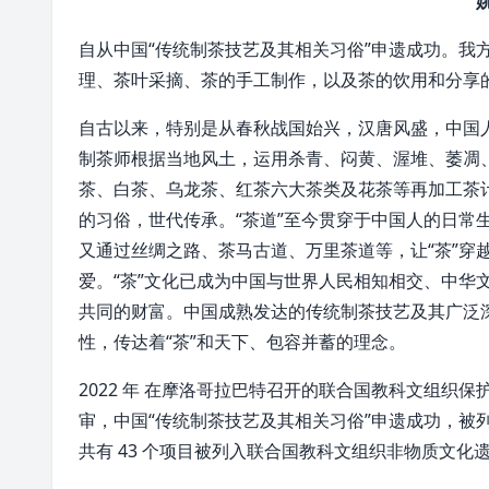
自从
中国
“传统制茶技艺及其相关习俗”申遗成功。我
理、茶叶采摘、茶的手工制作，以及茶的饮用和分享
自古以来，特别是从
春秋战国
始兴，
汉唐
风盛，中国
制茶师根据当地风土，运用杀青、
闷黄
、
渥堆
、萎凋
茶
、
白茶
、
乌龙茶
、红茶六大茶类及
花茶
等
再加工茶
的习俗，世代传承。“茶道”至今贯穿于中国人的日常
又通过丝绸之路、
茶马古道
、万里茶道等，让“茶”
爱。“茶”文化已成为中国与世界人民相知相交、中华
共同的财富。中国成熟发达的传统制茶技艺及其广泛
性
，传达着“茶”和天下、包容并蓄的理念。
2022 年 在
摩洛哥
拉巴特召开的联合国教科文组织保护
审，中国“传统制茶技艺及其相关习俗”申遗成功，被
共有 43 个项目被列入联合国教科文组织非物质文化