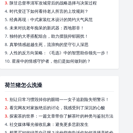
3.
陕甘总督率清军攻城背后的战略选择与决策过程
4.
时代变迁下如何看待老人所言的上坟规则？
5.
经典再现：中式家装红木设计的简约大气风范
6.
未来对抗老年痴呆的新武器：西地那非！
7.
独特的大枣搭配组合，助力摆脱抑郁困扰！
8.
真挚情感超越生死，流浪狗的坚守引人深思
9.
人性的反方向策略：《毛选》中的智慧助你领先一步！
10.
星座中的情感守护者，他们是如何做到的？
荷兰猪怎么洗澡
1.
别让日常习惯毁掉你的眼睛——女子追剧险失明警示！
2.
看完网友对家族绝后的讨论，我感受到了深沉的心酸
3.
探索茶的世界：一篇文章带你了解茶叶的种类与鉴别方法
4.
社交媒体曝光催收乱象：避免更多悲剧发生
5.
想要买好的绿茶自己喝？这份指南告诉你如何选择高性价