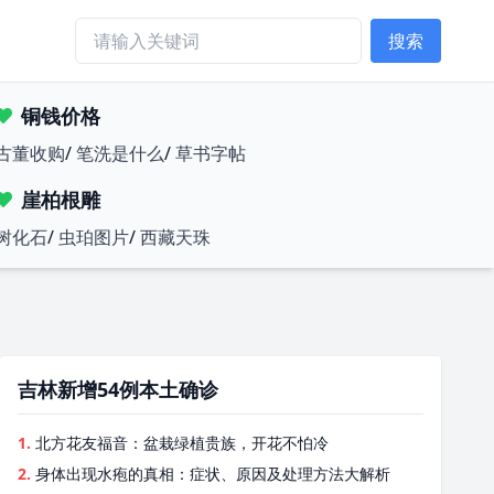
搜索
铜钱价格
古董收购
/
笔洗是什么
/
草书字帖
崖柏根雕
树化石
/
虫珀图片
/
西藏天珠
吉林新增54例本土确诊
1.
北方花友福音：盆栽绿植贵族，开花不怕冷
2.
身体出现水疱的真相：症状、原因及处理方法大解析