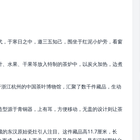
代，于寒日之中，邀三五知己，围坐于红泥小炉旁，看窗
叶、水果、干果等放入特制的茶炉中，以炭火加热，边煮
于浙江杭州的中国茶叶博物馆，汇聚了数千件藏品，生动
造型源于青铜器，上有耳，方便移动，无盖的设计则让茶
的东汉原始瓷灶引人注目。这件藏品高11.7厘米，长