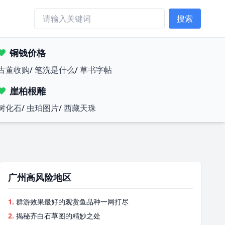
搜索
铜钱价格
古董收购
/
笔洗是什么
/
草书字帖
崖柏根雕
树化石
/
虫珀图片
/
西藏天珠
广州高风险地区
1.
群游效果最好的观赏鱼品种一网打尽
2.
揭秘齐白石草图的精妙之处