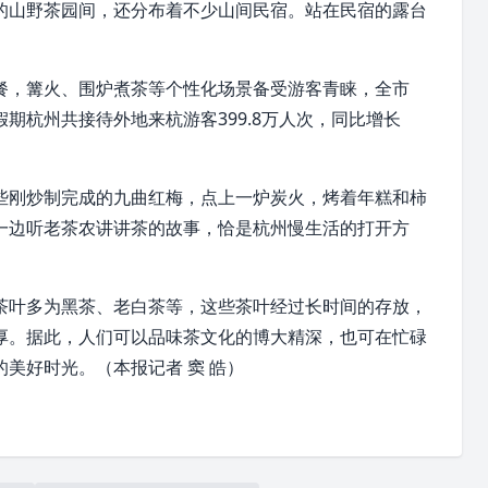
的山野茶园间，还分布着不少山间民宿。站在民宿的露台
餐，篝火、围炉煮茶等个性化场景备受游客青睐，全市
旦假期杭州共接待外地来杭游客399.8万人次，同比增长
些刚炒制完成的九曲红梅，点上一炉炭火，烤着年糕和柿
一边听老茶农讲讲茶的故事，恰是杭州慢生活的打开方
茶叶多为黑茶、老白茶等，这些茶叶经过长时间的存放，
厚。据此，人们可以品味茶文化的博大精深，也可在忙碌
美好时光。（本报记者 窦 皓）