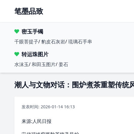
笔墨品致
密玉手镯
千眼菩提子
/
豹皮石灰岩
/
琉璃石手串
转运珠图片
水沫玉
/
和田玉图片
/
姜石
潮人与文物对话：围炉煮茶重塑传统
发表时间: 2026-01-14 16:13
来源:人民日报