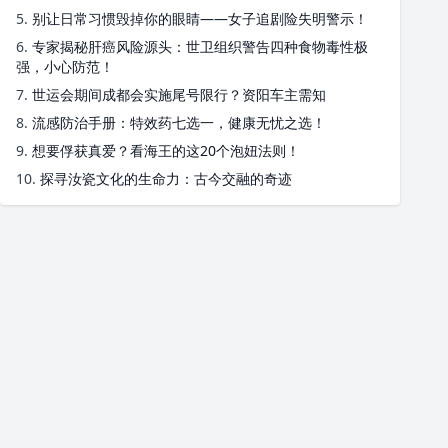
5.
别让日常习惯毁掉你的眼睛——女子追剧险失明警示！
6.
专家揭秘肝癌风险源头：世卫组织警告四种食物毒性极
强，小心防范！
7.
世运会期间成都会实施尾号限行？资阳车主需知
8.
流感防治手册：特效药七选一，健康无忧之选！
9.
想要俘获真爱？看海王的这20个泡妞法则！
10.
探寻汝瓷文化的生命力：古今交融的奇迹