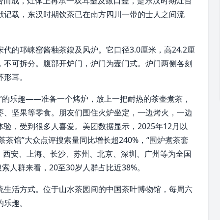
组合而成，灶体上再承一双耳釜及敛口釜，是东汉时期灶台
献记载，东汉时期饮茶已在南方四川一带的士人之间流
。
的邛崃窑酱釉茶鍑及风炉。它口径3.0厘米，高24.2厘
，不可拆分。腹部开炉门，炉门为壸门式。炉门两侧各刻
环形耳。
”的乐趣——准备一个烤炉，放上一把耐热的茶壶煮茶，
枣、坚果等零食。朋友们围住火炉坐定，一边烤火，一边
验，受到很多人喜爱。美团数据显示，2025年12月以
茶茶馆”大众点评搜索量同比增长超240%，“围炉煮茶套
州、西安、上海、长沙、苏州、北京、深圳、广州等为全国
索人群来看，20至30岁人群占比近38%。
统生活方式。位于山水茶园间的中国茶叶博物馆，每周六
的乐趣。