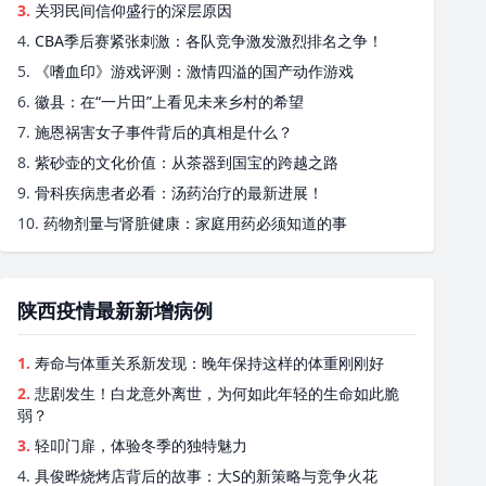
3.
关羽民间信仰盛行的深层原因
4.
CBA季后赛紧张刺激：各队竞争激发激烈排名之争！
5.
《嗜血印》游戏评测：激情四溢的国产动作游戏
6.
徽县：在“一片田”上看见未来乡村的希望
7.
施恩祸害女子事件背后的真相是什么？
8.
紫砂壶的文化价值：从茶器到国宝的跨越之路
9.
骨科疾病患者必看：汤药治疗的最新进展！
10.
药物剂量与肾脏健康：家庭用药必须知道的事
陕西疫情最新新增病例
1.
寿命与体重关系新发现：晚年保持这样的体重刚刚好
2.
悲剧发生！白龙意外离世，为何如此年轻的生命如此脆
弱？
3.
轻叩门扉，体验冬季的独特魅力
4.
具俊晔烧烤店背后的故事：大S的新策略与竞争火花