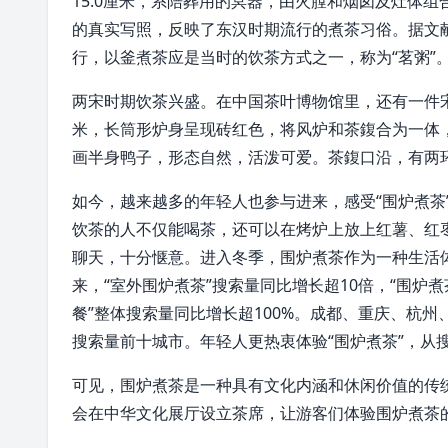
15.0厘米，系陪葬用的冥器，由火膛和烟囱及灶体
的真实写照，反映了东汉时期流行的煮茶习俗。据文
行，以釜煮茶应是当时的饮茶方式之一，称为“茗粥”
两宋时期饮茶兴盛。在中国茶叶博物馆里，还有一件宋代
米，长筒形炉身呈现砖红色，将风炉和茶鍑合为一体
画半身鸭子，形态自然，活泼可爱。茶鍑口沿，有两
如今，越来越多的年轻人也参与进来，感受“围炉煮茶
饮茶的人不仅能喝茶，还可以在烤炉上放上红薯、红
聊天，十分惬意。进入冬季，围炉煮茶作为一种生活体
来，“室外围炉煮茶”搜索量同比增长超10倍，“围炉煮
餐”整体搜索量同比增长超100%。成都、重庆、杭
搜索量前十城市。年轻人更热衷体验“围炉煮茶”，从搜
可见，围炉煮茶是一种具有文化内涵和休闲价值的传
会在中华文化展厅设立茶席，让游客们体验围炉煮茶