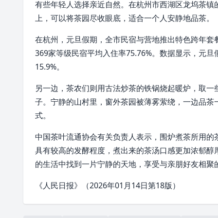
有些年轻人选择亲近自然。在杭州市西湖区龙坞茶镇
上，可以将茶园尽收眼底，适合一个人安静地品茶。
在杭州，元旦假期，全市民宿与营地推出特色跨年套
369家等级民宿平均入住率75.76%。数据显示，元
15.9%。
另一边，茶农们则用古法炒茶的铁锅烧起暖炉，取一
子。宁静的山村里，窗外茶园被薄雾萦绕，一边品茶
式。
中国茶叶流通协会有关负责人表示，围炉煮茶所用的
具有较高的发酵程度，煮出来的茶汤口感更加浓郁醇
的生活中找到一片宁静的天地，享受与亲朋好友相聚的
《人民日报》（2026年01月14日第18版）