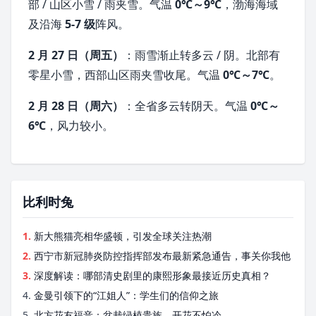
部 / 山区小雪 / 雨夹雪。气温
0℃～9℃
，
渤海
海域
及沿海
5-7 级
阵风。
2 月 27 日（周五）
：雨雪渐止转多云 / 阴。北部有
零星小雪，西部山区雨夹雪收尾。气温
0℃～7℃
。
2 月 28 日（周六）
：全省多云转阴天。气温
0℃～
6℃
，风力较小。
比利时兔
1.
新大熊猫亮相华盛顿，引发全球关注热潮
2.
西宁市新冠肺炎防控指挥部发布最新紧急通告，事关你我他
3.
深度解读：哪部清史剧里的康熙形象最接近历史真相？
4.
金曼引领下的“江姐人”：学生们的信仰之旅
5.
北方花友福音：盆栽绿植贵族，开花不怕冷