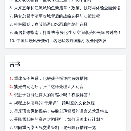
6.
未来五年长江流域钓鱼新篇章：政策、技巧与体验全面解读
7.
陕甘总督率清军攻城背后的战略选择与决策过程
8.
桂林阳朔，春节畅游山水画廊的绝佳选择
9.
新居装修指南：打造‘去家务化’生活空间享受轻松家居时光！
10.
中国乒坛风云变幻，名记猛轰刘国梁引发全网热议
古书
1.
重建亲子关系：化解孩子叛逆的有效措施
2.
婆媳告别之际，张兰这样处理让人动容
3.
饿肚子就能让撑大的胃缩小吗？权威解答！
4.
揭秘上林湖畔的“母亲瓷”：跨时空的文化旅程
5.
星座语言风格揭秘：尖酸刻薄背后的语言艺术及特点
6.
受降雪影响的高速封闭限行，如何调整出行计划？
7.
绵阳重污染天气交通管制：尾号限行措施一览