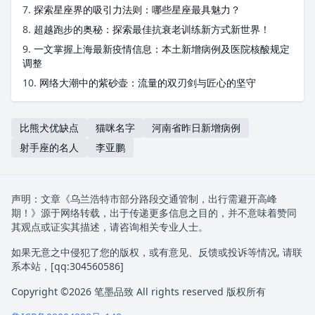
7.
探索星座界的吸引力法则：哪些星座最具魅力？
8.
超越跑步的奥秘：探索最佳抗衰老训练新方式新世界！
9.
一文掌握上海最新疫情信息：本土新增病例及医院核酸规定
调整
10.
网络大潮中的紫砂壶：流量的双刃剑与匠心的坚守
比熊犬优缺点
猫咪名字
河南省昨日新增病例
射手座的名人
李亚鹏
声明：文章《乌兰浩特市部分路段交通管制，出行需避开高峰
期！》源于网络转载，出于传递更多信息之目的，并不意味着赞同
其观点或证实其描述，请咨询相关专业人士。
如果无意之中侵犯了您的版权，或有意见、反馈或投诉等情况, 请联
系本站，[qq:
304560586
]
Copyright ©2026
笔墨品致
All rights reserved 版权所有