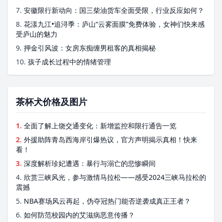
7.
安徽限行新动向：国三柴油货车全面受限，行业反应如何？
8.
花漾九江•追浔季：庐山“云雾面膜”免费体验，女神们快来感
受庐山的魅力
9.
押金引风波：女房东痴缠男租客的真相揭秘
10.
孩子成长过程中的情绪管理
茶杯犬价格及图片
1.
全面了解上饶交通变化：新增监控和限行通告一览
2.
外援助阵青岛西海岸引爆热议，官方声明揭示真相！快来
看！
3.
深度解析珍妃遭遇：暴行与溺亡的悲惨瞬间
4.
欣赏三峡风光，参与激情马拉松——感受2024三峡马拉松的
震撼
5.
NBA赛场风云再起，伪夺冠热门能否逆袭成真正王者？
6.
如何防范校园内的艾滋病恶意传播？