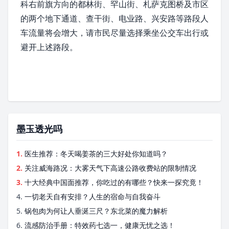
科右前旗
方向的都林街、罕山街、札萨克图桥及市区
的两个地下通道、查干街、电业路、兴安路等路段人
车流量将会增大，请市民尽量选择乘坐公交车出行或
避开上述路段。
墨玉透光吗
1.
医生推荐：冬天喝姜茶的三大好处你知道吗？
2.
关注威海路况：大雾天气下高速公路收费站的限制情况
3.
十大经典中国面推荐，你吃过的有哪些？快来一探究竟！
4.
一切老天自有安排？人生的宿命与自我奋斗
5.
锅包肉为何让人垂涎三尺？东北菜的魔力解析
6.
流感防治手册：特效药七选一，健康无忧之选！