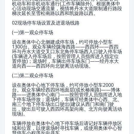
机动车和非机动车通行(工作车辆除外)。根据奥体中
心活动现场交通流量，视情将丹水大道限制通行路段
梯次延长至雪松南路以西和凯旋路以西。
02现场停车场设置及进退场线路
(一)第一观众停车场
设在奥体中心北侧建成停车场，约可停放小型车
1300台。观众车辆经
陇海西路
——西四环——西四
环与丹水大道交叉口东北角停车场西入口驶入停车场
(车辆进入停车场后，按照管理人员指挥进入指定位
置停放)；退场时，车辆出停车场东门——经丹水大
道向西——西四环向北驶离活动现场。
(二)第二观众停车场
设在奥体中心地下停车场，约可停放小型车2000
台。观众车辆经西四环地面层(或长椿南路)——博体
路——进奥体中心南门——按照管理人员指挥进入地
下停车场停放；退场时，车辆可经奥体中心西、北、
南三个地下停车场出口驶出(建议从西门和南门驶
出，驶出后可驶入西四环高架向南、北方向驶离活动
现场)。
车辆停放在奥体中心地下停车场后请记好车辆停放区
域和位置，以便退场时寻找车辆，或使用奥体中心智
慧停车小程序反向寻车。