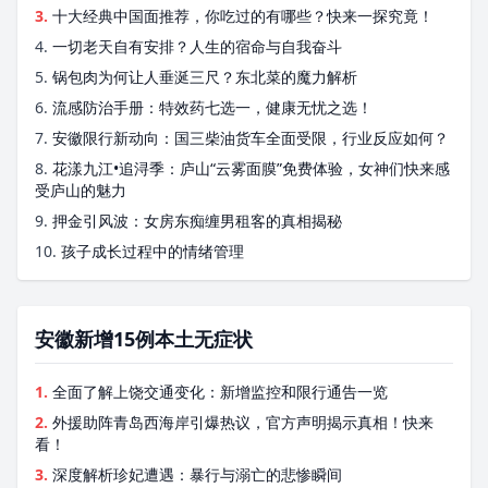
3.
十大经典中国面推荐，你吃过的有哪些？快来一探究竟！
4.
一切老天自有安排？人生的宿命与自我奋斗
5.
锅包肉为何让人垂涎三尺？东北菜的魔力解析
6.
流感防治手册：特效药七选一，健康无忧之选！
7.
安徽限行新动向：国三柴油货车全面受限，行业反应如何？
8.
花漾九江•追浔季：庐山“云雾面膜”免费体验，女神们快来感
受庐山的魅力
9.
押金引风波：女房东痴缠男租客的真相揭秘
10.
孩子成长过程中的情绪管理
安徽新增15例本土无症状
1.
全面了解上饶交通变化：新增监控和限行通告一览
2.
外援助阵青岛西海岸引爆热议，官方声明揭示真相！快来
看！
3.
深度解析珍妃遭遇：暴行与溺亡的悲惨瞬间