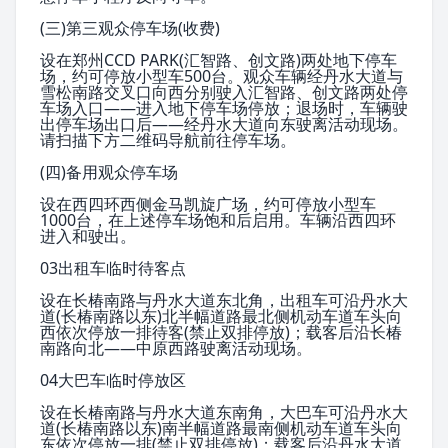
(三)第三观众停车场(收费)
设在郑州CCD PARK(汇智路、创文路)两处地下停车
场，约可停放小型车500台。观众车辆经丹水大道与
雪松南路交叉口向西分别驶入汇智路、创文路两处停
车场入口——进入地下停车场停放；退场时，车辆驶
出停车场出口后——经丹水大道向东驶离活动现场。
请扫描下方二维码导航前往停车场。
(四)备用观众停车场
设在西四环西侧金马凯旋广场，约可停放小型车
1000台，在上述停车场饱和后启用。车辆沿西四环
进入和驶出。
03出租车临时待客点
设在长椿南路与丹水大道东北角，出租车可沿丹水大
道(长椿南路以东)北半幅道路最北侧机动车道车头向
西依次停放一排待客(禁止双排停放)；载客后沿长椿
南路向北——中原西路驶离活动现场。
04大巴车临时停放区
设在长椿南路与丹水大道东南角，大巴车可沿丹水大
道(长椿南路以东)南半幅道路最南侧机动车道车头向
东依次停放一排(禁止双排停放)；载客后沿丹水大道