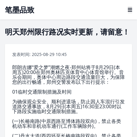
笔墨品致
明天郑州限行路况实时更新，请留意！
发表时间: 2025-08-29 10:45
郎朗
吉娜“爱之梦”潮燃之夜-
郑州站
将于8月29日(本
周五)20:00在郑州奥林匹克体育中心体育馆举行。音
乐会期间，奥体中心周边路段交通流量巨大，为保障
您的出行畅通，郑州交警发布以下出行提示：
01临时交通限制措施及时间
为确保观众安全、顺利进退场，防止因人车混行引发
道路交通事故，8月29日(本周五)16:30至23:00对以
下路段实施临时交通限制措施。
(一)长椿南路(
中原西路
至博体路段双向)，禁止各类
机动车和
非机动车
通行(工作车辆除外)。
(二)丹水大道(
西四环
至长椿南路段双向)，禁止各类