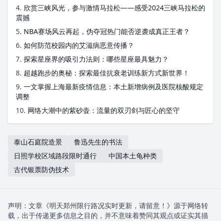
4.
欣赏三峡风光，参与激情马拉松——感受2024三峡马拉松的
震撼
5.
NBA赛场风云再起，伪夺冠热门能否逆袭成真正王者？
6.
如何防范校园内的艾滋病恶意传播？
7.
探索星座界的吸引力法则：哪些星座最具魅力？
8.
超越跑步的奥秘：探索最佳抗衰老训练新方式新世界！
9.
一文掌握上海最新疫情信息：本土新增病例及医院核酸规定
调整
10.
网络大潮中的紫砂壶：流量的双刃剑与匠心的坚守
泰山石庭院造景
鲁迅先生的书法
日照学校区域路段限时通行
中国本土龟种类
古代银票防伪技术
声明：文章《明天郑州限行路况实时更新，请留意！》源于网络转
载，出于传递更多信息之目的，并不意味着赞同其观点或证实其描