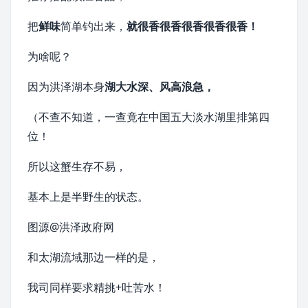
把
鲜味
简单钓出来，
就很香很香很香很香很香！
为啥呢？
因为洪泽湖本身
湖大水深、风高浪急，
（不查不知道，一查竟在中国五大
淡水湖
里排第四
位！
所以这蟹生存不易，
基本上是半野生的状态。
图源@洪泽政府网
和太湖流域那边一样的是，
我司同样要求精挑+吐苦水！