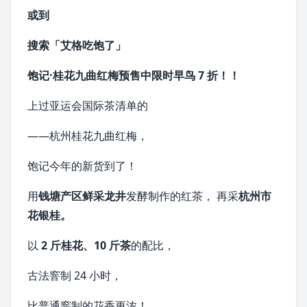
或到
搜索「艾格吃饱了」
饱记·桂花九曲红梅
预售中
限时早鸟 7 折！！
上过
亚运会
国际茶清单的
——
杭州
桂花九曲红梅，
饱记今年的新货到了！
用
钱塘产区鲜采龙井
发酵制作的红茶， 再采
杭州市
花银桂。
以
2 斤桂花、10 斤茶
的配比，
古法窨制 24 小时，
比普通窨制的花香更浓！