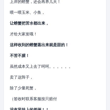
上岸的螃蟹，还会再养几天！
喂一喂
玉米
、小鱼，
让螃蟹把苦水都出来，
才给大家发哦！
这样收到的螃蟹蒸出来就是甜的！
不苦不腥！
虽然成本又上去了呵呵。。。。。。
卖了这阵子，
除了少量死蟹，
（签收时联系客服按只赔付
没有风味上的差评！！