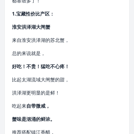
都靠谱多了！
1.宝藏性价比产区：
淮安
洪泽湖大闸蟹
来自淮安洪泽湖的苏北蟹，
总的来说就是，
好吃！不贵！猛吃不心疼！
比起太湖流域大闸蟹的甜，
洪泽湖更明显的是鲜！
吃起来
自带微咸，
蟹味是汹涌的鲜浓。
推荐搭配
镇江香醋
，