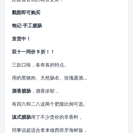
戳图即可购买
饱记·手工腊肠
发货中！
双十一同价 9 折！！
三款口味，各有各的特点。
用的黑猪肉、天然
肠衣
、玫瑰露酒...
酒香腊肠
，酒香浓郁，
有四六和二八这两个肥瘦比例可选。
滇式腊肠
用了不少贵价的辛香料，
同事说超适合拿来做
西班牙海鲜饭
，