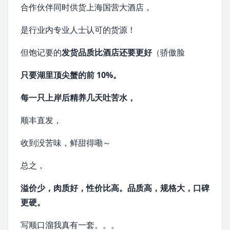
合作伙伴同时供货上海国营大酒店，
是行业内专业人士认可的货源！
但饱记要的
发货品质比酒店还要更好
（骄傲脸
只要湖里顶尖蟹的前 10%。
每一只上岸后精养几天吐苦水，
顺丰
直发，
收到没苦味，鲜甜得嘞～
总之，
溢价
少，肉质好，性价比高。
品质高，规格大，口碑
更硬。
写顺口溜我真有一套。。。