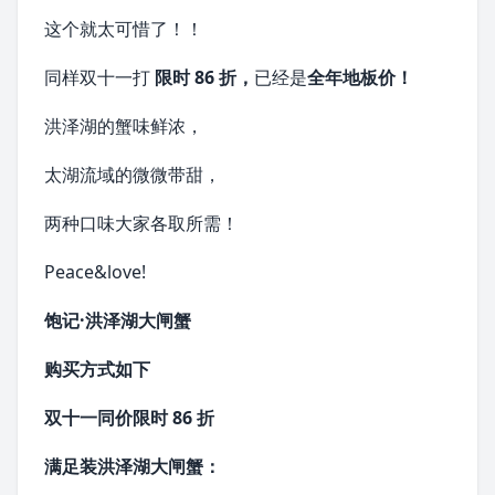
这个就太可惜了！！
同样双十一打
限时 86 折，
已经是
全年地板价！
洪泽湖的蟹味鲜浓，
太湖流域的微微带甜，
两种口味大家各取所需！
Peace&love!
饱记·洪泽湖大闸蟹
购买方式如下
双十一同价限时 86 折
满足装洪泽湖大闸蟹：