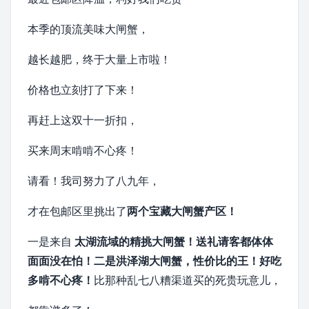
本季的顶流美味
大闸蟹
，
越长越肥，终于大量上市啦！
价格也立刻打了下来！
再赶上这双十一折扣，
买来周末啃啃不心疼！
请看！我司努力了八九年，
才在包邮区里挑出了
两个宝藏大闸蟹产区！
一是来自
太湖
流域的精挑大闸蟹！
送礼请客都体体
面面没在怕！
二是
洪泽湖大闸蟹
，
性价比的王！好吃
多啃不心疼！
比那种乱七八糟渠道买的死贵玩意儿，