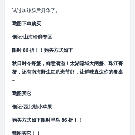
试过加
辣肠
后升华了。
戳图
下单购买
饱记·山海珍鲜专区
限时 86 折！！
购买方式如下
秋日时令
虾蟹
，鲜意满溢！
太湖流域大闸蟹、
珠江
膏
蟹，
还有
南海
野生红爪
斑节虾
，
让鲜味直达你的餐桌
~
戳图买它
饱记·西北勒小苹果
购买方式如下
限时早鸟 86 折！！
戳图买它！！