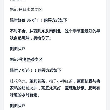
饱记·秋日水果专区
限时好价 86 折！！
购买方式如下
不时不食。从西到东从南到北，
这个季节里最好的早
秋自然滋味，
挑给你了。
戳图买它
饱记·秋冬热茶专区
限时 7 折起！！
购买方式如下
桂花乌龙
、
茉莉花茶
、
柚子小种红茶，
蒙顶甘露
与
梅
家坞
的
明前龙井
，
茶底尤其好，盖碗泡妙极。
想喝有
味道的水时首选。
戳图买它