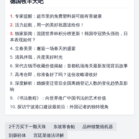
德国牧羊犬吧
1.
专家提醒：超市里的免费塑料袋可能有害健康
2.
活力起航，周一的美好祝愿送给你！
3.
独家新闻：混团世界杯积分榜更新！韩国夺冠势头强劲，日
本表现如何？
4.
立春美景：邂逅一场春天的盛宴
5.
清风伴我，共度美好时光
6.
宋代古钱币收藏价值揭秘：首都机场海关最新发现背后故事
7.
高考在即，你准备好了吗？这份攻略请收好
8.
深度解析：婚姻变迁背后全国离婚登记人数的变化趋势及影
响
9.
《书法教程》：向世界推广中国书法的艺术价值
10.
探访宁波港口建设最前沿：外国记者的独特视角
2千万买下一颗天珠
东坡寒食帖
品种猫繁殖机器
刮肠轻体
宫廷菜做法详解