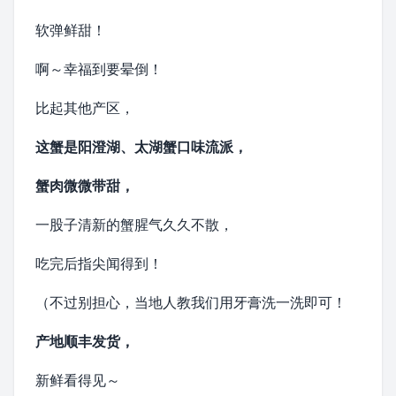
软弹鲜甜！
啊～幸福到要晕倒！
比起其他产区，
这蟹是阳澄湖、
太湖蟹
口味流派，
蟹肉微微带甜，
一股子清新的蟹腥气久久不散，
吃完后指尖闻得到！
（不过别担心，当地人教我们用牙膏洗一洗即可！
产地顺丰发货，
新鲜看得见～