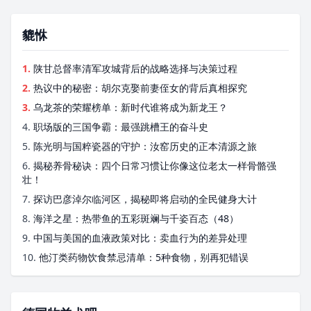
貔恘
1.
陕甘总督率清军攻城背后的战略选择与决策过程
2.
热议中的秘密：胡尔克娶前妻侄女的背后真相探究
3.
乌龙茶的荣耀榜单：新时代谁将成为新龙王？
4.
职场版的三国争霸：最强跳槽王的奋斗史
5.
陈光明与国粹瓷器的守护：汝窑历史的正本清源之旅
6.
揭秘养骨秘诀：四个日常习惯让你像这位老太一样骨骼强
壮！
7.
探访巴彦淖尔临河区，揭秘即将启动的全民健身大计
8.
海洋之星：热带鱼的五彩斑斓与千姿百态（48）
9.
中国与美国的血液政策对比：卖血行为的差异处理
10.
他汀类药物饮食禁忌清单：5种食物，别再犯错误