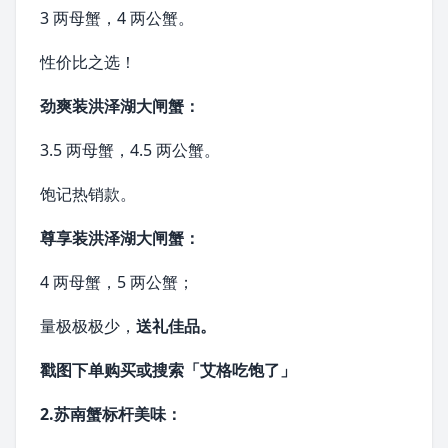
3 两母蟹，4 两公蟹。
性价比之选！
劲爽装洪泽湖大闸蟹：
3.5 两母蟹，4.5 两公蟹。
饱记热销款。
尊享装洪泽湖大闸蟹：
4 两母蟹，5 两公蟹；
量极极极少，
送礼佳品。
戳图
下单购买
或搜索
「艾格吃饱了」
2.苏南蟹标杆美味：