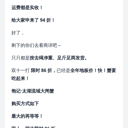
运费都是实收！
给大家申来了 94 折！
好了，
剩下的你们去看商详吧～
只只都是
按去绳净重、足斤足两发货。
双十一打
限时 86 折，
已经是
全年地板价！
快！
蟹宴
吃起来！
饱记·太湖流域大闸蟹
购买方式如下
最大的再等等！