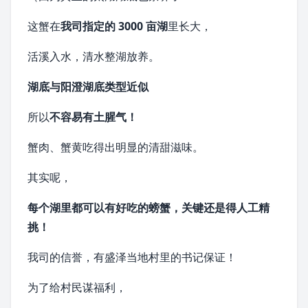
这蟹在
我司指定的 3000 亩湖
里长大，
活溪入水，清水整湖放养。
湖底与阳澄湖底类型近似
所以
不容易有土腥气！
蟹肉、
蟹黄
吃得出明显的清甜滋味。
其实呢，
每个湖里都可以有好吃的螃蟹，
关键还是得人工精
挑！
我司的信誉，有盛泽当地村里的书记保证！
为了给村民谋福利，