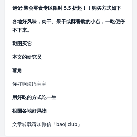
饱记·聚会零食专区
限时 5.5 折起！！
购买方式如下
各地好风味，
肉干、
果干
或酥香脆的小点，
一吃便停
不下来。
戳图买它
本文的研究员
薯角
你好啊
海绵宝宝
用好吃的方式吃一生
祖国各地好风物
文章转载请加微信「baojiclub」