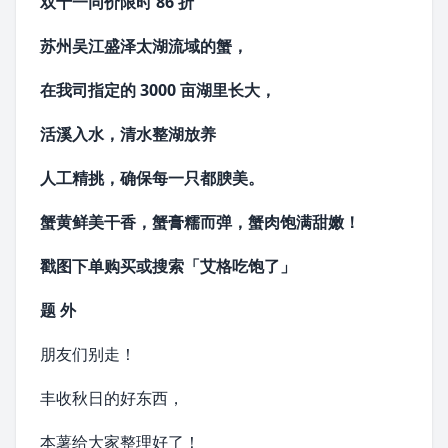
双十一同价限时 86 折
苏州吴江盛泽太湖流域的蟹，
在我司指定的 3000 亩湖里长大，
活溪入水，清水整湖放养
人工精挑，确保每一只都腴美。
蟹黄鲜美干香，蟹膏糯而弹，蟹肉饱满甜嫩！
戳图
下单购买
或搜索
「艾格吃饱了」
题 外
朋友们别走！
丰收秋日的好东西，
本薯给大家整理好了！