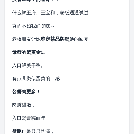
什么蟹王府、王宝和，老板通通试过，
真的不如我们嘿嘿～
老板朋友让她
鉴定某品牌蟹
她的回复
母蟹的蟹黄金灿，
入口鲜美干香。
有点儿类似蛋黄的口感
公蟹肉更多！
肉质甜嫩，
入口
蟹膏
糯而弹
蟹腿
也是只只饱满，