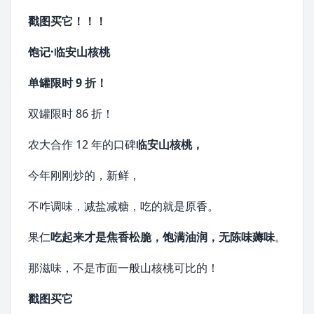
戳图买它！！！
饱记·临安山核桃
单罐限时 9 折！
双罐限时 86 折！
农大合作 12 年的口碑
临安山核桃，
今年刚刚炒的，新鲜，
不咋调味，减盐减糖，吃的就是原香。
果仁
吃起来才是焦香松脆，
饱满油润，无陈味薅味
。
那滋味，不是市面一般山核桃可比的！
戳图买它