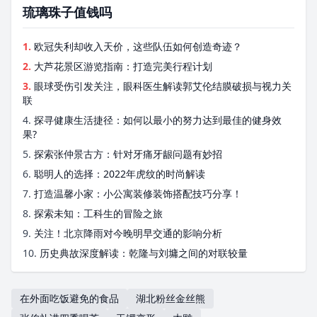
琉璃珠子值钱吗
1.
欧冠失利却收入天价，这些队伍如何创造奇迹？
2.
大芦花景区游览指南：打造完美行程计划
3.
眼球受伤引发关注，眼科医生解读郭艾伦结膜破损与视力关
联
4.
探寻健康生活捷径：如何以最小的努力达到最佳的健身效
果?
5.
探索张仲景古方：针对牙痛牙龈问题有妙招
6.
聪明人的选择：2022年虎纹的时尚解读
7.
打造温馨小家：小公寓装修装饰搭配技巧分享！
8.
探索未知：工科生的冒险之旅
9.
关注！北京降雨对今晚明早交通的影响分析
10.
历史典故深度解读：乾隆与刘墉之间的对联较量
在外面吃饭避免的食品
湖北粉丝金丝熊