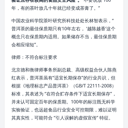
验证且存在较高的食品安全风险”。
“不要说放 100
年，有的茶叶放几十年就已经变成
茶膏
了。”
中国农业科学院茶叶研究所
科技处处长
林智
表示，“
普洱茶的最佳保质期只有10年左右， ‘越陈越香’这个
概念只在保质期内适用。如果储存不当，最佳保质期
会相应缩短”。
律师：不符合标注要求
北京德和衡律师事务所
副总裁、高级权益合伙人
陈燕
红
表示，普洱茶虽有“适宜长期保存”的行业共识，但
根据《地理标志产品普洱茶》（GB/T 22111-2008）
标准，其表述为 “在符合贮存条件下适宜长期保存”，
并未认可固定百年的保质期。100年的标注既无科学
实验验证，也远超食品行业安全可控期限，难以证明
其真实性，可能符合 “引人误解的虚假宣传” 特征。