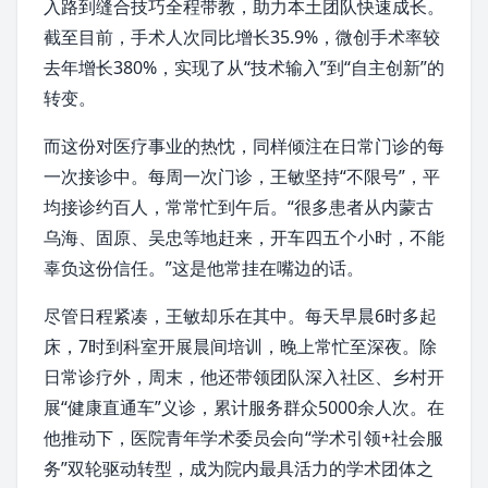
入路到缝合技巧全程带教，助力本土团队快速成长。
截至目前，手术人次同比增长35.9%，微创手术率较
去年增长380%，实现了从“技术输入”到“自主创新”的
转变。
而这份对医疗事业的热忱，同样倾注在日常门诊的每
一次接诊中。每周一次门诊，王敏坚持“不限号”，平
均接诊约百人，常常忙到午后。“很多患者从
内蒙古
乌海、
固原
、
吴忠
等地赶来，开车四五个小时，不能
辜负这份信任。”这是他常挂在嘴边的话。
尽管日程紧凑，王敏却乐在其中。每天早晨6时多起
床，7时到科室开展晨间培训，晚上常忙至深夜。除
日常诊疗外，周末，他还带领团队深入社区、乡村开
展“健康直通车”义诊，累计服务群众5000余人次。在
他推动下，医院青年学术委员会向“学术引领+社会服
务”双轮驱动转型，成为院内最具活力的学术团体之