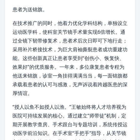
患者为送锦旗。
在技术推广的同时，他着力优化学科结构，单独设立
运动医学科，使科室关节镜手术量实现6倍增长。通
过全镜下韧带修复术，患者术后次日即可下地行走；
采用补片桥接技术，为巨大肩袖撕裂患者成功重建功
能。这些创新真正让患者享受到“创伤小、恢复快、
效果好”的优质服务。一年来，多位康复患者专程为
他送来锦旗，诊室一角挂得满满当当，每一面锦旗都
承载着患者的认可与感激，无声诉说着跨越医患的深
厚情谊。
“授人以鱼不如授人以渔。”王敏始终将人才培养视为
医院
可持续发展
的核心。通过建立“师带徒”机制，定
期开展
教学查房
、手术跟台与专题培训，系统传授运
动医学前沿知识。在手术室“手把手”指导，从关节镜