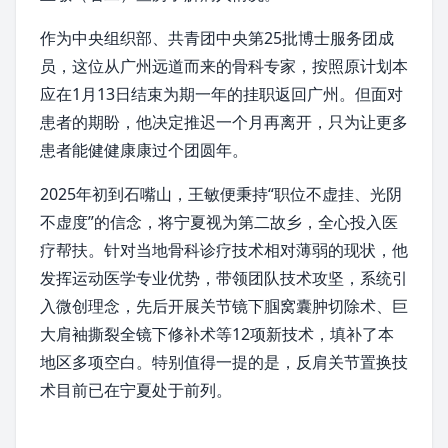
作为中央组织部、共青团中央第25批
博士服务团
成
员，这位从
广州
远道而来的骨科专家，按照原计划本
应在1月13日结束为期一年的挂职返回广州。但面对
患者的期盼，他决定推迟一个月再离开，只为让更多
患者能健健康康过个团圆年。
2025年初到
石嘴山
，王敏便秉持“职位不虚挂、光阴
不虚度”的信念，将
宁夏
视为第二故乡，全心投入医
疗帮扶。针对当地
骨科
诊疗技术相对薄弱的现状，他
发挥运动医学专业优势，带领团队技术攻坚，系统引
入微创理念，先后开展关节镜下腘窝囊肿切除术、巨
大肩袖撕裂全镜下修补术等12项新技术，填补了本
地区多项空白。特别值得一提的是，反肩关节置换技
术目前已在宁夏处于前列。