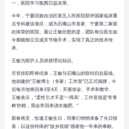
一，医院学习氛围日益浓厚。
今年，宁夏回族自治区第五人民医院获评国家临床重
点专科建设项目，成为
石嘴山市
首家、宁夏第二家获
此殊荣的医院。最让王敏欣慰的是，团队每位医生如
今都能独立完成
关节镜手术
，实现了真正的技术传
承。
王敏为医护人员讲授理论知识。
尽管挂职即将结束，王敏与石嘴山的联结仍在延续。
他创建的“王敏博士（专家）工作室”已正式揭牌，今
后每月他将回来3至4天，开展坐诊、手术和教学。
王敏表示，“柔性引才不是‘一阵风’，工作室就是‘常青
树’的根，我会常回来浇水施肥。”
新春将至，恰逢王敏生日，同事们悄悄准备了生日惊
喜，以这份特殊的“故乡祝福”感谢他一年来的奉献。