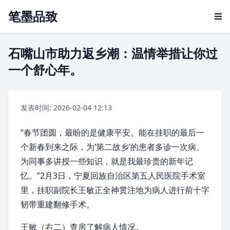
笔墨品致
石嘴山市助力返乡潮：温情举措让你过
一个舒心年。
发表时间: 2026-02-04 12:13
“
春节
团圆，最盼的是健康平安。能在挂职的最后一
个新春到来之际，为‘第二故乡’的患者多诊一次病、
为同事多讲授一些知识，就是我最珍贵的新年记
忆。”2月3日，
宁夏回族自治区第五人民医院
手术室
里，挂职副院长王敏正全神贯注地为病人进行前十字
韧带重建翻修手术。
王敏（右二）查房了解病人情况。