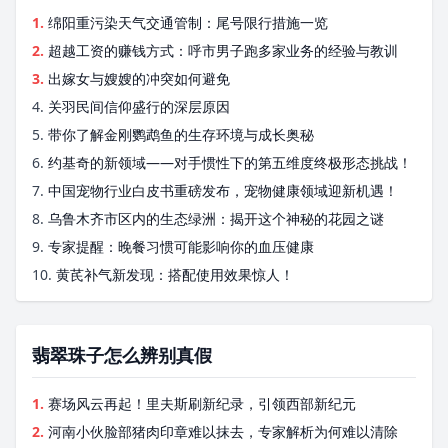
1.
绵阳重污染天气交通管制：尾号限行措施一览
2.
超越工资的赚钱方式：呼市男子跑多家业务的经验与教训
3.
出嫁女与嫂嫂的冲突如何避免
4.
关羽民间信仰盛行的深层原因
5.
带你了解金刚鹦鹉鱼的生存环境与成长奥秘
6.
约基奇的新领域——对手惯性下的第五维度终极形态挑战！
7.
中国宠物行业白皮书重磅发布，宠物健康领域迎新机遇！
8.
乌鲁木齐市区内的生态绿洲：揭开这个神秘的花园之谜
9.
专家提醒：晚餐习惯可能影响你的血压健康
10.
黄芪补气新发现：搭配使用效果惊人！
翡翠珠子怎么辨别真假
1.
赛场风云再起！里夫斯刷新纪录，引领西部新纪元
2.
河南小伙脸部猪肉印章难以抹去，专家解析为何难以清除