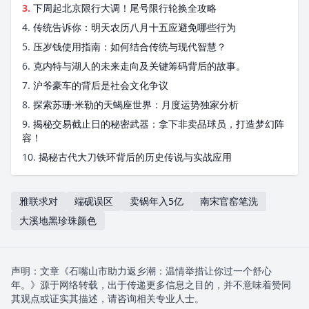
3.
下周起北京限行大调！尾号限行轮换全攻略
4.
传统告诉你：明天农历八月十五应避免哪些行为
5.
压岁钱使用指南：如何结合传统与现代智慧？
6.
克内特与湖人的未来走向及关键筹码背后的故事。
7.
沪爷豪车的背后是社会文化争议
8.
探索苏珊·米勒的天蝎座世界：月度运势独家分析
9.
揭秘交易截止日的秘密武器：拿下非卖品球员，打造梦幻阵
容！
10.
揭秘古代大刀铁环背后的历史传说与实战应用
雅联求对
端砚误区
卖锅年入5亿
南宋官窑笔洗
大溪地黑珍珠颜色
声明：文章《石嘴山市助力返乡潮：温情举措让你过一个舒心
年。》源于网络转载，出于传递更多信息之目的，并不意味着赞同
其观点或证实其描述，请咨询相关专业人士。