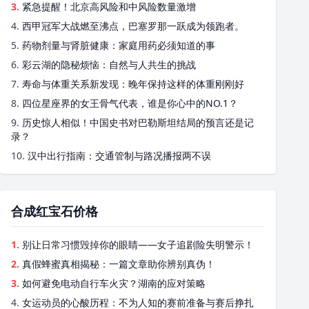
3.
紧急提醒！北京高风险和中风险数量激增
4.
西甲冠军大战燃至沸点，巴塞罗那一跃成为领跑者。
5.
药物剂量与肾脏健康：家庭用药必须知道的事
6.
彩云湖的隐秘烦恼：自然与人共生的挑战
7.
寿命与体重关系新发现：晚年保持这样的体重刚刚好
8.
四位星座界的女王骨气代表，谁是你心中的NO.1？
9.
历史惊人相似！中国史书对巴勒斯坦结局的预言还是记
录？
10.
汉中出行指南：交通管制与路况播报两不误
合成红宝石价格
1.
别让日常习惯毁掉你的眼睛——女子追剧险失明警示！
2.
真假蜂蜜真相揭秘：一篇文章助你辨别真伪！
3.
如何避免电动自行车火灾？湖南的应对策略
4.
女运动员的心酸历程：不为人知的赛前准备与赛后挣扎