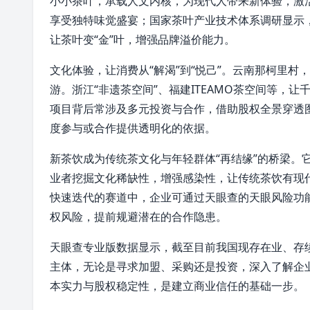
小小茶叶，承载人文内核，为现代人带来新体验，激
享受独特味觉盛宴；国家茶叶产业技术体系调研显示
让茶叶变“金”叶，增强品牌
溢价
能力。
文化体验，让消费从“解渴”到“悦己”。云南
那柯里村
，
游
。
浙江
“非遗茶空间”、
福建
ITEAMO茶空间等，
项目背后常涉及多元投资与合作，借助股权全景穿透
度参与或合作提供透明化的依据。
新茶饮成为传统茶文化与年轻群体“再结缘”的桥梁。
业者挖掘文化稀缺性，增强感染性，让传统茶饮有现
快速迭代的赛道中，企业可通过
天眼查
的天眼风险功
权风险，提前规避潜在的合作隐患。
天眼查专业版数据显示，截至目前我国现存在业、存续
主体
，无论是寻求加盟、采购还是投资，深入了解企
本实力与股权稳定性，是建立商业信任的基础一步。