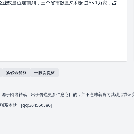
企业数量位居前列，三个省市数量总和超过65.1万家，占
紫砂壶价格
千眼菩提树
》源于网络转载，出于传递更多信息之目的，并不意味着赞同其观点或证
系本站，[qq:
304560586
]