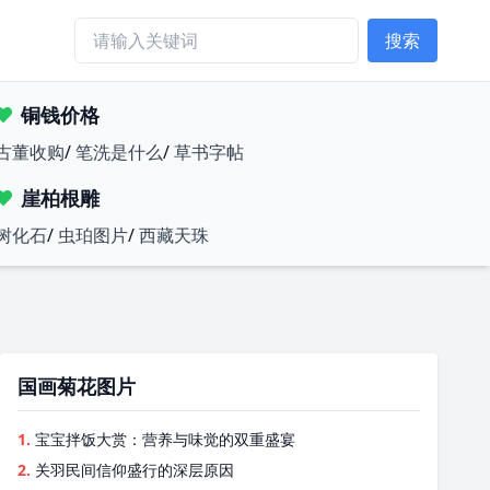
搜索
铜钱价格
古董收购
/
笔洗是什么
/
草书字帖
崖柏根雕
树化石
/
虫珀图片
/
西藏天珠
国画菊花图片
1.
宝宝拌饭大赏：营养与味觉的双重盛宴
2.
关羽民间信仰盛行的深层原因