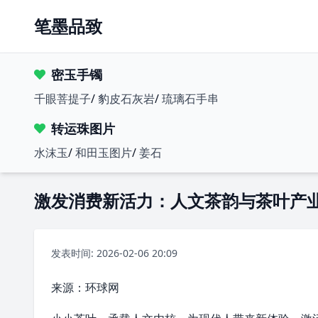
笔墨品致
密玉手镯
千眼菩提子
/
豹皮石灰岩
/
琉璃石手串
转运珠图片
水沫玉
/
和田玉图片
/
姜石
激发消费新活力：人文茶韵与茶叶产
发表时间: 2026-02-06 20:09
来源：
环球网