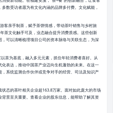
活消费新动能。在
福建安溪
，“茶+餐”的创新融合，让食客
，多数受访者愿为有文化内涵的品牌多付费。文化赋能，
游客亲手制茶，赋予
茶饼
情感，带动茶叶销售与
乡村旅
让千年茶文化触手可及，业态融合提升消费质感。这些创新
图，可以清晰梳理项目公司的资本脉络与关联生态，为深
它以茶为基底，融入多元元素，抓住年轻消费者喜好。从
代化表达，推动
中国
茶产业迈向生机蓬勃的未来。在这一
能，系统监测合作伙伴或竞争对手的经营、司法及知识产
状态的茶叶相关企业超163.8万家。面对如此庞大的
市场
业背景至关重要。查看企业的股东信息，能帮助了解其资