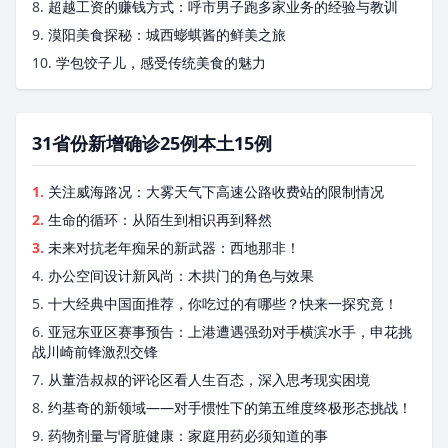
8.
超越工资的赚钱方式：呼市男子跑多家业务的经验与教训
9.
漠阳美食探秘：城西蟛蜞酱的鲜美之旅
10.
学包饺子儿，感受传统美食的魅力
31省份新增确诊25例本土15例
1.
关注威海路况：大雾天气下高速公路收费站的限制情况
2.
生命的循环：从陌生到相识再到释然
3.
未来对抗老年痴呆的新武器：西地那非！
4.
办公空间设计新风尚：木拱门的角色与效果
5.
十大经典中国面推荐，你吃过的有哪些？快来一探究竟！
6.
亚冠东亚区赛事预告：上港遭遇强劲对手横滨水手，申花挑
战川崎前锋激烈交锋
7.
从董浩叔叔的评论区看人生百态，深入思考现实困境
8.
约基奇的新领域——对手惯性下的第五维度终极形态挑战！
9.
药物剂量与肾脏健康：家庭用药必须知道的事