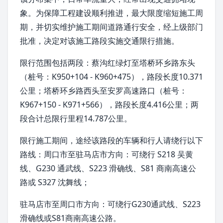
象。为保障工程建设顺利推进，最大限度缩短施工周
期，并切实维护施工期间道路通行安全，经上级部门
批准，决定对该施工路段实施交通限行措施。
限行范围包括两段：蔡沟红绿灯至塔桥环乡路东头
（桩号：K950+104 - K960+475），路段长度10.371
公里；塔桥环乡路西头至安罗高速路口（桩号：
K967+150 - K971+566），路段长度4.416公里；两
段合计总限行里程14.787公里。
限行施工期间，途经该路段的车辆和行人请绕行以下
路线：
周口市
至
驻马店市
方向：可绕行 S218 吴黄
线、G230 通武线、S223 滑确线、S81
商南高速公
路
或 S327 沈舞线；
驻马店市至周口市方向：可绕行G230通武线、S223
滑确线或S81商南高速公路。