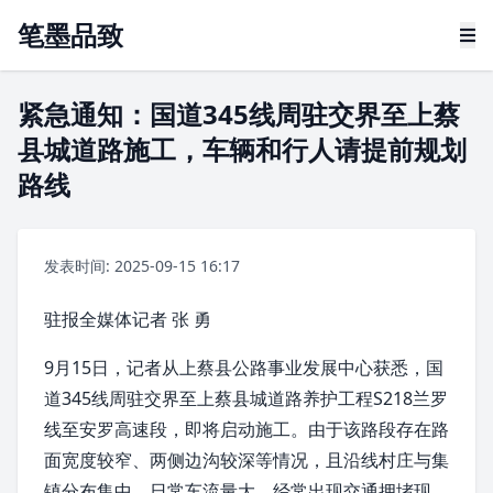
笔墨品致
紧急通知：国道345线周驻交界至上蔡
县城道路施工，车辆和行人请提前规划
路线
发表时间: 2025-09-15 16:17
驻报全媒体记者 张 勇
9月15日，记者从
上蔡县
公路事业发展中心获悉，国
道345线周驻交界至
上蔡县
城道路养护工程S218兰罗
线至安罗高速段，即将启动施工。由于该路段存在路
面宽度较窄、两侧边沟较深等情况，且沿线村庄与集
镇分布集中，日常车流量大，经常出现交通拥堵现