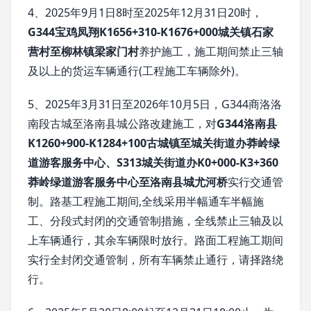
4、2025年9月1日8时至2025年12月31日20时，
G344宝鸡凤翔K1656+310-K1676+000城关镇石家
营村至柳林镇梁家门村
养护施工，施工期间禁止三轴
及以上的货运车辆通行(工程施工车辆除外)。
5、2025年3月31日至2026年10月5日，G344商洛洛
南段古城至洛南县城公路改建施工，对
G344洛南县
K1260+900-K1284+100古城镇至城关街道办莽岭绿
道游客服务中心、S313城关街道办K0+000-K3+360
莽岭绿道游客服务中心至洛南县城尤河桥
实行交通管
制。路基工程施工期间,全线采用半幅通车半幅施
工、分段式封闭的交通管制措施，全线禁止三轴及以
上车辆通行，其余车辆限时放行。路面工程施工期间
实行全封闭交通管制，所有车辆禁止通行，请择路绕
行。