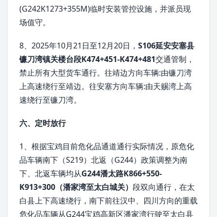
(G242K1273+355M)临时安装管控设施，并派员现
场值守。
8、2025年10月21日至12月20日，
S106延安安塞县
镰刀湾镇关楼台段K474+451-K474+481
交通管制，
禁止所有大型货车通行。往靖边方向车辆:由镰刀湾
上高速绕行至靖边。往安塞方向车辆:由天赐湾上高
速绕行至镰刀湾。
六、定时放行
1、根据宝鸡目前危化品通道通行实际情况，原危化
品车辆南下（S219）北返（G244）政策调整为南
下、北返车辆均从
G244潘太路K866+550-
K913+300（潘家湾至太白城关）
段双向通行，在太
白县上下高速绕行，南下前往汉中、四川方向的重载
危化品车辆从G244宝鸡高新区潘家湾行驶至太白县