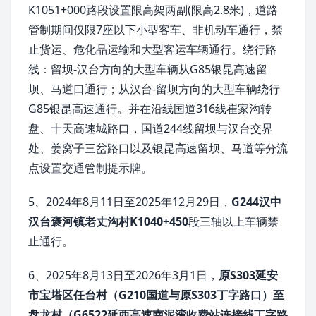
K1051+000路段设置限高架两副(限高2.8米)，道路
管制期间仅限7座以下小型客车、非机动车通行，禁
止货运、危化品运输和大型客运车辆通行。绕行路
线：留坝-汉台方向的大型车辆从G85银昆高速留
坝、马道口通行；从汉台-留坝方向的大型车辆绕行
G85银昆高速通行。并在沿线国道316线崔家沟转
盘、十天高速城路口，国道244线留坝与汉台交界
处、姜窝子三岔路口以及银昆高速留坝、马道等分流
点设置交通管制提示牌。
5、2024年8月11日至2025年12月29日，
G244汉中
汉台褒河镇老丈沟村K1040+450
段三轴以上车辆禁
止通行。
6、2025年8月13日至2026年3月1日，
原S303延安
市宝塔区任台村（G210国道与原S303丁字路口）至
盘龙村（G6522延西高速南泥湾收费站连接线丁字路