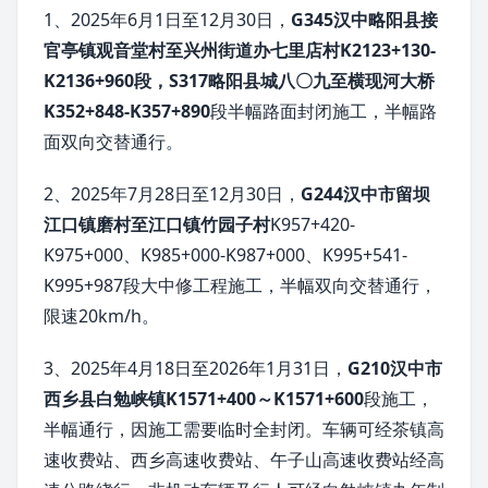
1、2025年6月1日至12月30日，
G345汉中略阳县接
官亭镇观音堂村至兴州街道办七里店村K2123+130-
K2136+960段，S317略阳县城八〇九至横现河大桥
K352+848-K357+890
段半幅路面封闭施工，半幅路
面双向交替通行。
2、2025年7月28日至12月30日，
G244汉中市留坝
江口镇磨村至江口镇竹园子村
K957+420-
K975+000、K985+000-K987+000、K995+541-
K995+987段大中修工程施工，半幅双向交替通行，
限速20km/h。
3、2025年4月18日至2026年1月31日，
G210汉中市
西乡县白勉峡镇K1571+400～K1571+600
段施工，
半幅通行，因施工需要临时全封闭。车辆可经茶镇高
速收费站、西乡高速收费站、午子山高速收费站经高