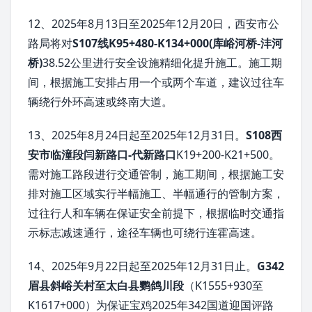
12、2025年8月13日至2025年12月20日，西安市公
路局将对
S107线K95+480-K134+000(库峪河桥-沣河
桥)
38.52公里进行安全设施精细化提升施工。施工期
间，根据施工安排占用一个或两个车道，建议过往车
辆绕行外环高速或终南大道。
13、2025年8月24日起至2025年12月31日。
S108西
安市临潼段闫新路口-代新路口
K19+200-K21+500。
需对施工路段进行交通管制，施工期间，根据施工安
排对施工区域实行半幅施工、半幅通行的管制方案，
过往行人和车辆在保证安全前提下，根据临时交通指
示标志减速通行，途径车辆也可绕行连霍高速。
14、2025年9月22日起至2025年12月31日止。
G342
眉县斜峪关村至太白县鹦鸽川段
（K1555+930至
K1617+000）为保证宝鸡2025年342国道迎国评路