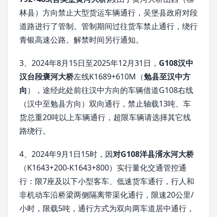
林县）方向禁止大型货运车辆通行，吴堡县政府对段
道路进行了管制。管制期间过往货车禁止通行，绕行
青银高速公路。解禁时间另行通知。
3、2024年8月15日至2025年12月31日，
G108汉中
汉台段褒河大桥
左线K1689+610M（
勉县至汉中方
向
），途经此处前往汉中方向的车辆借道G108右线
（汉中至勉县方向）双向通行，禁止轴载13吨、车
货总重20吨以上车辆通行，超限车辆请选择其它线
路绕行。
4、2024年9月1日15时，因
对G108洋县湑水河大桥
（K1643+200-K1643+800）实行量化交通管控通
行：限7座及以下小型客车、低速货车通行，行人和
非机动车沿桥梁两侧隔离带渠化通行，限速20公里/
小时，限载5吨，通行方式为双向两车道居中通行，