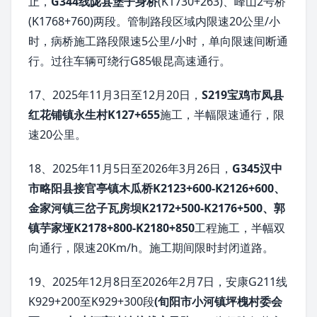
止，
G344线陇县堡子身桥
(K1730+263)、峰山2号桥
(K1768+760)两段。管制路段区域内限速20公里/小
时，病桥施工路段限速5公里/小时，单向限速间断通
行。过往车辆可绕行G85银昆高速通行。
17、2025年11月3日至12月20日，
S219宝鸡市凤县
红花铺镇永生村K127+655
施工，半幅限速通行，限
速20公里。
18、2025年11月5日至2026年3月26日，
G345汉中
市略阳县接官亭镇木瓜桥K2123+600-K2126+600、
金家河镇三岔子瓦房坝K2172+500-K2176+500、郭
镇芋家垭K2178+800-K2180+850
工程施工，半幅双
向通行，限速20Km/h。施工期间限时封闭道路。
19、2025年12月8日至2026年2月7日，安康G211线
K929+200至K929+300段
(旬阳市小河镇坪槐村委会