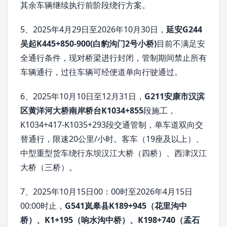
其余车辆继续执行前阶段绕行方案。
5、2025年4月29日至2026年10月30日，
延安G244
吴起K445+850-900(白豹沟门2号小桥)
目前不满足安
全通行条件，现对桥梁进行封闭，管制期间禁止所有
车辆通行，过往车辆可经便道单向行驶通过。
6、2025年10月10日至12月31日，
G211安康市汉滨
区黄洋河大桥南岸桥台K1034+855
段施工，
K1034+417-K1035+293段交通管制，单车道双向交
替通行，限速20公里/小时。客车（19座及以上）、
中型重型货车绕行东坝汉江大桥（四桥）、西津汉江
大桥（三桥）。
7、2025年10月15日00：00时至2026年4月15日
00:00时止，
G541岚皋县K189+945（花里沟中
桥）、K1+195（响水沟中桥）、K198+740（孟石