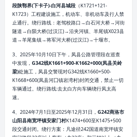
段陕鄂界(下卡子)-白河县城段
（K1721+121-
K1723）工程建设施工，机动车、非机动车及行人禁
止通行。绕行路线：老驾校路口→白石河大桥→河街
隧道→白陨大桥(过汉江)→沿夹河镇、羊尾镇X023县
道→羊尾集镇→将军河大桥(过汉江)→十堰市。
3、2025年10月10日下午，凤县公路管理段在巡查
中发现，
G342线K1661+900-K1662+000(凤县关岭
梁)
处施工，凤县交警现对G342线K1660+500-
K1668+600(凤县河囗镇岩湾村)封闭交通，禁止一切
车辆通过。绕行路线:去太白方向车辆绕行凤太高
速。
4、2024年7月1日至2025年12月31日，
G242商洛市
山阳县南宽坪镇安家门村
K1474+600至K1475+500
段交通封闭。绕行方案：凡途径242国道南宽坪镇安