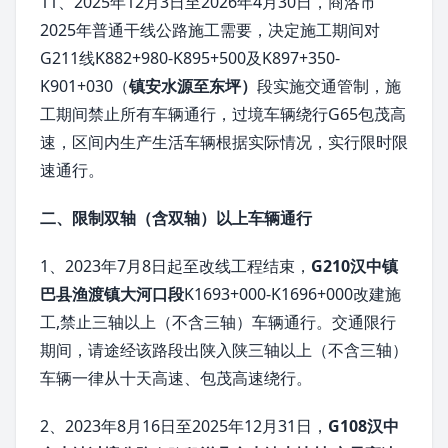
11、2025年12月3日至2026年4月30日，商洛市
2025年普通干线公路施工需要，决定施工期间对
G211线K882+980-K895+500及K897+350-
K901+030（
镇安水源至东坪）
段实施交通管制，施
工期间禁止所有车辆通行，过境车辆绕行G65包茂高
速，区间内生产生活车辆根据实际情况，实行限时限
速通行。
二、限制双轴（含双轴）以上车辆通行
1、2023年7月8日起至改线工程结束，
G210汉中镇
巴县渔渡镇大河口段
K1693+000-K1696+000改建施
工,禁止三轴以上（不含三轴）车辆通行。交通限行
期间，请途经该路段出陕入陕三轴以上（不含三轴）
车辆一律从十天高速、包茂高速绕行。
2、2023年8月16日至2025年12月31日，
G108汉中