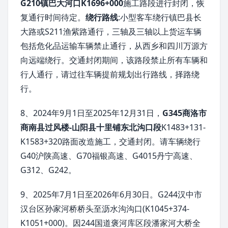
G210镇巴大河口K1696+000
施工路段进行封闭，恢
复通行时间待定。
绕行路线
:小型客车绕行镇巴县长
大路或S211渔紫路通行，三轴及三轴以上货运车辆
包括危化品运输车辆禁止通行，从西乡和四川万源方
向远端绕行。交通封闭期间，该路段禁止所有车辆和
行人通行，请过往车辆提前规划出行路线，择路绕
行。
8、2024年9月1日至2025年12月31日，
G345商洛市
商南县过风楼-山阳县十里铺东北沟口段
K1483+131-
K1583+320路面改造施工，交通封闭。请车辆绕行
G40沪陕高速、G70福银高速、G4015丹宁高速、
G312、G242。
9、2025年7月1日至2026年6月30日。G244汉中市
汉台区孙家河桥桥头至沥水沟沟口(K1045+374-
K1051+000)。因244国道褒河库区段潘家河大桥全