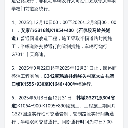
速公路绕行，非机动车辆及行人可经白勉峡镇九年制
学校门前道路绕行。
4、2025年12月10日00：00至2026年2月8日00：00
止，
安康市G316线K1954+400（石泉段马岭关隧
道）
普通国道改造工程，施工采取半幅道路封闭施
工，半幅道路交替通行的管制措施，车辆可绕行
G7011十天高速。
5、2025年9月22日起至2025年12月31日止，因路面
整治工程实施，
G342宝鸡眉县斜峪关村至太白县靖
口镇K1555+930至K1646+400
半幅通行。
6、2025年6月3日至12月31日，
韩城G327(原304省
道)
K1064+900-K1095+890段施工。工程施工期间对
G327国道实行临时交通管制，管制路段实行间断通
行，半幅双向交替通行。间断通行时间为每日7:00-