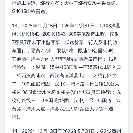
行施工便道。绕行方案：大型车绕行G70福银高速、
G4015山柞高速。
13、2025年12月15日-2026年12月31日，G108洋县
湑水桥K1643+200-K1643+800实施改造工程。仅限
7座及7座以下小型客车、低速货车、行人及非机动
车通行，限高2.2米，限载5吨，限速10公里/小时。
其他前往洋县方向大型车辆请提前择路绕行： 1.绕
行路线一：城固、汉中-108国道—西汉高速城固入口
—经西汉高速路—西汉高速洋县出口； 2.绕行路线
二：108国道(城固、汉中)—城坪路—原公镇(原公大
桥)-108国道湑水大桥东桥头(禁止大型货车通行)； 3.
绕行路线三：108国道(城固、汉中)—经316国道—汉
黄路—洋州大道—洋县汉江大桥(禁止大型货车通
行)。
14、2025年12月13日至2026年5月31日，G242商州