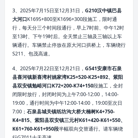
3、2025年7月15日至12月31日，
G210汉中镇巴县
大河口
K1695+800至K1696+300段施工，限时通
行，每天分三个时间段通行，早上7时前、中午12时
至13时、下午19时后。全天禁止三轴及三轴以上车
辆通行。车辆禁止停放在原大河口拱桥上，车辆绕行
S211、包茂高速。
4、2025年7月22日至12月21日，
G541安康市石泉
县喜河镇新喜湾村姚家湾K25+520-K25+892、紫阳
县双安镇勉峪河口K72+200-K74+150
段施工，全封
闭限时放行，封闭时间为上午7:00-12:00，14:00-
19:00，通行时间为中午12:00-14:00，19:00至次日
7:00；
石泉县城关镇纸坊沟大桥大楠树K4+750-
K4+815、紫阳县双安镇三元村K61+420-K61+550、
K61+760-K61+950段
半幅双向交替通行。请车辆绕
行G7011十天高速。