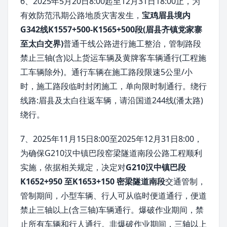
6、2025年5月20日8:00起至12月31日18:00止，为
有效防范汛期公路地质灾害发生，
宝鸡眉县境内
G342线K1557+500-K1565+500段(眉县齐镇党家寨
至太白交界)
普通干线公路进行施工整治，管制路段
禁止三轴(含)以上货运车辆及黄牌客车辆通行(工程施
工车辆除外)。通行车辆在施工路段限速5公里/小
时，施工路段临时封闭施工，单向限时制通行。绕行
线路:眉县及太白往返车辆，请沿国道244线(潘太路)
绕行。
7、2025年11月15日8:00至2025年12月31日8:00，
为确保G210汉中镇巴段窑梁隧道南段公路工程顺利
实施，依据相关规定，决定对
G210汉中镇巴段
K1652+950 至K1653+150 密梁隧道南段
交通管制，
管制期间，小型车辆、行人可从临时便道通行，便道
禁止三轴以上(含三轴)车辆通行。爆破作业期间，禁
止所有车辆和行人通行。非爆破作业期间，三轴以上