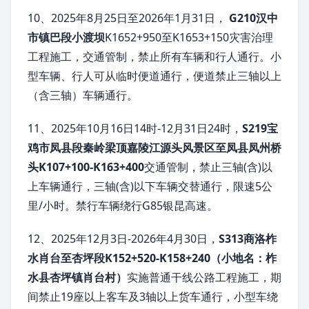
10、2025年8月25日至2026年1月31日，
G210汉中
市镇巴段小渡坝
K1652+950至K1653+150灾害治理
工程施工，交通管制，禁止所有车辆和行人通行。小
型车辆、行人可从临时便道通行，便道禁止三轴以上
（含三轴）车辆通行。
11、2025年10月16日14时-12月31日24时，
S219宝
鸡市凤县段秦岭梁顶嘉陵江源头风景区至凤县凤州桥
头K107+100-K163+400
交通管制，禁止三轴(含)以
上车辆通行，三轴(含)以下车辆交替通行，限速5公
里/小时。禁行车辆绕行G85银昆高速。
12、2025年12月3日-2026年4月30日，
S313商洛柞
水肖台至杏坪段K152+520-K158+240（小地名：柞
水县杏坪镇肖台村）
实施普通干线公路工程施工，期
间禁止19座以上客车及3轴以上货车通行，小型车绕