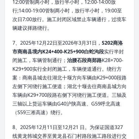
12:00管制两小时，放行半小时，12:00-14:00放
行;14:00-19:00管制两小时，放行半小时，19:00至
次日7:00放行。施工封闭区域禁止车辆通行，过境车
辆建议择路绕行。
7、2025年12月22日至2026年3月31日，
S202商洛
市商南县境内K24+400-K25+900白蛇沟段
实行半封
闭施工，车辆管制通行；
治腰石段商郧路
K28+700-
K29+900实行全封闭施工，车辆便道通行。绕行方
案：商南县城去往湖北十堰方向车辆由K29+000段路
左侧下河绕行施工便道；湖北十堰去往商南县城方向
车辆由K29+700段路右侧下河绕行施工便道。三轴及
三轴以上货运车辆由G40沪陕高速、G59呼北高速
（S59三淅高速）绕行。
8、2025年12月11日至12月21 日。为保证国道327
线黄龙韩城交界至黄龙县石门村路段施工路段进行交