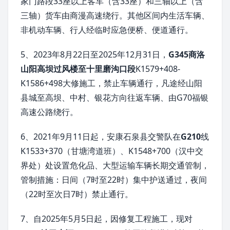
家门路段33座以上客车（含33座）和三轴以上（含
三轴）货车由商漫高速绕行。其他区间内生活车辆、
非机动车辆、行人经临时应急便桥、便道通行。
5、2023年8月22日至2025年12月31日，
G345商洛
山阳高坝过风楼至十里磨沟口段
K1579+408-
K1586+498大修施工，禁止车辆通行，凡途经山阳
县城至高坝、中村、银花方向往返车辆、由G70福银
高速公路绕行。
6、2021年9月11日起，安康石泉县交警队在
G210
线
K1533+370（甘塘湾道班）、K1548+700（汉中交
界处）处设置危化品、大型运输车辆长期交通管制，
管制措施：日间（7时至22时）集中护送通过，夜间
（22时至次日7时）禁止通行。
7、自2025年5月5日起，因修复工程施工，现对