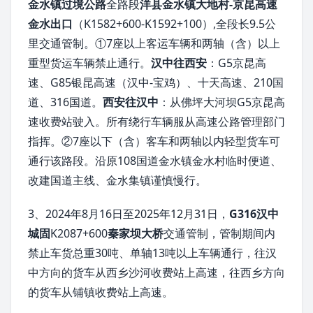
金水镇过境公路
全路段
洋县金水镇大地村-京昆高速
金水出口
（K1582+600-K1592+100）,全段长9.5公
里交通管制。①7座以上客运车辆和两轴（含）以上
重型货运车辆禁止通行。
汉中往西安
：G5京昆高
速、G85银昆高速（汉中-宝鸡）、十天高速、210国
道、316国道。
西安往汉中
：从佛坪大河坝G5京昆高
速收费站驶入。所有绕行车辆服从高速公路管理部门
指挥。②7座以下（含）客车和两轴以内轻型货车可
通行该路段。沿原108国道金水镇金水村临时便道、
改建国道主线、金水集镇谨慎慢行。
3、2024年8月16日至2025年12月31日，
G316汉中
城固
K2087+600
秦家坝大桥
交通管制，管制期间内
禁止车货总重30吨、单轴13吨以上车辆通行，往汉
中方向的货车从西乡沙河收费站上高速，往西乡方向
的货车从铺镇收费站上高速。