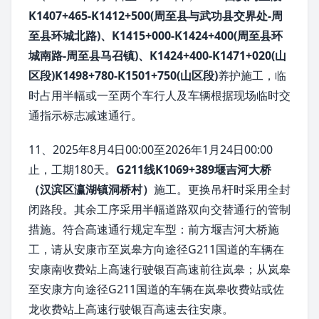
K1407+465-K1412+500(周至县与武功县交界处-周
至县环城北路)、K1415+000-K1424+400(周至县环
城南路-周至县马召镇)、K1424+400-K1471+020(山
区段)K1498+780-K1501+750(山区段)
养护施工，临
时占用半幅或一至两个车行人及车辆根据现场临时交
通指示标志减速通行。
11、2025年8月4日00:00至2026年1月24日00:00
止，工期180天。
G211线K1069+389堰吉河大桥
（汉滨区瀛湖镇洞桥村）
施工。更换吊杆时采用全封
闭路段。其余工序采用半幅道路双向交替通行的管制
措施。符合高速通行规定车型：前方堰吉河大桥施
工，请从安康市至岚皋方向途径G211国道的车辆在
安康南收费站上高速行驶银百高速前往岚皋；从岚皋
至安康方向途径G211国道的车辆在岚皋收费站或佐
龙收费站上高速行驶银百高速去往安康。