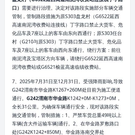
口）
需要进行治理。决定对该路段实施部分车辆交通
管制，管制路段措施为原S303盘龙村（G6522延西
高速南泥湾收费站连接线）丁字路口禁止大货车、危
化品车及7座以上的客车由东向西通行；原S303任台
村（G210与原S303）丁字路口禁止大货车、危化品
车及7座以上的客车由西向东通行。绕行方案：前往
南泥湾及宝塔区方向车辆，请绕行G6522延西高速南
泥湾收费站或G6521榆蓝高速临镇收费站。
7、2025年7月31日至12月31日。受强降雨影响,导致
G242渭南市华金路K1267+260M处目前为施工便道
通行。
G242渭南市华金路
K1242+0M-K1273+0M，
全长31公里。为确保车辆通行安全，现对该路段实
施交通管制，管制措施：1、严禁车货总重49吨以上
车辆(含大件运输车辆)通行。2、在华金路罗敷路口
处(G242K1242+850M)、华金路洛南交界处