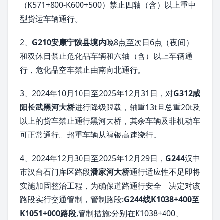
（K571+800-K600+500）禁止四轴（含）以上重中
型货运车辆通行。
2、
G210安康宁陕县境内
晚8点至次日6点（夜间）
和双休日禁止危化品车辆和六轴（含）以上车辆通
行，危化品空车禁止由南向北通行。
3、2024年10月10日至2025年12月31日，对
G312咸
阳长武黑河大桥
进行降级限载，轴重13t且总重20t及
以上的货车禁止通行黑河大桥，其余车辆及非机动车
可正常通行。超重车辆从福银高速绕行。
4、2024年12月30日至2025年12月29日，
G244
汉中
市汉台石门库区路段
潘家河大桥
通行适应性不足即将
实施加固整治工程，为确保道路通行安全，决定对该
路段实行交通管制，管制路段:
G244线K1038+400至
K1051+000路段
,管制措施:分别在K1038+400、