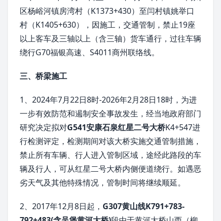
区杨峪河镇房湾村（K1373+430）至闫村镇姚举口
村（K1405+630），因施工，交通管制，禁止19座
以上客车及三轴以上（含三轴）货车通行，过往车辆
绕行G70福银高速、S4011商州联络线。
三、桥梁施工
1、2024年7月22日8时-2026年2月28日18时，为进
一步有效防范和遏制安全事故发生，经当地政府部门
研究决定拟对
G541安康石泉红星二号大桥
K4+547进
行检测评定，检测期间对该大桥实施交通管制措施，
禁止所有车辆、行人进入管制区域，途经此路段的车
辆及行人，可从红星二号大桥内侧便道绕行。如遇恶
劣天气及其他特殊情况，管制时间将继续顺延。
2、2017年12月8日起，
G307黄山线K791+783-
792+483(含吴堡黄河大桥)
段由于黄河大桥山西（柳