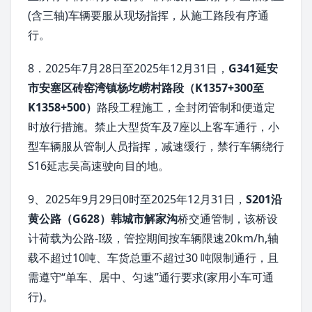
(含三轴)车辆要服从现场指挥，从施工路段有序通
行。
8．2025年7月28日至2025年12月31日，
G341延安
市安塞区砖窑湾镇杨圪崂村路段（K1357+300至
K1358+500）
路段工程施工，全封闭管制和便道定
时放行措施。禁止大型货车及7座以上客车通行，小
型车辆服从管制人员指挥，减速缓行，禁行车辆绕行
S16延志吴高速驶向目的地。
9、2025年9月29日0时至2025年12月31日，
S201沿
黄公路（G628）韩城市解家沟
桥交通管制，该桥设
计荷载为公路-I级，管控期间按车辆限速20km/h,轴
载不超过10吨、车货总重不超过30 吨限制通行，且
需遵守“单车、居中、匀速”通行要求(家用小车可通
行)。