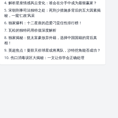
4.
解析星座情感风云变化：谁会在分手中成为最狠赢家？
5.
宋朝刑事司法独特之处：死刑少措施多背后的五大因素揭
秘，一窥‘仁政’风采
6.
独家爆料：十二星座的恋爱刁蛮任性排行榜！
7.
瓦松的独特药用价值深度解析
8.
独家揭秘：犹太富豪放弃外籍，选择中国国籍的背后真
相！
9.
英超焦点！曼联天价球星或将离队，沙特挖角能否成功？
10.
伤口消毒误区大揭秘：一文让你学会正确处理