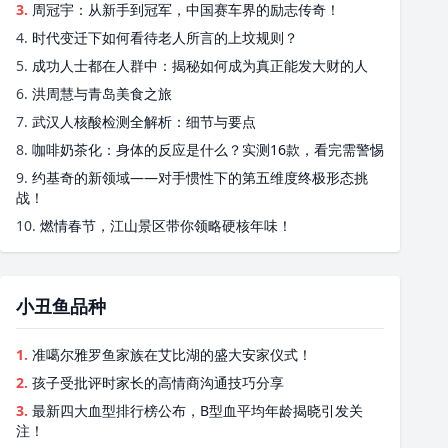
3.
周冠宇：从新手到冠军，中国赛车界的励志传奇！
4.
时代变迁下如何看待老人所言的上坟规则？
5.
成功人士都在人群中：揭秘如何成为真正能发大财的人
6.
洪周慧与青岛美食之旅
7.
武汉人核酸检测全解析：细节与要点
8.
咖啡奶茶化：身体的反应是什么？实测16款，看完需警惕
9.
约基奇的新领域——对手惯性下的第五维度终极形态挑
战！
10.
燃情春节，江山景区带你领略硬核年味！
小丑鱼品种
1.
准噶尔雅罗鱼家族在艾比湖的盛大安家仪式！
2.
孩子受批评时家长的高情商沟通技巧分享
3.
最新四大血型排行榜公布，B型血平均年龄揭晓引发关
注！