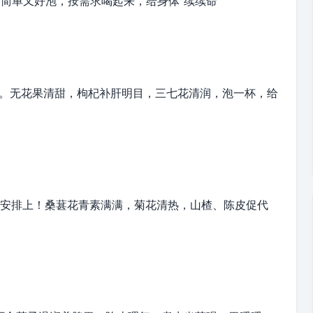
简单又好泡，按需求喝起来，给身体“续续命”
花 。无花果清甜，枸杞补肝明目，三七花清润，泡一杯，给
 安排上！桑葚
花青素
满满，菊花清热，山楂、陈皮促代