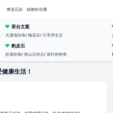
摩崖石刻
核雕村在哪
茶台文案
大溪地珍珠
/
梅花石
/
兰亭序全文
豹皮石
折扇价格
/
寿山石特点
/
茶叶的种类
受健康生活！