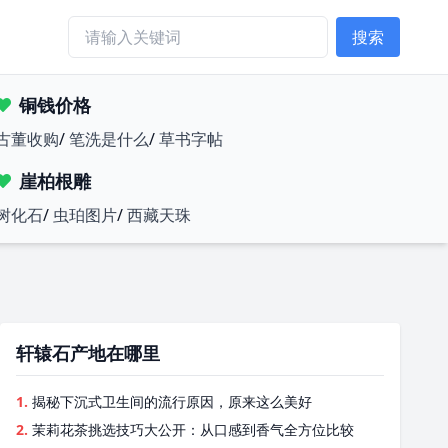
搜索
铜钱价格
古董收购
/
笔洗是什么
/
草书字帖
崖柏根雕
树化石
/
虫珀图片
/
西藏天珠
轩辕石产地在哪里
1.
揭秘下沉式卫生间的流行原因，原来这么美好
2.
茉莉花茶挑选技巧大公开：从口感到香气全方位比较