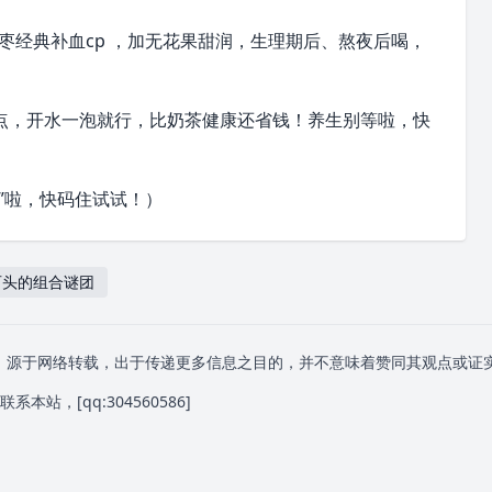
枣经典补血cp ，加无花果甜润，生理期后、熬夜后喝，
点，开水一泡就行，比奶茶健康还省钱！养生别等啦，快
”啦，快码住试试！）
石头的组合谜团
》源于网络转载，出于传递更多信息之目的，并不意味着赞同其观点或证
系本站，[qq:
304560586
]