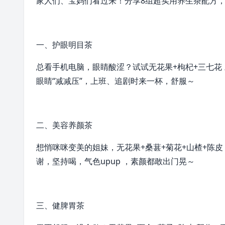
家人们、宝妈们看过来！分享8组超实用养生茶配方，
一、护眼明目茶
总看手机电脑，眼睛酸涩？试试
无花果
+枸杞+三七
眼睛“减减压”，上班、追剧时来一杯，舒服～
二、美容养颜茶
想悄咪咪变美的姐妹，无花果+
桑葚
+菊花+山楂+陈皮
谢，坚持喝，气色upup ，素颜都敢出门晃～
三、健脾胃茶