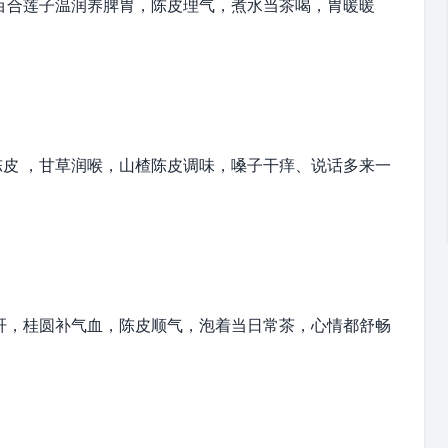
百合莲子
温润养脾胃，陈皮理气，煮水当茶喝，胃暖暖
陈皮 ，甘草润喉，山楂陈皮调味，嗓子干痒、说话多来一
疏肝，桂圆补气血，陈皮顺气，泡着当日常茶，心情都舒畅