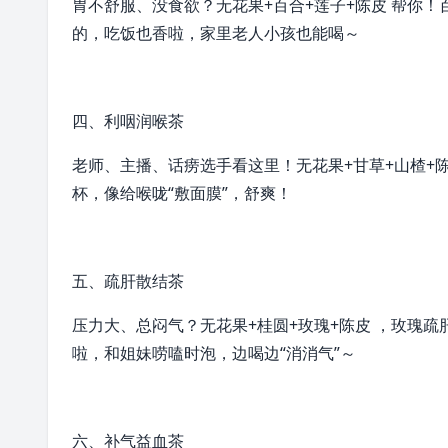
胃不舒服、没食欲？无花果+
百合
+莲子+陈皮 帮你！
的，吃饭也香啦，家里老人小孩也能喝～
四、利咽润喉茶
老师、主播、话痨选手看这里！无花果+
甘草
+山楂+
杯，像给
喉咙
“敷面膜”，舒爽！
五、疏肝散结茶
压力大、总闷气？无花果+
桂圆
+
玫瑰
+陈皮 ，玫瑰
啦，和姐妹唠嗑时泡，边喝边“消消气”～
六、补气益血茶