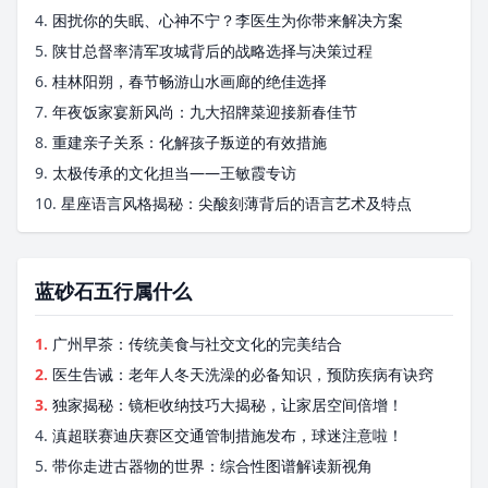
4.
困扰你的失眠、心神不宁？李医生为你带来解决方案
5.
陕甘总督率清军攻城背后的战略选择与决策过程
6.
桂林阳朔，春节畅游山水画廊的绝佳选择
7.
年夜饭家宴新风尚：九大招牌菜迎接新春佳节
8.
重建亲子关系：化解孩子叛逆的有效措施
9.
太极传承的文化担当——王敏霞专访
10.
星座语言风格揭秘：尖酸刻薄背后的语言艺术及特点
蓝砂石五行属什么
1.
广州早茶：传统美食与社交文化的完美结合
2.
医生告诫：老年人冬天洗澡的必备知识，预防疾病有诀窍
3.
独家揭秘：镜柜收纳技巧大揭秘，让家居空间倍增！
4.
滇超联赛迪庆赛区交通管制措施发布，球迷注意啦！
5.
带你走进古器物的世界：综合性图谱解读新视角