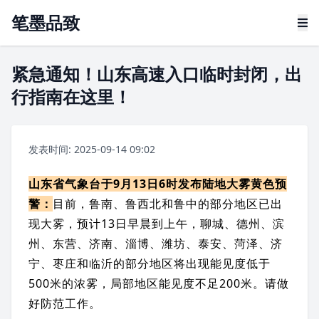
笔墨品致
紧急通知！山东高速入口临时封闭，出
行指南在这里！
发表时间: 2025-09-14 09:02
山东省
气象台于9月13日6时发布陆地大雾黄色预
警：
目前，
鲁南
、
鲁西北
和鲁中的部分地区已出
现大雾，预计13日早晨到上午，
聊城
、
德州
、
滨
州
、
东营
、
济南
、
淄博
、
潍坊
、
泰安
、
菏泽
、
济
宁
、
枣庄
和临沂的部分地区将出现能见度低于
500米的浓雾，局部地区能见度不足200米。请做
好防范工作。