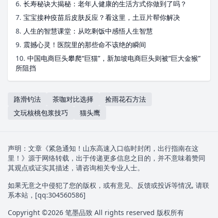
6.
长寿秘诀大揭秘：老年人健康的生活方式你做到了吗？
7.
宝宝接种疫苗后皮肤反应？看这里，土豆片帮你解决
8.
人生的智慧课堂：从吃剩饭中感悟人生智慧
9.
震撼心灵！医院里的那些命不该绝的瞬间
10.
中国电商巨头攀爬“巨猫”，新加坡电商巨头则被“巨大金猴”
所阻挡
路滑钓法
茶咖对比选择
捡雨花石方法
文玩核桃包浆技巧
猫头鹰
声明：文章《紧急通知！山东高速入口临时封闭，出行指南在这
里！》源于网络转载，出于传递更多信息之目的，并不意味着赞同
其观点或证实其描述，请咨询相关专业人士。
如果无意之中侵犯了您的版权，或有意见、反馈或投诉等情况, 请联
系本站，[qq:
304560586
]
Copyright ©2026
笔墨品致
All rights reserved 版权所有