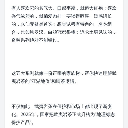
有人喜欢它的名气大、口感平衡，就追
大红袍
；喜欢
香气浓烈的，就偏爱
肉桂
；要喝得醇厚、汤感绵长
的，
水仙
无疑是首选；想尝试稀有特色的，名丛组
合，比如
铁罗汉
、
白鸡冠
都很棒；追求土壤风味的，
奇种系列绝对不能错过。
这五大系列就像一份正宗的家族树，帮你快速理解武
夷岩茶的“江湖地位”和喝茶逻辑。
不仅如此，武夷岩茶在保护和市场上都出现了新变
化。2025年，国家把武夷岩茶正式升格为“地理标志
保护产品”。