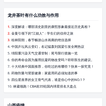
龙井茶叶有什么功效与作用
1.
深度解读：哪部清史剧里的康熙形象最接近历史真相？
2.
金曼引领下的“江姐人”：学生们的信仰之旅
3.
桂林阳朔，春节畅游山水画廊的绝佳选择
4.
中国乒坛风云变幻，名记猛轰刘国梁引发全网热议
5.
绵阳重污染天气交通管制：尾号限行措施一览
6.
你的寿命会因为服用抗凝药物改变吗？听听医生的建议。
7.
十大经典中国面推荐，你吃过的有哪些？快来一探究竟！
8.
药物剂量与肾脏健康：家庭用药必须知道的事
9.
四位星座界的女王骨气代表，谁是你心中的NO.1？
10.
林葳领跑！CBA前35轮国内球星排名大盘点
山西疫情