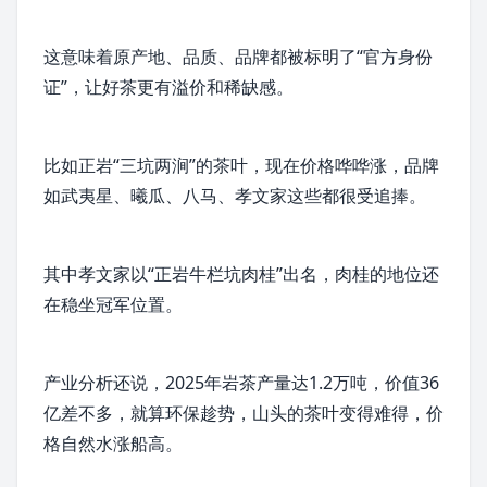
这意味着原产地、品质、品牌都被标明了“官方身份
证”，让好茶更有
溢价
和稀缺感。
比如正岩“三坑两涧”的茶叶，现在价格哗哗涨，品牌
如
武夷星
、
曦瓜
、
八马
、孝文家这些都很受追捧。
其中孝文家以“正岩牛栏坑肉桂”出名，肉桂的地位还
在稳坐冠军位置。
产业分析还说，2025年
岩茶
产量达1.2万吨，价值36
亿差不多，就算环保趁势，山头的茶叶变得难得，价
格自然水涨船高。