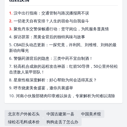
1.
汉中出行指南：交通管制与路况播报两不误
2.
一切老天自有安排？人生的宿命与自我奋斗
3.
聚焦丹东交警保畅通行动：坚守岗位，为民服务显真情
4.
探访茯茶：黑黄金背后的独特风味与故事
5.
CBA巨头动态更新：一探究竟，许利民、刘维维、刘炜的最
新动向曝光
6.
警惕药酒背后的隐患：三类中药不宜自制酒！
7.
轻高机合成旅的远程攻击神器：红箭50导弹，50公里外轻松
击溃敌人装甲部队！
8.
星座性格深度解析：好心帮助为何会适得其反？
9.
呼市烧麦美食盛宴，邀你共襄盛举
10.
河南小伙脸部猪肉印章难以抹去，专家解析为何难以清除
北京市户外捡石头
中国古建第一县
中国美术馆
绿松石毛料成本价
狗狗走丢了怎么办