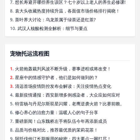
7.
想长寿避开哪些养生误区？七十岁以上老人的养生必修课!
8.
袁大头收藏热度持续升温，各面值市场价格排行揭晓！
9.
茶叶界大讨论：乌龙茶属于绿茶还是红茶?
10.
武汉人核酸检测全解析：细节与要点
宠物托运流程图
1.
火箭炮轰裁判风波不断升级，赛事进程或将改变！
2.
星座中的情感守护者，他们是如何做到的？
3.
清远首场疫情防控发布会解读：关注疫情热点变化
4.
最新疫情通报：西安新增多例感染者，大众应如何应对
5.
特雷杨与丹尼尔斯双星闪耀，老鹰逆袭火箭？比赛前瞻。
6.
修心养心的治愈力量：温暖人心的句子分享
7.
重磅新闻！山东魏桥左手将队伍今年再添新成员
8.
品质与价格对比，推荐最优质的茉莉花茶！
9.
阿托伐他汀长期服用的秘密：四大要点一网打尽！