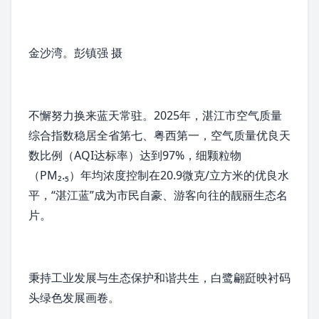
金沙湾。彭镇强 摄
不懈努力换来蓝天常驻。2025年，湛江市
空气质量
综合指数
稳居全省第七、粤西第一，空气质量优良天
数比例（
AQI
达标率）达到97%，细颗粒物
（PM₂.₅）年均浓度控制在20.9微克/立方米的优良水
平，“湛江蓝”成为市民自豪、游客向往的靓丽生态名
片。
秉持工业发展与生态保护和谐共生，白鹭翩跹映衬码
头
绿色发展
画卷。