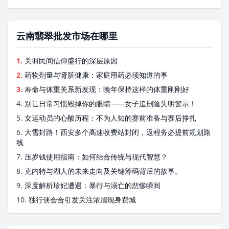
云南翡翠批发市场在哪里
1.
关羽民间信仰盛行的深层原因
2.
药物剂量与肾脏健康：家庭用药必须知道的事
3.
寿命与体重关系新发现：晚年保持这样的体重刚刚好
4.
别让日常习惯毁掉你的眼睛——女子追剧险失明警示！
5.
女运动员的心酸历程：不为人知的赛前准备与赛后挣扎
6.
大雪封路！西安多个高速收费站封闭，返程务必提前规划路
线
7.
压岁钱使用指南：如何结合传统与现代智慧？
8.
克内特与湖人的未来走向及关键筹码背后的故事。
9.
深度解析珍妃遭遇：暴行与溺亡的悲惨瞬间
10.
独行侠会合引发关注浓眉现身费城