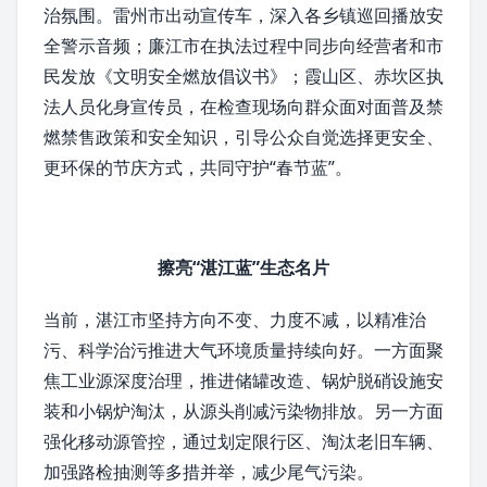
治氛围。
雷州市
出动宣传车，深入各乡镇巡回播放安
全警示音频；廉江市在执法过程中同步向经营者和市
民发放《文明安全燃放倡议书》；
霞山区
、
赤坎区
执
法人员化身宣传员，在检查现场向群众面对面普及禁
燃禁售政策和安全知识，引导公众自觉选择更安全、
更环保的节庆方式，共同守护“春节蓝”。
擦亮“湛江蓝”生态名片
当前，湛江市坚持方向不变、力度不减，以精准治
污、科学治污推进大气环境质量持续向好。一方面聚
焦工业源深度治理，推进储罐改造、锅炉脱硝设施安
装和小锅炉淘汰，从源头削减污染物排放。另一方面
强化移动源管控，通过划定限行区、淘汰老旧车辆、
加强路检抽测等多措并举，减少尾气污染。