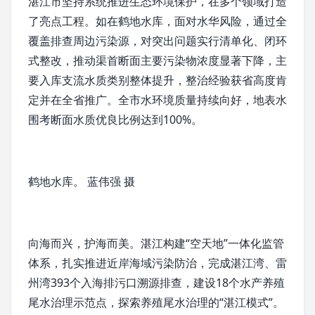
湛江市坚持系统推进生态环境保护，在多个领域打造
了亮点工程。如在
鹤地水库
，面对
水华
风险，通过全
覆盖排查周边污染源，对突出问题实行清单化、闭环
式整改，推动渠首断面主要污染物浓度显著下降，主
要入库支流水质类别整体提升，整治经验获省高度肯
定并在全省推广。全市水环境质量持续向好，地表水
围考断面水质优良比例达到100%。
鹤地水库。 蓝伟强 摄
向海而兴，护海而美。
湛江
构建“空天地”一体化监管
体系，扎实推进近岸海域污染防治，完成
湛江湾
、
雷
州湾
393个入海排污口溯源排查，建设18个水产养殖
尾水治理示范点，探索养殖尾水治理的“湛江模式”。