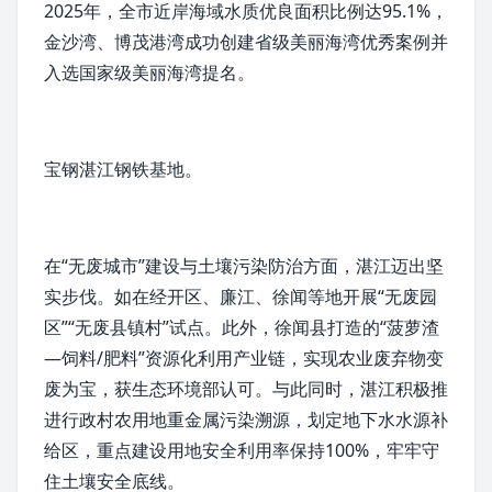
2025年，全市近岸海域水质优良面积比例达95.1%，
金沙湾、博茂港湾成功创建省级美丽
海湾
优秀案例并
入选国家级美丽海湾提名。
宝钢湛江钢铁
基地。
在“
无废城市
”建设与
土壤污染防治
方面，湛江迈出坚
实步伐。如在经开区、廉江、
徐闻
等地开展“无废园
区”“无废县镇村”试点。此外，徐闻县打造的“菠萝渣
—饲料/肥料”资源化利用
产业链
，实现农业废弃物变
废为宝，获生态环境部认可。与此同时，湛江积极推
进行政村农用地重金属污染溯源，划定地下水水源补
给区，重点建设用地安全利用率保持100%，牢牢守
住土壤安全底线。