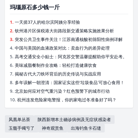
玛瑙原石多少钱一斤
1.
一天搓37人的哈尔滨阿姨分享经验
2.
钦州港片区保税港大街路段新交通策略实施效果分析
3.
突发公共卫生事件关注！江苏南通核酸初筛阳性病例详解
4.
中国与美国的血液政策对比：卖血行为的差异处理
5.
高考交通安全小贴士：阿克苏交警温馨提醒助你平安赴考。
6.
美味减脂餐制作全攻略：轻松打造健康饮食
7.
揭秘古代大刀铁环背后的历史传说与实战应用
8.
多年误解一朝澄清：国家证实这些'垃圾食品'可放心食用！
9.
北京如何应对空气重污染？红色预警下的城市行动
10.
杭州连发危险家电警报，你的家电过冬准备好了吗？
凤凰单丛茶
陕西新增本土确诊病例及无症状感染者
玉髓手镯亏了
神奇观赏鱼
出海钓鱼卡石缝