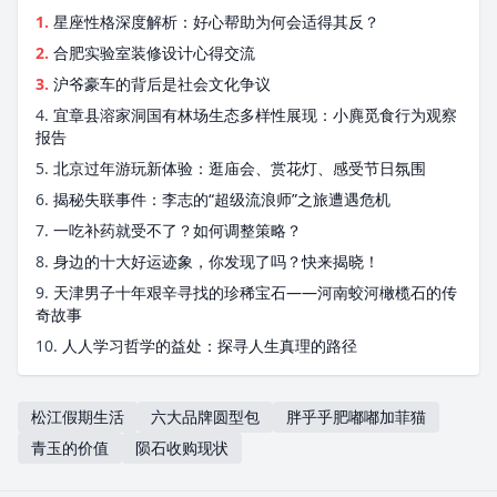
1.
星座性格深度解析：好心帮助为何会适得其反？
2.
合肥实验室装修设计心得交流
3.
沪爷豪车的背后是社会文化争议
4.
宜章县溶家洞国有林场生态多样性展现：小麂觅食行为观察
报告
5.
北京过年游玩新体验：逛庙会、赏花灯、感受节日氛围
6.
揭秘失联事件：李志的“超级流浪师”之旅遭遇危机
7.
一吃补药就受不了？如何调整策略？
8.
身边的十大好运迹象，你发现了吗？快来揭晓！
9.
天津男子十年艰辛寻找的珍稀宝石——河南蛟河橄榄石的传
奇故事
10.
人人学习哲学的益处：探寻人生真理的路径
松江假期生活
六大品牌圆型包
胖乎乎肥嘟嘟加菲猫
青玉的价值
陨石收购现状