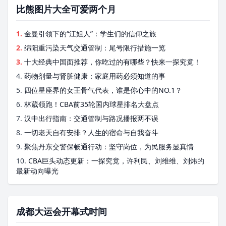
比熊图片大全可爱两个月
1.
金曼引领下的“江姐人”：学生们的信仰之旅
2.
绵阳重污染天气交通管制：尾号限行措施一览
3.
十大经典中国面推荐，你吃过的有哪些？快来一探究竟！
4.
药物剂量与肾脏健康：家庭用药必须知道的事
5.
四位星座界的女王骨气代表，谁是你心中的NO.1？
6.
林葳领跑！CBA前35轮国内球星排名大盘点
7.
汉中出行指南：交通管制与路况播报两不误
8.
一切老天自有安排？人生的宿命与自我奋斗
9.
聚焦丹东交警保畅通行动：坚守岗位，为民服务显真情
10.
CBA巨头动态更新：一探究竟，许利民、刘维维、刘炜的
最新动向曝光
成都大运会开幕式时间