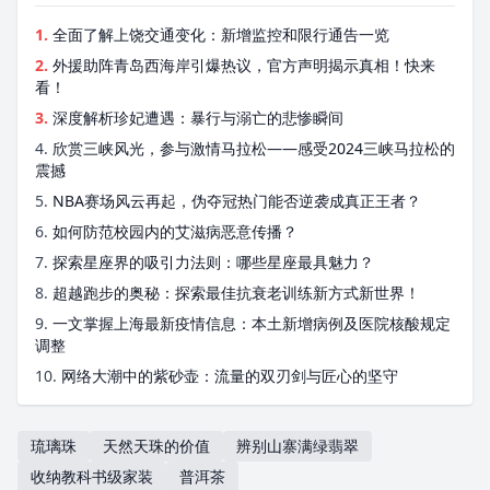
1.
全面了解上饶交通变化：新增监控和限行通告一览
2.
外援助阵青岛西海岸引爆热议，官方声明揭示真相！快来
看！
3.
深度解析珍妃遭遇：暴行与溺亡的悲惨瞬间
4.
欣赏三峡风光，参与激情马拉松——感受2024三峡马拉松的
震撼
5.
NBA赛场风云再起，伪夺冠热门能否逆袭成真正王者？
6.
如何防范校园内的艾滋病恶意传播？
7.
探索星座界的吸引力法则：哪些星座最具魅力？
8.
超越跑步的奥秘：探索最佳抗衰老训练新方式新世界！
9.
一文掌握上海最新疫情信息：本土新增病例及医院核酸规定
调整
10.
网络大潮中的紫砂壶：流量的双刃剑与匠心的坚守
琉璃珠
天然天珠的价值
辨别山寨满绿翡翠
收纳教科书级家装
普洱茶