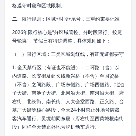
格遵守时段和区域限制。
二、限行规则：区域+时段+尾号，三重约束要记准
2026年限行核心是“分区域管控、分时段限行、按尾
号轮换”，节假日有特殊调整，具体规则如下：
（一）限行区域：三类区域划红线，有证无证都要守
1. 全天禁行区（有证也不能进）：
二环路
（含）以
内道路、
长安街
及延长线新兴桥（不含）至
国贸桥
（不含）之间路段、广场东侧路、广场西侧路、北池
子大街、
南池子大街
、北河沿大街、
南河沿大街
、府
右街、北长街、
南长街
、人大会堂西路、
正义路
、
台
基厂大街
等核心路段，全天24小时禁止外地号牌载
客汽车通行。
灵境胡同
东段（府右街至
西黄城根南街
段）同样全天禁止外地号牌机动车通行。