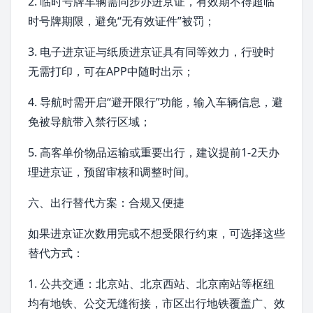
2. 临时号牌车辆需同步办进京证，有效期不得超临
时号牌期限，避免“无有效证件”被罚；
3. 电子进京证与纸质进京证具有同等效力，行驶时
无需打印，可在APP中随时出示；
4. 导航时需开启“避开限行”功能，输入车辆信息，避
免被导航带入禁行区域；
5. 高客单价物品运输或重要出行，建议提前1-2天办
理进京证，预留审核和调整时间。
六、出行替代方案：合规又便捷
如果进京证次数用完或不想受限行约束，可选择这些
替代方式：
1. 公共交通：
北京站
、
北京西站
、
北京南站
等枢纽
均有地铁、公交无缝衔接，市区出行地铁覆盖广、效