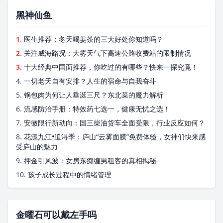
黑神仙鱼
1.
医生推荐：冬天喝姜茶的三大好处你知道吗？
2.
关注威海路况：大雾天气下高速公路收费站的限制情况
3.
十大经典中国面推荐，你吃过的有哪些？快来一探究竟！
4.
一切老天自有安排？人生的宿命与自我奋斗
5.
锅包肉为何让人垂涎三尺？东北菜的魔力解析
6.
流感防治手册：特效药七选一，健康无忧之选！
7.
安徽限行新动向：国三柴油货车全面受限，行业反应如何？
8.
花漾九江•追浔季：庐山“云雾面膜”免费体验，女神们快来感
受庐山的魅力
9.
押金引风波：女房东痴缠男租客的真相揭秘
10.
孩子成长过程中的情绪管理
金曜石可以戴左手吗