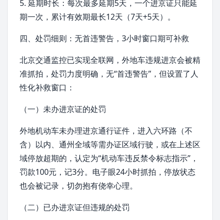
5. 延期时长：每次最多延期5天，一个进京证只能延
期一次，累计有效期最长12天（7天+5天）。
四、处罚细则：无首违警告，3小时
窗口期
可补救
北京交通
监控已实现全联网，外地车违规进京会被精
准抓拍，处罚力度明确，无“首违警告”，但设置了人
性化补救窗口：
（一）未办进京证的处罚
外地机动车未办理进京通行证件，进入六环路（不
含）以内、
通州
全域等需办证区域行驶，或在上述区
域停放超期的，认定为“机动车违反禁令标志指示”，
罚款100元，记3分。电子眼24小时抓拍，停放状态
也会被记录，切勿抱有侥幸心理。
（二）已办进京证但违规的处罚