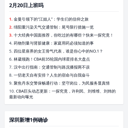
2月20日上班吗
1.
金曼引领下的“江姐人”：学生们的信仰之旅
2.
绵阳重污染天气交通管制：尾号限行措施一览
3.
十大经典中国面推荐，你吃过的有哪些？快来一探究竟！
4.
药物剂量与肾脏健康：家庭用药必须知道的事
5.
四位星座界的女王骨气代表，谁是你心中的NO.1？
6.
林葳领跑！CBA前35轮国内球星排名大盘点
7.
汉中出行指南：交通管制与路况播报两不误
8.
一切老天自有安排？人生的宿命与自我奋斗
9.
聚焦丹东交警保畅通行动：坚守岗位，为民服务显真情
10.
CBA巨头动态更新：一探究竟，许利民、刘维维、刘炜的
最新动向曝光
深圳新增1例确诊