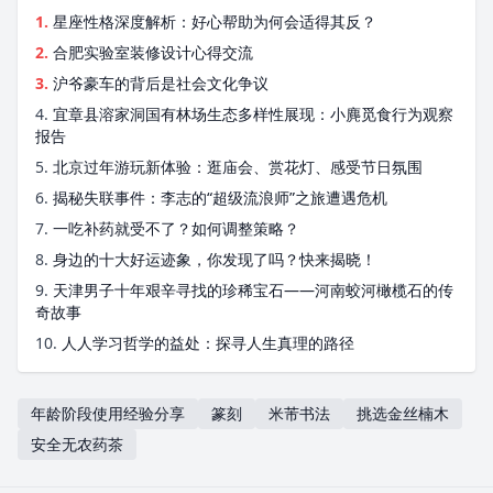
1.
星座性格深度解析：好心帮助为何会适得其反？
2.
合肥实验室装修设计心得交流
3.
沪爷豪车的背后是社会文化争议
4.
宜章县溶家洞国有林场生态多样性展现：小麂觅食行为观察
报告
5.
北京过年游玩新体验：逛庙会、赏花灯、感受节日氛围
6.
揭秘失联事件：李志的“超级流浪师”之旅遭遇危机
7.
一吃补药就受不了？如何调整策略？
8.
身边的十大好运迹象，你发现了吗？快来揭晓！
9.
天津男子十年艰辛寻找的珍稀宝石——河南蛟河橄榄石的传
奇故事
10.
人人学习哲学的益处：探寻人生真理的路径
年龄阶段使用经验分享
篆刻
米芾书法
挑选金丝楠木
安全无农药茶