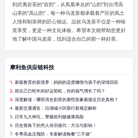
到武夷岩茶的“岩韵”，从凤凰单丛的“山韵”到台湾高
山茶的“高山韵”，每一种乌龙茶都承载着产区的风土
人情和制茶师的匠心独运。品饮乌龙茶不仅是一种味
觉享受，更是一种文化体验。希望本文能帮助您更好
地了解中国乌龙茶，找到适合自己的那一杯好茶。
摩利鱼供应链科技
1.
家庭教育的新境界：妈妈的适度懒惰与孩子的深情回应
2.
抓住乙巳蛇年的好运契机，你的福气增长了吗？
3.
深度解读：哪部清史剧里的康熙形象最接近历史真相？
4.
最新交通通告：沿湖城小区限行新规定解析
5.
日常九大神坑，警惕前列腺健康风险
6.
历史视角下的穷人传宗接代：方法与影响！
7.
冬季高血压预防：专家解读晚餐“三不做”