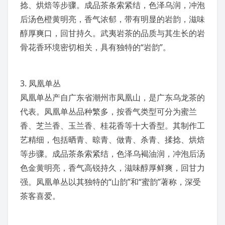
捻、烘焙等步骤。成品茶条索紧结，色泽乌润，冲泡
后汤色橙黄明亮，香气浓郁，带有明显的
岩韵
，滋味
醇厚爽口，回甘持久。武夷岩茶的品质与其生长的岩
骨花香环境密切相关，具有独特的“
岩韵
”。
3.
凤凰单丛
凤凰单丛产自
广东省
潮州市凤凰山，是
广东乌龙茶
的
代表。凤凰单丛品种繁多，按香气类型可分为蜜兰
香、芝兰香、玉兰香、桂花香等十大香型。其制作工
艺精细，包括晒青、晾青、做青、杀青、揉捻、烘焙
等步骤。成品茶条索紧结，色泽乌褐油润，冲泡后汤
色金黄明亮，香气高锐持久，滋味醇厚鲜爽，回甘力
强。凤凰单丛以其独特的“山韵”和“蜜韵”著称，深受
茶客喜爱。