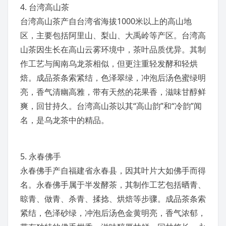
4.
台湾高山茶
台湾高山茶产自
台湾省
海拔1000米以上的高山地
区，主要包括
阿里山
、梨山、
大禹岭
等产区。台湾高
山茶因生长在高山
云雾
环境中，茶叶品质优异。其制
作工艺与
闽南
乌龙茶
相似，但更注重轻发酵和轻烘
焙。成品茶条索紧结，色泽翠绿，冲泡后汤色蜜绿明
亮，香气清幽高雅，带有天然的花果香，滋味
甘醇
鲜
爽，回甘持久。台湾高山茶以其“高山韵”和“冷韵”闻
名，是乌龙茶中的精品。
5.
永春
佛手
永春佛手产自福建省
永春县
，因其叶片大如
佛手
而得
名。永春佛手属于半发酵茶，其制作工艺包括晒青、
晾青、做青、杀青、揉捻、烘焙等步骤。成品茶条索
紧结，色泽砂绿，冲泡后汤色金黄明亮，香气浓郁，