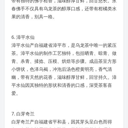
带有独特的
佛手柑
香，滋味醇厚甘鲜，回甘悠长。永
春佛手不仅具有乌龙茶的醇厚口感，还带有
柑橘类
水
果的清香，别具一格。
6.
漳平水仙
漳平水仙产自
福建省漳平市
，是乌龙茶中唯一的
紧压
茶
。漳平水仙的制作工艺独特，包括晒青、晾青、做
青、杀青、揉捻、压模、烘焙等步骤。成品茶呈方形
小饼状，色泽乌褐，冲泡后汤色橙黄明亮，香气清
幽，带有天然的花香，滋味醇厚甘鲜，回甘持久。漳
平水仙因其独特的形状和清香的口感，深受茶客喜
爱。
7. 白芽奇兰
白芽奇兰产自福建省
平和县
，因其芽头呈白色而得