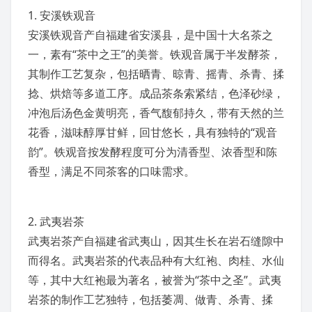
1.
安溪铁观音
安溪铁观音产自
福建省
安溪县，是中国十大名茶之
一，素有“茶中之王”的美誉。
铁观音
属于半
发酵茶
，
其制作工艺复杂，包括
晒青
、晾青、
摇青
、杀青、
揉
捻
、
烘焙
等多道工序。成品茶条索紧结，色泽砂绿，
冲泡后汤色金黄明亮，香气馥郁持久，带有天然的兰
花香，滋味醇厚甘鲜，回甘悠长，具有独特的“观音
韵”。铁观音按发酵程度可分为清香型、浓香型和陈
香型，满足不同茶客的口味需求。
2.
武夷岩茶
武夷岩茶产自福建省
武夷山
，因其生长在岩石缝隙中
而得名。武夷岩茶的代表品种有
大红袍
、
肉桂
、
水仙
等，其中大红袍最为著名，被誉为“茶中之圣”。武夷
岩茶的制作工艺独特，包括萎凋、做青、杀青、揉