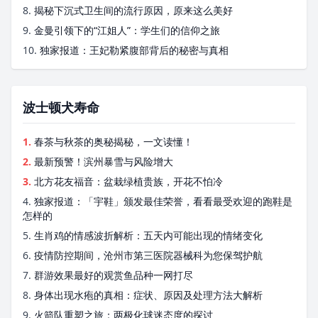
8.
揭秘下沉式卫生间的流行原因，原来这么美好
9.
金曼引领下的“江姐人”：学生们的信仰之旅
10.
独家报道：王妃勒紧腹部背后的秘密与真相
波士顿犬寿命
1.
春茶与秋茶的奥秘揭秘，一文读懂！
2.
最新预警！滨州暴雪与风险增大
3.
北方花友福音：盆栽绿植贵族，开花不怕冷
4.
独家报道：「宇鞋」颁发最佳荣誉，看看最受欢迎的跑鞋是
怎样的
5.
生肖鸡的情感波折解析：五天内可能出现的情绪变化
6.
疫情防控期间，沧州市第三医院器械科为您保驾护航
7.
群游效果最好的观赏鱼品种一网打尽
8.
身体出现水疱的真相：症状、原因及处理方法大解析
9.
火箭队重塑之旅：两极化球迷态度的探讨