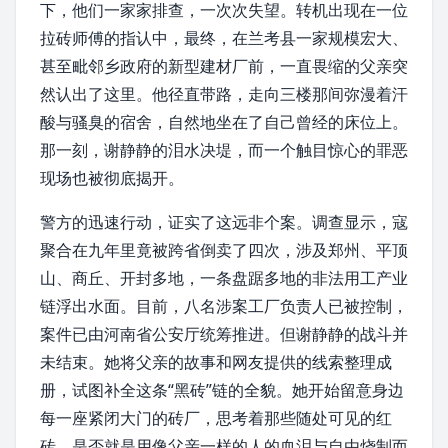
下，他们一家家排查，一次次失望。转机出现在一位
拉砖师傅的指认中，最终，在
兰考县
一家规模宏大、
甚至毗邻乡政府的新型建材厂前，一直畏缩的父亲突
然认出了这里。他径直带路，走向三楼那间弥漫着汗
酸与骚臭的宿舍，自然地坐在了自己曾经的床位上。
那一刻，谢静静的泪水决堤，而一个触目惊心的罪恶
现场也被彻底揭开。
警方的迅速行动，证实了这远非个案。调查显示，寇
聚合在九年里竟被跨省倒卖了四次，涉及
郑州
、
平顶
山
、
商丘
、
开封
多地，一条盘踞多地的
非法用工
产业
链浮出水面。目前，八名涉案工厂负责人已被控制，
案件已由
河南省公安厅
统筹推进。但谢静静的战斗并
未结束。她将父亲的故事和网友提供的线索整理成
册，试图补全这条“黑砖”链的全貌。她开始留意身边
每一座紧闭大门的砖厂，思考着那些随处可见的红
砖，是否就是用像父亲一样的人的血泪与自由烧制而