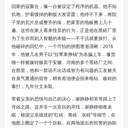
回家的寇聚合，像一台被设定了程序的机器。他不知
饥饱，护着馊掉的剩饭大发雷霆；他停不下来，将院
子里的瓦片垒成整齐的垛，把家里的地板擦上几十
遍。这些在家人看来怪异的行为，正是他在黑砖厂里
为了生存而刻入骨髓的本能——不干活就要挨打。从
他破碎的回忆中，一个可怕的拼图逐渐清晰：2016
年，他被几名男子以“拉
苹果
挣钱”为名骗上车，像货
物一样被辗转贩卖于
安徽
、
河南
的多个黑砖厂之间。
在那里，他和一群说不出话或智力有问题的工友被关
在臭气熏通的宿舍，稍有差池便会招来
电钻
、板砖的
毒打，九年分文未取。
带着父亲的恐惧与自己的决心，谢静静和哥哥踏上了
寻凶之路。这并非一次盲目的寻找，谢静静彻夜未
眠，根据父亲描述的“红砖、青砖、灰砖”等细节，在
地图上圈定了一个个目标。在两地派出所民警的协助