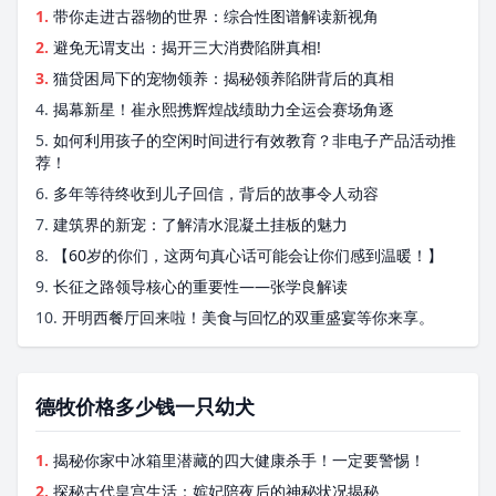
1.
带你走进古器物的世界：综合性图谱解读新视角
2.
避免无谓支出：揭开三大消费陷阱真相!
3.
猫贷困局下的宠物领养：揭秘领养陷阱背后的真相
4.
揭幕新星！崔永熙携辉煌战绩助力全运会赛场角逐
5.
如何利用孩子的空闲时间进行有效教育？非电子产品活动推
荐！
6.
多年等待终收到儿子回信，背后的故事令人动容
7.
建筑界的新宠：了解清水混凝土挂板的魅力
8.
【60岁的你们，这两句真心话可能会让你们感到温暖！】
9.
长征之路领导核心的重要性——张学良解读
10.
开明西餐厅回来啦！美食与回忆的双重盛宴等你来享。
德牧价格多少钱一只幼犬
1.
揭秘你家中冰箱里潜藏的四大健康杀手！一定要警惕！
2.
探秘古代皇宫生活：嫔妃陪夜后的神秘状况揭秘