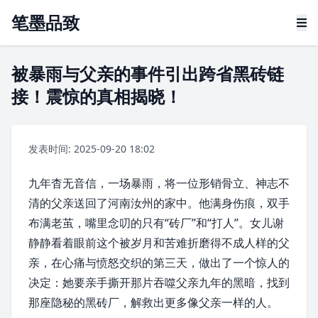
笔墨品致
被暴雨与父亲的事件引出跨省黑砖链
接！震惊的真相揭晓！
发表时间: 2025-09-20 18:02
九年杳无音信，一场暴雨，将一位形销骨立、神志不
清的父亲送回了
河南汝州
的家中。他满身伤痕，双手
布满老茧，嘴里念叨的只有“砖厂”和“打人”。女儿谢
静静看着眼前这个被岁月和苦难折磨得不成人样的父
亲，在心痛与愤怒交织的第三天，做出了一个惊人的
决定：她要亲手撕开那片吞噬父亲九年的黑暗，找到
那座隐秘的黑砖厂，解救出更多像父亲一样的人。