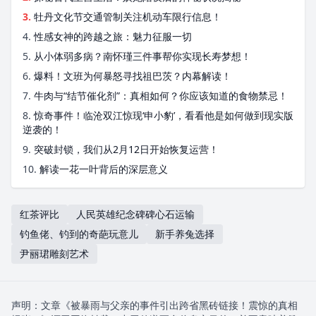
3.
牡丹文化节交通管制关注机动车限行信息！
4.
性感女神的跨越之旅：魅力征服一切
5.
从小体弱多病？南怀瑾三件事帮你实现长寿梦想！
6.
爆料！文班为何暴怒寻找祖巴茨？内幕解读！
7.
牛肉与“结节催化剂”：真相如何？你应该知道的食物禁忌！
8.
惊奇事件！临沧双江惊现‘申小豹’，看看他是如何做到现实版
逆袭的！
9.
突破封锁，我们从2月12日开始恢复运营！
10.
解读一花一叶背后的深层意义
红茶评比
人民英雄纪念碑碑心石运输
钓鱼佬、钓到的奇葩玩意儿
新手养兔选择
尹丽珺雕刻艺术
声明：文章《被暴雨与父亲的事件引出跨省黑砖链接！震惊的真相