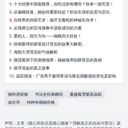
1.
十大经典中国面推荐，你吃过的有哪些？快来一探究竟！
2.
从巅峰跌落，她如何重新站起？职业生涯的反思与启示。
3.
自然界的伪装艺术：揭开无毒蛇的神秘生存术！
4.
从我师父的言传身教中汲取成功的力量
5.
爱的人，指引方向——揭晓四大好处！
6.
惊艳眼球的家装设计背后的故事大解密。
7.
海阳大雪背后的气候解析
8.
猫贷困局下的宠物领养：揭秘领养陷阱背后的真相
9.
探寻混血的真正故事
10.
追踪报道：广东男子服用苯溴马隆后尿酸值的变化及影响
独特虎斑猫
书法史经典瞬间
蔓越莓雪菊茶晶粽
金牡丹
纯种布偶猫价格
声明：文章《随心所欲还是随心随缘？理解真正的自由与责任》源