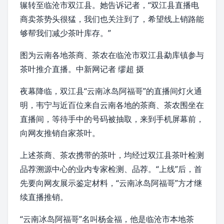
辗转至
临沧市双江县
。她告诉记者，“
双江县
直播电
商卖茶势头很猛，我们也关注到了，希望线上销路能
够帮我们减少茶叶库存。”
图为
云南
各地茶商、茶农在临沧市双江县
勐库镇
参与
茶叶推介直播。中新网记者 缪超 摄
夜幕降临，双江县“云南冰岛阿福哥”的直播间灯火通
明，韦宁与近百位来自云南各地的茶商、茶农围坐在
直播间，等待手中的号码被抽取，来到手机屏幕前，
向网友推销自家茶叶。
上述茶商、茶农携带的茶叶，均经过双江县茶叶检测
品荐溯源中心的业内专家检测、品荐。“上线”后，首
先要向网友展示鉴定材料，“云南冰岛阿福哥”方才继
续直播推销。
“云南冰岛阿福哥”名叫杨金福，他是
临沧市
本地茶