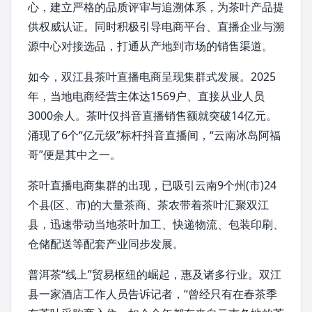
心，建立严格的品质评审与追溯体系，为茶叶产品提
供权威认证。同时积极引导
电商
平台、直播企业与溯
源中心对接选品，打通从产地到市场的销售渠道。
如今，双江县茶叶直播电商呈现集群式发展。2025
年，当地电商经营主体达1569户、直接从业人员
3000余人。茶叶仅
抖音
直播销售额就突破14亿元。
涌现了6个“亿元级”标杆抖音直播间，“云南冰岛阿福
哥”便是其中之一。
茶叶直播电商集群的出现，已吸引云南9个州(市)24
个县(区、市)的大量茶商、茶农带着茶叶汇聚双江
县，迅速带动当地茶叶加工、快递物流、包装印刷、
仓储配送等配套产业同步发展。
普洱茶“线上”贸易枢纽的崛起，惠及诸多行业。双江
县一家酒店工作人员告诉记者，“曾经只有在春茶季