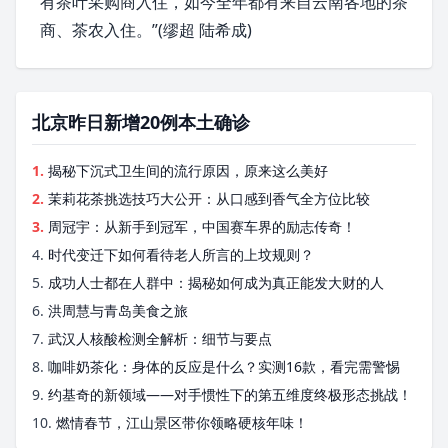
有茶叶采购商入住，如今全年都有来自云南各地的茶
商、茶农入住。”(缪超 陆希成)
北京昨日新增20例本土确诊
1.
揭秘下沉式卫生间的流行原因，原来这么美好
2.
茉莉花茶挑选技巧大公开：从口感到香气全方位比较
3.
周冠宇：从新手到冠军，中国赛车界的励志传奇！
4.
时代变迁下如何看待老人所言的上坟规则？
5.
成功人士都在人群中：揭秘如何成为真正能发大财的人
6.
洪周慧与青岛美食之旅
7.
武汉人核酸检测全解析：细节与要点
8.
咖啡奶茶化：身体的反应是什么？实测16款，看完需警惕
9.
约基奇的新领域——对手惯性下的第五维度终极形态挑战！
10.
燃情春节，江山景区带你领略硬核年味！