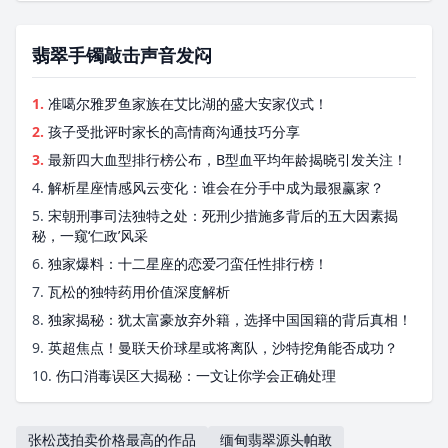
翡翠手镯敲击声音发闷
1.
准噶尔雅罗鱼家族在艾比湖的盛大安家仪式！
2.
孩子受批评时家长的高情商沟通技巧分享
3.
最新四大血型排行榜公布，B型血平均年龄揭晓引发关注！
4.
解析星座情感风云变化：谁会在分手中成为最狠赢家？
5.
宋朝刑事司法独特之处：死刑少措施多背后的五大因素揭
秘，一窥‘仁政’风采
6.
独家爆料：十二星座的恋爱刁蛮任性排行榜！
7.
瓦松的独特药用价值深度解析
8.
独家揭秘：犹太富豪放弃外籍，选择中国国籍的背后真相！
9.
英超焦点！曼联天价球星或将离队，沙特挖角能否成功？
10.
伤口消毒误区大揭秘：一文让你学会正确处理
张松茂拍卖价格最高的作品
缅甸翡翠源头帕敢