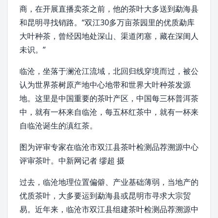
商，在开展直播卖茶之前，他的茶叶大多送到
勐海县
和昆明寻找销路。“
双江
30多万亩茶园里的优质
勐库
大叶种茶
，曾经因地处深山、渠道闭塞，藏在深闺人
未识。”
临沧，坐落于
澜沧江
流域，
北回归线
穿境而过，被公
认为世界茶树原产地中心地带和世界
大叶种茶
发源
地。这里是中国重要的茶叶产区，中国每三杯普洱茶
中，就有一杯来自临沧，每五杯红茶中，就有一杯来
自临沧诞生的
滇红
茶。
图为评审专家在临沧市双江县茶叶检测品荐溯源中心
评审茶叶。中新网记者 缪超 摄
过去，临沧地理位置偏僻、产业基础薄弱，当地产的
优质茶叶，大多要运到勐海县或昆明市寻求大宗贸
易。近年来，临沧市双江县组建茶叶检测品荐溯源中