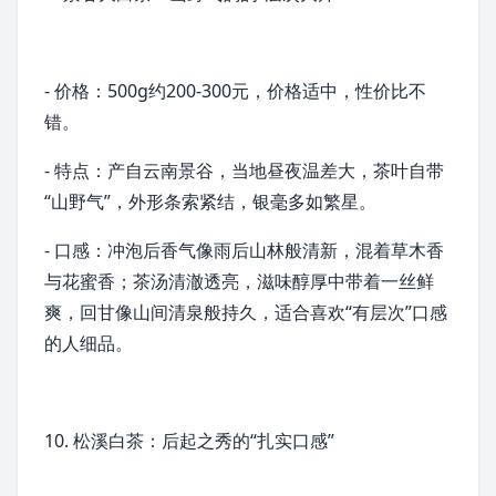
- 价格：500g约200-300元，价格适中，性价比不
错。
- 特点：产自云南景谷，当地昼夜温差大，茶叶自带
“山野气”，外形条索紧结，
银毫
多如繁星。
- 口感：冲泡后香气像雨后山林般清新，混着草木香
与花蜜香；茶汤清澈透亮，滋味醇厚中带着一丝鲜
爽，回甘像山间清泉般持久，适合喜欢“有层次”口感
的人细品。
10. 松溪白茶：后起之秀的“扎实口感”