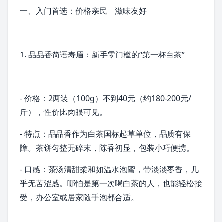
一、入门首选：价格亲民，滋味友好
1. 品品香简语
寿眉
：新手零门槛的“第一杯白茶”
- 价格：2两装（100g）不到40元（约180-200元/
斤），性价比肉眼可见。
- 特点：品品香作为白茶国标起草单位，品质有保
障。
茶饼
匀整无碎末，陈香初显，包装小巧便携。
- 口感：茶汤清甜柔和如温水泡蜜，带淡淡枣香，几
乎无苦涩感。哪怕是第一次喝白茶的人，也能轻松接
受，办公室或居家随手泡都合适。