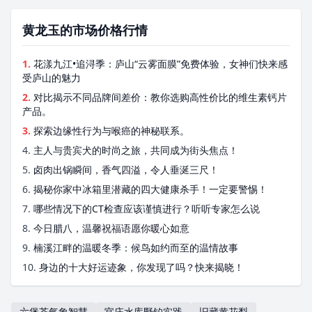
黄龙玉的市场价格行情
1.
花漾九江•追浔季：庐山“云雾面膜”免费体验，女神们快来感
受庐山的魅力
2.
对比揭示不同品牌间差价：教你选购高性价比的维生素钙片
产品。
3.
探索边缘性行为与喉癌的神秘联系。
4.
主人与贵宾犬的时尚之旅，共同成为街头焦点！
5.
卤肉出锅瞬间，香气四溢，令人垂涎三尺！
6.
揭秘你家中冰箱里潜藏的四大健康杀手！一定要警惕！
7.
哪些情况下的CT检查应该谨慎进行？听听专家怎么说
8.
今日腊八，温馨祝福语愿你暖心如意
9.
楠溪江畔的温暖冬季：候鸟如约而至的温情故事
10.
身边的十大好运迹象，你发现了吗？快来揭晓！
六堡茶气象智慧
官庄水库野钓实践
旧藏黄花梨