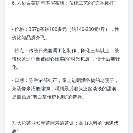
6. 六妙白茶陈年寿眉茶饼：传统工艺的“陈香标杆”
- 价格：357g茶饼100多元（约140-200元/斤），性
价比与品质齐飞。
- 特点：传统日光萎凋工艺制作，陈化三年以上，茶
饼松紧适中像被细心压实的“时光包裹”，便于后期转
化。
- 口感：陈香浓郁纯正，像走进晒满谷物的老院子，
茶汤像米汤般绵绸，喝到最后喉头泛起淡淡的甜润，
是最贴近“
老白茶
传统风味”的选择。
7. 大沁茶业知青茶园寿眉茶饼：高山原料的“饱满代
表”