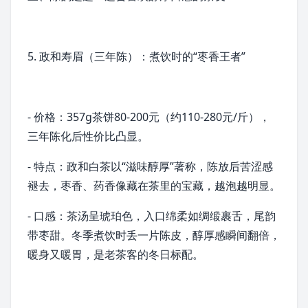
5.
政和
寿眉（三年陈）：煮饮时的“枣香王者”
- 价格：357g茶饼80-200元（约110-280元/斤），
三年陈化后性价比凸显。
- 特点：
政和白茶
以“滋味醇厚”著称，陈放后苦涩感
褪去，枣香、药香像藏在茶里的宝藏，越泡越明显。
- 口感：茶汤呈琥珀色，入口绵柔如绸缎裹舌，尾韵
带枣甜。冬季煮饮时丢一片陈皮，醇厚感瞬间翻倍，
暖身又暖胃，是老茶客的冬日标配。