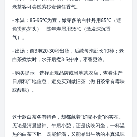
老茶客可尝试
紫砂壶
锁住香气。
- 水温：85-95℃为宜，嫩芽多的白牡丹用85℃（避
免烫熟芽头），陈年寿眉用95℃（激发深沉香
气）。
- 出汤：前3泡20-30秒出汤，后续每泡延长10秒；老
白茶煮饮时，水开后煮3-5分钟，枣香更浓。
- 购买提示：选择正规品牌或当地茶农店，查看生产
日期和产地信息，避免买到做旧茶（做旧茶常有霉味
或酸味）。
这十款白茶各有特色，却都藏着“好喝不贵”的实在。
无论是清晨提神、午后小憩，还是傍晚闲坐，一杯温
热的白茶下肚，既能解渴，又能品出生活的本真滋味