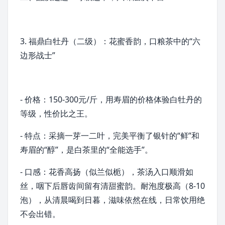
3. 福鼎白牡丹（二级）：花蜜香韵，口粮茶中的“六
边形战士”
- 价格：150-300元/斤，用
寿眉
的价格体验
白牡丹
的
等级，性价比之王。
- 特点：采摘一芽一二叶，完美平衡了银针的“鲜”和
寿眉的“醇”，是白茶里的“全能选手”。
- 口感：花香高扬（似兰似栀），茶汤入口顺滑如
丝，咽下后唇齿间留有清甜蜜韵。耐泡度极高（8-10
泡），从清晨喝到日暮，滋味依然在线，日常饮用绝
不会出错。