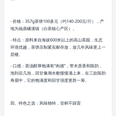
- 价格：357g茶饼100多元（约140-200元/斤），产
地为福鼎
磻溪镇
（白茶核心产区）。
- 特点：原料来自海拔600米以上的高山茶园，生态
环境优越，茶饼压制紧实耐存放，放几年风味更上一
层楼。
- 口感：茶汤醇厚饱满有“肉感”，带木质香和陈韵，
泡到后几泡，回甘像潮水般慢慢涌上来，在三款陈韵
寿眉中，它的饱满度和回甘强度更胜一筹。
四、特色之选：风味独特，尝鲜不踩雷