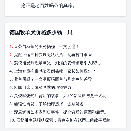
——这正是老百姓喝茶的真谛。
德国牧羊犬价格多少钱一只
1.
春茶与秋茶的奥秘揭秘，一文读懂！
2.
提醒：这五种疾病无法根治，别再盲目求医！
3.
殡仪馆受刑现场曝光：刘涌的表情镇定引人深思
4.
上海女童病毒感染案例揭秘，家长如何应对？
5.
养鱼困惑？一文掌握玛丽鱼与月光鱼的差异
6.
轻叩门扉，体验冬季的独特魅力
7.
具俊晔烧烤店背后的故事：大S的新策略与竞争火花
8.
萎缩性胃炎，了解治疗选择，告别疑虑
9.
深度解析艺术家剽窃事件，探究背后的原因和启示。
10.
石奶引生活现状探索：青春定格在纸币上的故事后续