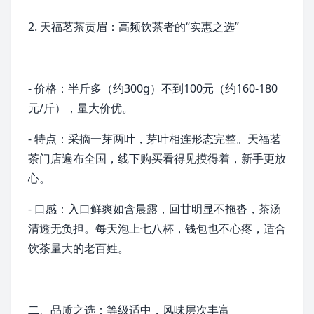
2. 天福茗茶贡眉：高频饮茶者的“实惠之选”
- 价格：半斤多（约300g）不到100元（约160-180
元/斤），量大价优。
- 特点：采摘一芽两叶，芽叶相连形态完整。天福茗
茶门店遍布全国，线下购买看得见摸得着，新手更放
心。
- 口感：入口鲜爽如含晨露，回甘明显不拖沓，茶汤
清透无负担。每天泡上七八杯，钱包也不心疼，适合
饮茶量大的老百姓。
二、品质之选：等级适中，风味层次丰富