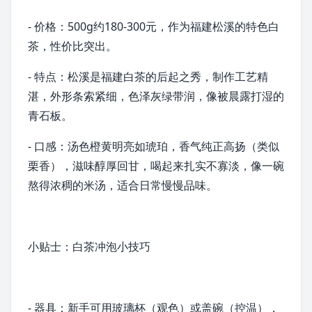
- 价格：500g约180-300元，作为
福建松溪
的特色白
茶，性价比突出。
- 特点：松溪是福建白茶的后起之秀，制作工艺精
湛，外形条索紧细，色泽灰绿带润，像被晨露打湿的
青石板。
- 口感：汤色橙黄明亮如
琥珀
，香气纯正高扬（类似
栗香），滋味醇厚回甘，喝起来扎实不寡淡，像一碗
熬得浓稠的米汤，适合日常慢慢品味。
小贴士：白茶冲泡小技巧
- 器具：新手可用玻璃杯（观色）或
盖碗
（控温），