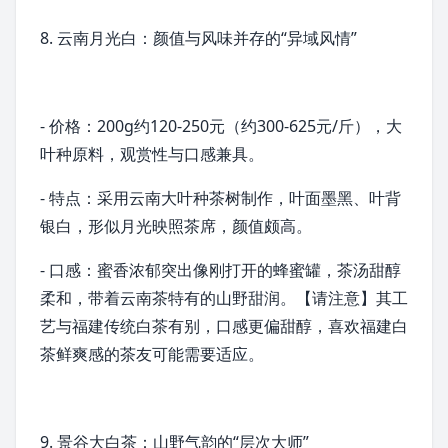
8. 云南月光白：颜值与风味并存的“异域风情”
- 价格：200g约120-250元（约300-625元/斤），大
叶种原料，观赏性与口感兼具。
- 特点：采用
云南大叶种茶树
制作，叶面墨黑、叶背
银白，形似月光映照茶席，颜值颇高。
- 口感：蜜香浓郁突出像刚打开的蜂蜜罐，茶汤甜醇
柔和，带着云南茶特有的山野甜润。【请注意】其工
艺与
福建
传统白茶有别，口感更偏甜醇，喜欢福建白
茶鲜爽感的茶友可能需要适应。
9.
景谷大白茶
：山野气韵的“层次大师”