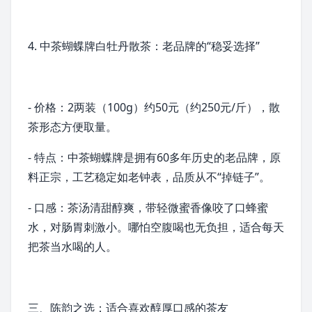
4.
中茶
蝴蝶牌白牡丹
散茶
：老品牌的“稳妥选择”
- 价格：2两装（100g）约50元（约250元/斤），散
茶形态方便取量。
- 特点：中茶蝴蝶牌是拥有60多年历史的老品牌，原
料正宗，工艺稳定如老钟表，品质从不“掉链子”。
- 口感：茶汤清甜醇爽，带轻微蜜香像咬了口蜂蜜
水，对肠胃刺激小。哪怕空腹喝也无负担，适合每天
把茶当水喝的人。
三、陈韵之选：适合喜欢醇厚口感的茶友